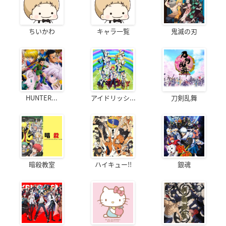
ちいかわ
キャラ一覧
鬼滅の刃
HUNTER...
アイドリッシ...
刀剣乱舞
暗殺教室
ハイキュー!!
銀魂