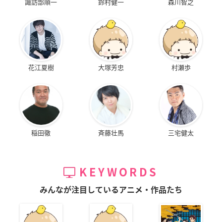
諏訪部順一
鈴村健一
森川智之
花江夏樹
大塚芳忠
村瀬歩
稲田徹
斉藤壮馬
三宅健太
KEYWORDS
みんなが注目しているアニメ・作品たち