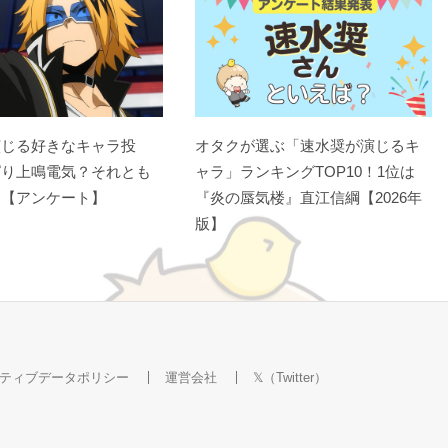
演じる好きなキャラ投
オタクが選ぶ「速水奨が演じるキ
ぱり上鳴電気？それとも
ャラ」ランキングTOP10！1位は
？【アンケート】
『炎の蜃気楼』直江信綱【2026年
版】
ティブデータポリシー
運営会社
𝕏（Twitter）