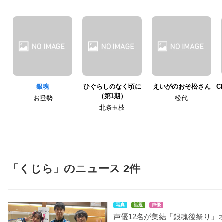
銀魂
ひぐらしのなく頃に
えいがのおそ松さん
C
（第1期）
お登勢
松代
北条玉枝
「くじら」のニュース 2件
写真
話題
声優
声優12名が集結「銀魂後祭り」