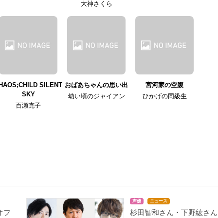
大神さくら
HAOS;CHILD SILENT
おばあちゃんの思い出
宮河家の空腹
SKY
幼い頃のジャイアン
ひかげの同級生
百瀬克子
声優
ニュース
オフ
杉田智和さん・下野紘さん