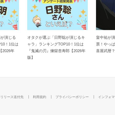
明が演じる
オタクが選ぶ「日野聡が演じるキ
畠中祐が
10！1位は
ャラ」ランキングTOP10！1位は
票！やっ
【2026年
『鬼滅の刃』煉󠄁獄杏寿郎【2026年
喜屋武暦
版】
スリリース送付先
利用規約
プライバシーポリシー
インフォマ