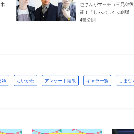
立木
也さんがマッチョ三兄弟役
能！「しゃぶしゃぶ劇場」
4種公開
まゆ
ちいかわ
アンケート結果
キャラ一覧
しまむ