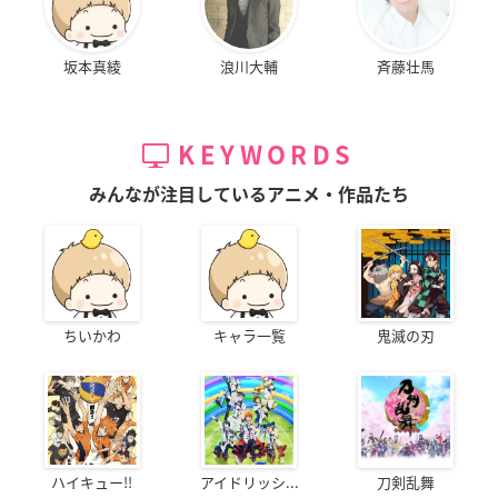
坂本真綾
浪川大輔
斉藤壮馬
KEYWORDS
みんなが注目しているアニメ・作品たち
ちいかわ
キャラ一覧
鬼滅の刃
ハイキュー!!
アイドリッシ...
刀剣乱舞