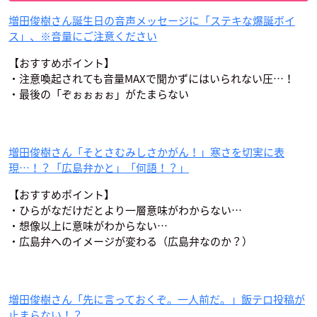
ピーチボーイリバー
アイドリッシュセブ
美少年探偵団
増田俊樹さん誕生日の音声メッセージに「ステキな爆誕ボイ
サイド
ン Third BEAT！第1
袋井満
ス」、※音量にご注意ください
クール
ホーソン
和泉一織
【おすすめポイント】
・注意喚起されても音量MAXで聞かずにはいられない圧…！
・最後の「ぞぉぉぉぉ」がたまらない
増田俊樹さん「そとさむみしさかがん！」寒さを切実に表
現…！？「広島弁かと」「何語！？」
僕のヒーローアカデ
アイ★チュウ
進撃の巨人 The Fina
ミア（第5期）
l Season
【おすすめポイント】
レオン
切島鋭児郎
ポルコ・ガリアード
・ひらがなだけだとより一層意味がわからない…
・想像以上に意味がわからない…
・広島弁へのイメージが変わる（広島弁なのか？）
増田俊樹さん「先に言っておくぞ。一人前だ。」飯テロ投稿が
止まらない！？