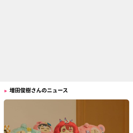
宮村虎之介
イカヅチ
蔵王立
ハイキュー!!
サムライフラメンコ
君のいる町
縁下力
羽佐間正義
由良尊
増田俊樹さんのニュース
プリティーリズム・
遊☆戯☆王ZEXAL II
遊☆戯☆王ZEXAL
レインボーライブ
(セカンド)
神代凌牙
仁科カヅキ
神代凌牙