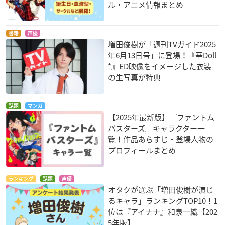
ル・アニメ情報まとめ
書籍
声優
増田俊樹が「週刊TVガイド2025
年6月13日号」に登場！『華Doll
*』ED映像をイメージした衣装
の生写真が特典
話題
マンガ
【2025年最新版】『ファントム
バスターズ』キャラクター一
覧！作品あらすじ・登場人物の
プロフィールまとめ
ランキング
話題
声優
オタクが選ぶ「増田俊樹が演じ
るキャラ」ランキングTOP10！1
位は『アイナナ』和泉一織【202
5年版】