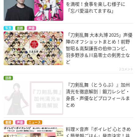
を満喫！食事を楽しむ様子に
「忘バ愛溢れてますね」
写真
話題
声優
「刀剣乱舞 大本丸博 2025」声優
陣のオフショットまとめ！前野
智昭＆高梨謙吾の伯仲コンビ、
羽多野渉＆川島零士の剣男士な
ど
2コメント
話題
『刀剣乱舞（とうらぶ）』加州
清光を徹底解剖｜鍛刀レシピ・
身長・声優などプロフィールま
とめ
書籍
声優
ニュース
料理×音声『ボイレピ 心ときめ
く簡単朝ごはん』発売決定！井