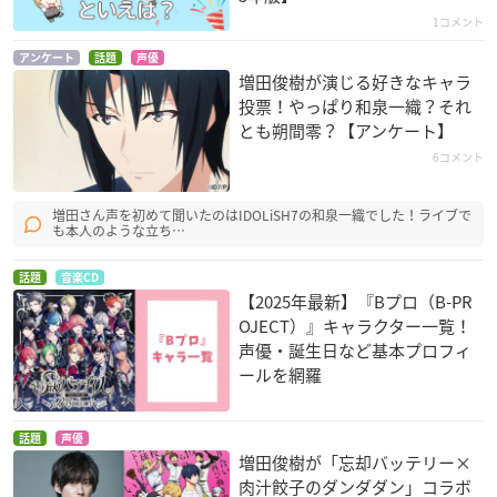
1コメント
アンケート
話題
声優
増田俊樹が演じる好きなキャラ
投票！やっぱり和泉一織？それ
とも朔間零？【アンケート】
6コメント
増田さん声を初めて聞いたのはIDOLiSH7の和泉一織でした！ライブで
も本人のような立ち…
話題
音楽CD
【2025年最新】『Bプロ（B-PR
OJECT）』キャラクター一覧！
声優・誕生日など基本プロフィ
ールを網羅
話題
声優
増田俊樹が「忘却バッテリー×
肉汁餃子のダンダダン」コラボ