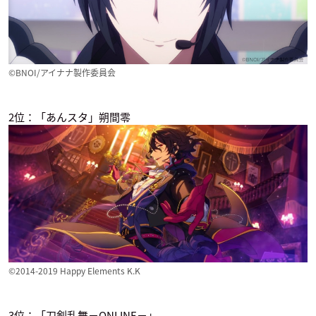
僕のヒーローアカデ
ゾイドワイルド ZER
スタンドマイヒーロ
ミア（第4期）
O
ーズ PIECE OF TR
UTH
切島鋭児郎
クリストファー・ギ
レル
新堂清志
©BNOI/アイナナ製作委員会
2位：「あんスタ」朔間零
あんさんぶるスター
KING OF PRISM -Sh
なんでここに先生
ズ！
iny Seven Stars-
が!?
朔間零
仁科カヅキ
鈴木凛
©2014-2019 Happy Elements K.K
3位：「刀剣乱舞−ONLINE−」