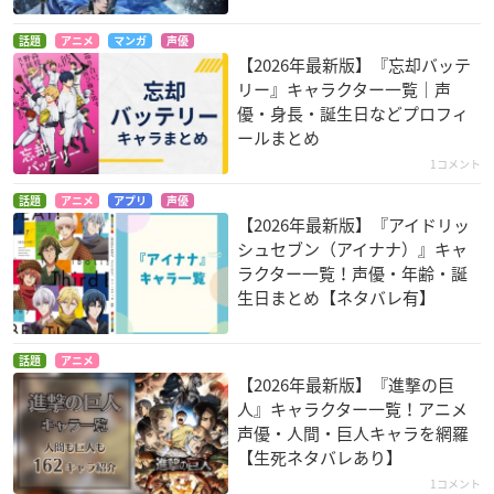
来栖
仁科カヅキ
縁下力
話題
アニメ
マンガ
声優
【2026年最新版】『忘却バッテ
リー』キャラクター一覧｜声
優・身長・誕生日などプロフィ
ールまとめ
1コメント
ハイキュー!! 終わり
何色の何
機動戦士ガンダム T
話題
アニメ
アプリ
声優
と始まり
wilight AXIS
【2026年最新版】『アイドリッ
かなた
縁下力
クァンタン・フェル
シュセブン（アイナナ）』キャ
モ
ラクター一覧！声優・年齢・誕
生日まとめ【ネタバレ有】
話題
アニメ
【2026年最新版】『進撃の巨
人』キャラクター一覧！アニメ
声優・人間・巨人キャラを網羅
【生死ネタバレあり】
1コメント