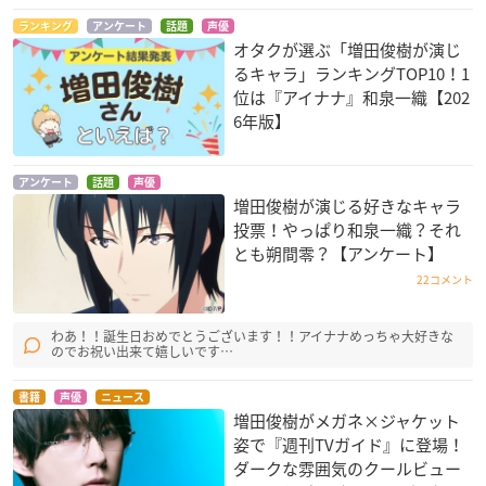
ランキング
アンケート
話題
声優
オタクが選ぶ「増田俊樹が演じ
るキャラ」ランキングTOP10！1
位は『アイナナ』和泉一織【202
6年版】
アンケート
話題
声優
増田俊樹が演じる好きなキャラ
投票！やっぱり和泉一織？それ
とも朔間零？【アンケート】
22コメント
わあ！！誕生日おめでとうございます！！アイナナめっちゃ大好きな
のでお祝い出来て嬉しいです…
書籍
声優
ニュース
増田俊樹がメガネ×ジャケット
姿で『週刊TVガイド』に登場！
ダークな雰囲気のクールビュー