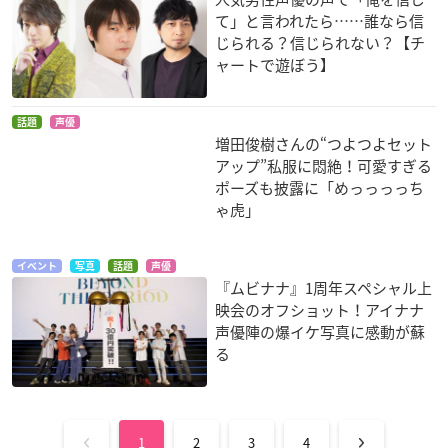
て」と言われたら……誰なら信
じられる？信じられない？【チ
ャートで遊ぼう】
話題
声優
増田俊樹さんの“つよつよセット
アップ”私服に悶絶！可愛すぎる
ポーズも披露に「めっっっっち
ゃ虎」
イベント
写真
話題
声優
『ムビナナ』1周年スペシャル上
映会のオフショット！アイナナ
声優陣の爆イケ写真に感動が蘇
る
1
2
3
4