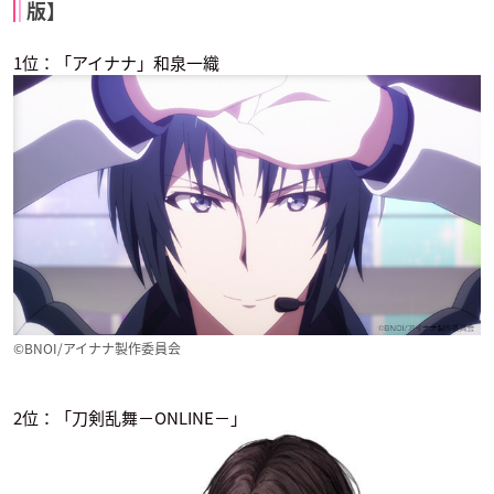
版】
ミア（第3期）
徳川家康
加州清光
切島鋭児郎
1位：「アイナナ」和泉一織
アイドリッシュセブ
イケメン戦国◆時は
ひとりじめマイヒー
ン
かけるが恋は始まら
ロー
ない
和泉一織
勢多川正広
徳川家康
©BNOI/アイナナ製作委員会
2位：「刀剣乱舞−ONLINE−」
僕のヒーローアカデ
MARGINAL#4 KIS
ハイキュー!! 烏野高