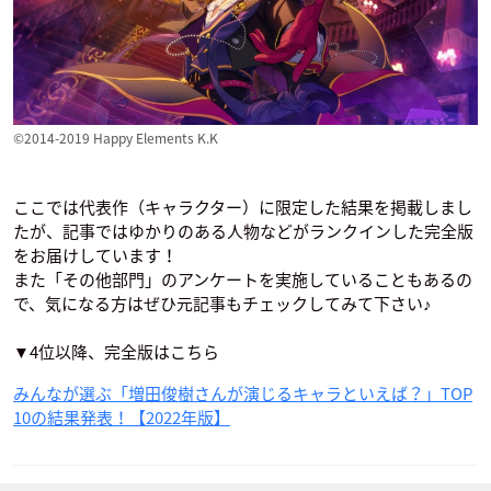
＊アンビシャス～
上田アキラ
来栖
釈村帝人
©2014-2019 Happy Elements K.K
ここでは代表作（キャラクター）に限定した結果を掲載しまし
エンドライド
僕のヒーローアカデ
ハイキュー!! セカン
たが、記事ではゆかりのある人物などがランクインした完全版
ミア
ドシーズン
エミリオ
をお届けしています！
切島鋭児郎
縁下力
また「その他部門」のアンケートを実施していることもあるの
で、気になる方はぜひ元記事もチェックしてみて下さい♪
▼4位以降、完全版はこちら
みんなが選ぶ「増田俊樹さんが演じるキャラといえば？」TOP
10の結果発表！【2022年版】
山田くんと7人の魔
フューチャーカード
美男高校地球防衛部
女
バディファイト100
LOVE！