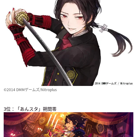
ミア（第2期）
Sから創造るBig Ban
校 VS 白鳥沢学園高
g
校
切島鋭児郎
桐原アトム
縁下力
刀剣乱舞 －花丸－
美男高校地球防衛部
ツキウタ。THE ANI
LOVE！LOVE！
MATION
加州清光
蔵王立
如月恋
©2014 DMMゲームズ/Nitroplus
3位：「あんスタ」朔間零
腐男子高校生活
B-PROJECT ～鼓動
甲鉄城のカバネリ