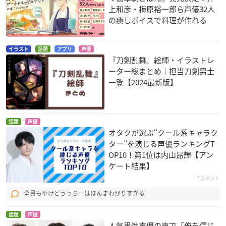
上和彦・梅原裕一郎ら声優32人
の癒しボイスで料理が作れる
イラスト
話題
アプリ
声優
『刀剣乱舞』絵師・イラストレ
ーター総まとめ｜担当刀剣男士
一覧【2024最新版】
話題
声優
オタクが選ぶ“クール系キャラク
ター”を演じる声優ランキングT
OP10！第1位は内山昂輝【アン
ケート結果】
7コメント
全員もやけどうっちーはほんまわかりすぎる
話題
声優
人気男性声優の声で「俺を信じ