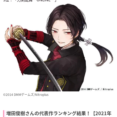
B-PROJECT～絶頂
W’z
1日外出録ハンチョ
＊エモーション～
ウ
ミドリ
釈村帝人
宮本（黒服）
ガイコツ書店員 本田
火ノ丸相撲
イナズマイレブン オ
さん
リオンの刻印
加納彰平
溶接マスク
吉良ヒロト
©2014 DMMゲームズ/Nitroplus
増田俊樹さんの代表作ランキング結果！【2021年
学園BASARA
僕のヒーローアカデ
続 刀剣乱舞 －花丸－