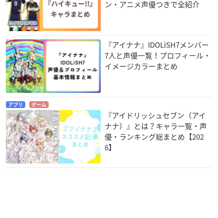
ン・アニメ声優つきで全紹介
『アイナナ』IDOLiSH7メンバー
7人と声優一覧！プロフィール・
KING OF PRISM -Sh
KING OF PRISM -Sh
KING OF PRISM -Sh
イメージカラーまとめ
iny Seven Stars- IV
iny Seven Stars- III
iny Seven Stars- II
ルヰ×シン×Unkno
レオ×ユウ×アレク
カケル×ジョージ×
wn
ミナト
仁科カヅキ
仁科カヅキ
仁科カヅキ
アプリ
ゲーム
『アイドリッシュセブン（アイ
ナナ）』とは？キャラ一覧・声
優・ランキング総まとめ【202
6】
KING OF PRISM -Sh
Midnight Crazy Trai
機動戦士ガンダム T
iny Seven Stars- I
l
wilight AXIS 赤き残
プロローグ×ユキノ
影
シャウト
ジョウ×タイガ
クァンタン・フェル