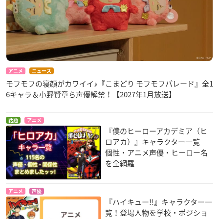
復興応援 政宗ダテニ
HoneyWorks 10th A
KING OF PRISM ALL
アニメ
ニュース
クル 合体版+
nniversary “LIP×LI
STARS -プリズムシ
モフモフの寝顔がカワイイ♪『こまどり モフモフパレード』全1
P FILM×LIVE”
ョー☆ベストテン-
9代政宗
6キャラ＆小野賢章ら声優解禁！【2027年1月放送】
DAI
仁科カヅキ
話題
アニメ
『僕のヒーローアカデミア（ヒ
ロアカ）』キャラクター一覧
個性・アニメ声優・ヒーロー名
を全網羅
映画 妖怪学園Y 猫は
歎異抄をひらく
甲鉄城のカバネリ 海
HEROになれるか
門決戦
唯円
アニメ
声優
雷堂メラ
来栖
『ハイキュー!!』キャラクター一
覧！登場人物を学校・ポジショ