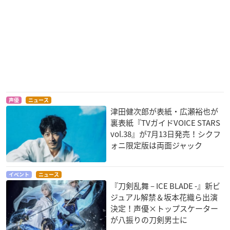
仁科カヅキ
モ
美男高校地球防衛部
KING OF PRISM -PR
甲鉄城のカバネリ 総
声優
ニュース
LOVE！LOVE！LOV
IDE the HERO-
集編 後編 燃える命
津田健次郎が表紙・広瀬裕也が
E！
仁科カヅキ
来栖
裏表紙『TVガイドVOICE STARS
蔵王立
vol.38』が7月13日発売！シクフ
ォニ限定版は両面ジャック
イベント
ニュース
『刀剣乱舞 – ICE BLADE -』新ビ
ジュアル解禁＆坂本花織ら出演
決定！声優×トップスケーター
甲鉄城のカバネリ 総
KING OF PRISM by
ハイキュー!! 勝者と
が八振りの刀剣男士に
集編 前編 集う光
PrettyRhythm
敗者