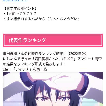
アイドリッシュセブ
ツキウタ。 THE ANI
ハイキュー!! TO TH
【おすすめポイント】
ン Second BEAT！
MATION2
E TOP 第2クール
・1人前…？？？？？
和泉一織
如月恋
縁下力
・すぐ飯テロするんだから（もっとちょうだい）
代表作ランキング
増田俊樹さんの代表作ランキング結果！【2022年版】
ぼくのとなりに暗黒
ハイキュー!! TO TH
妖怪ウォッチJam 妖
にじめんで行った「増田俊樹さんといえば？」アンケート調査
破壊神がいます。
E TOP
怪学園Y ～Nとの遭
の結果をランキング形式で発表します！
遇～
相津
縁下力
雷堂メラ
1位：「アイナナ」和泉一織