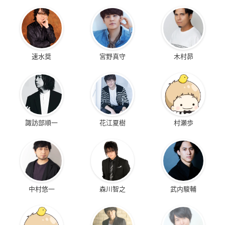
速水奨
宮野真守
木村昴
諏訪部順一
花江夏樹
村瀬歩
中村悠一
森川智之
武内駿輔