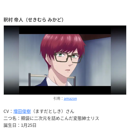
釈村 帝人（せきむら みかど）
引用：
amazon
CV：
増田俊樹
（ますだとしき）さん
二つ名：頬袋に二次元を詰めこんだ変態紳士リス
誕生日：1月25日