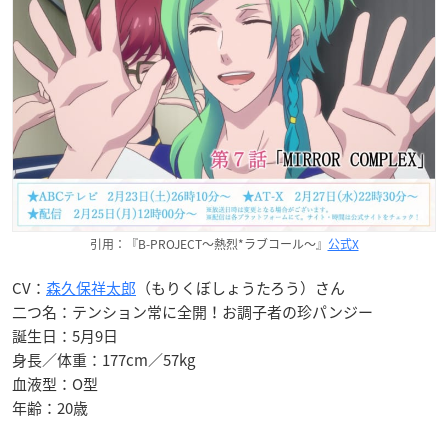
引用：『B-PROJECT〜熱烈*ラブコール〜』
公式X
CV：
森久保祥太郎
（もりくぼしょうたろう）さん
二つ名：テンション常に全開！お調子者の珍パンジー
誕生日：5月9日
身長／体重：177cm／57kg
血液型：O型
年齢：20歳