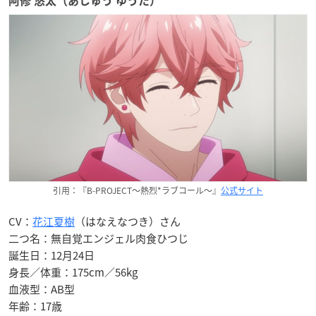
阿修 悠太（あしゅう ゆうた）
引用：『B-PROJECT〜熱烈*ラブコール〜』
公式サイト
CV：
花江夏樹
（はなえなつき）さん
二つ名：無自覚エンジェル肉食ひつじ
誕生日：12月24日
身長／体重：175cm／56kg
血液型：AB型
年齢：17歳