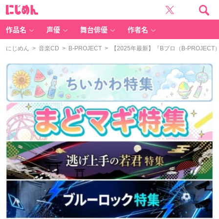
に
じ
め
ん
作品名
声優
舞台俳優
作者名
にじめん
>
音楽CD
>
B-PROJECT
> 【2025年最新】『Bプロ（B-PROJ