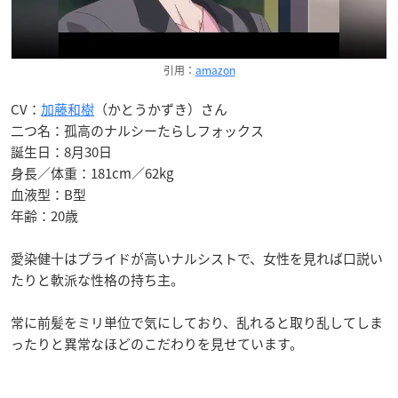
引用：
amazon
CV：
加藤和樹
（かとうかずき）さん
二つ名：孤高のナルシーたらしフォックス
誕生日：8月30日
身長／体重：181cm／62kg
血液型：B型
年齢：20歳
愛染健十はプライドが高いナルシストで、女性を見れば口説い
たりと軟派な性格の持ち主。
常に前髪をミリ単位で気にしており、乱れると取り乱してしま
ったりと異常なほどのこだわりを見せています。