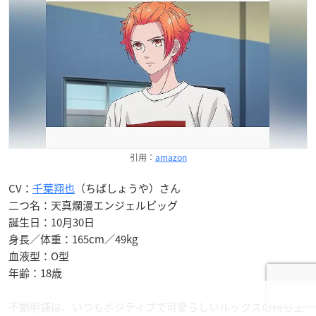
引用：
amazon
CV：
千葉翔也
（ちばしょうや）さん
二つ名：天真爛漫エンジェルピッグ
誕生日：10月30日
身長／体重：165cm／49kg
血液型：O型
年齢：18歳
不動明謙は、いつもポジティブで可愛らしいルックスの持ち主