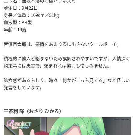
二つ名：難攻不落の冷徹ハリネズミ
誕生日：9月22日
身長／体重：169cm／51kg
血液型：AB型
年齢：19歳
音済百太郎は、感情をあまり表に出さないクールボーイ。
積極的に他人と絡まないため誤解されやすいですが、人情深く
約束事には忠実で、頼まれれば協力も惜しみません。
第六感があるらしく、時々「何かがこっち見てる」など怪しい
発言をしています。
王茶利 暉（おさり ひかる）