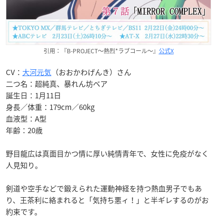
引用：『B-PROJECT〜熱烈*ラブコール〜』
公式X
CV：
大河元気
（おおかわげんき）さん
二つ名：超純真、暴れん坊ベア
誕生日：1月11日
身長／体重：179cm／60kg
血液型：A型
年齢：20歳
野目龍広は真面目かつ情に厚い純情青年で、女性に免疫がなく
人見知り。
剣道や空手などで鍛えられた運動神経を持つ熱血男子でもあ
り、王茶利に絡まれると「気持ち悪ィ！」と半ギレするのがお
約束です。