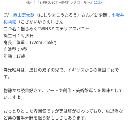
引用：『B-PROJECT〜熱烈*ラブコール〜』
公式X
CV：
西山宏太朗
（にしやまこうたろう）さん／幼少期：
小坂井
祐莉絵
（こざかいゆりえ）さん
二つ名：揺らめくTWINSミステリアスバニー
誕生日：4月9日
身長／体重：172cm／55kg
血液型：A型
年齢：17歳
寺光唯月は、遙日の双子の兄で、イギリスからの帰国子女で
す。
物静かな読書好きで、アートや創作・美術館巡りを趣味として
いますよ。
おっとりとした雰囲気ですが実は肝が据わっており、虫退治な
ど弟の苦手分野を担う頼もしさもあります。