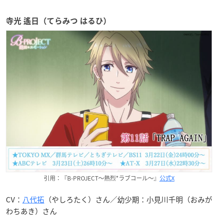
寺光 遙日（てらみつ はるひ）
引用：『B-PROJECT〜熱烈*ラブコール〜』
公式X
CV：
八代拓
（やしろたく）さん／幼少期：小見川千明（おみが
わちあき）さん