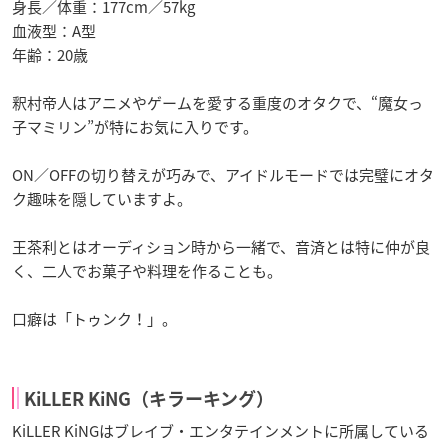
身長／体重：177cm／57kg
血液型：A型
年齢：20歳
釈村帝人はアニメやゲームを愛する重度のオタクで、“魔女っ
子マミリン”が特にお気に入りです。
ON／OFFの切り替えが巧みで、アイドルモードでは完璧にオタ
ク趣味を隠していますよ。
王茶利とはオーディション時から一緒で、音済とは特に仲が良
く、二人でお菓子や料理を作ることも。
口癖は「トゥンク！」。
KiLLER KiNG（キラーキング）
KiLLER KiNGはブレイブ・エンタテインメントに所属している