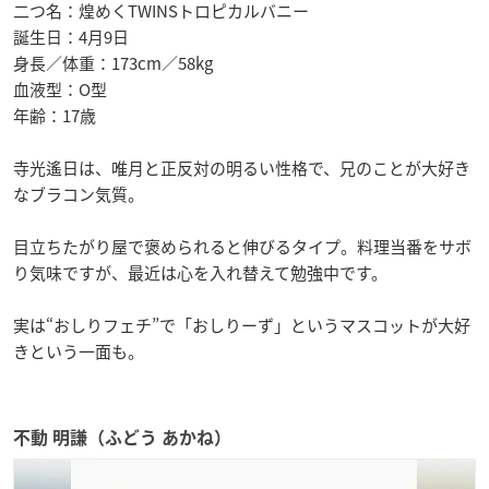
二つ名：煌めくTWINSトロピカルバニー
誕生日：4月9日
身長／体重：173cm／58kg
血液型：O型
年齢：17歳
寺光遙日は、唯月と正反対の明るい性格で、兄のことが大好き
なブラコン気質。
目立ちたがり屋で褒められると伸びるタイプ。料理当番をサボ
り気味ですが、最近は心を入れ替えて勉強中です。
実は“おしりフェチ”で「おしりーず」というマスコットが大好
きという一面も。
不動 明謙（ふどう あかね）