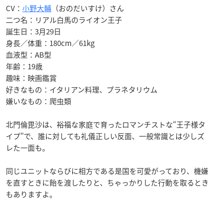
CV：
小野大輔
（おのだいすけ）さん
二つ名：リアル白馬のライオン王子
誕生日：3月29日
身長／体重：180cm／61kg
血液型：AB型
年齢：19歳
趣味：映画鑑賞
好きなもの：イタリアン料理、プラネタリウム
嫌いなもの：爬虫類
北門倫毘沙は、裕福な家庭で育ったロマンチストな“王子様タ
イプ”で、誰に対しても礼儀正しい反面、一般常識とは少しズ
レた一面も。
同じユニットならびに相方である是国を可愛がっており、機嫌
を直すときに飴を渡したりと、ちゃっかりした行動を取るとき
もありますよ。