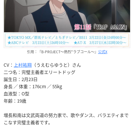
引用：『B-PROJECT〜熱烈*ラブコール〜』
公式X
CV：
上村祐翔
（うえむらゆうと）さん
二つ名：完璧主義者エリートドッグ
誕生日：2月23日
身長 ／ 体重：176cm ／ 55kg
血液型：O型
年齢：19歳
増長和南は文武両道の努力家で、歌やダンス、バラエティまで
こなす完璧主義者です。