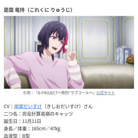
是国 竜持（これくに りゅうじ）
引用：『B-PROJECT〜熱烈*ラブコール〜』
公式サイト
CV：
岸尾だいすけ
（きしおだいすけ）さん
二つ名：完全計算高嶺のキャッツ
誕生日：11月11日
身長／体重：165cm／47kg
血液型：B型