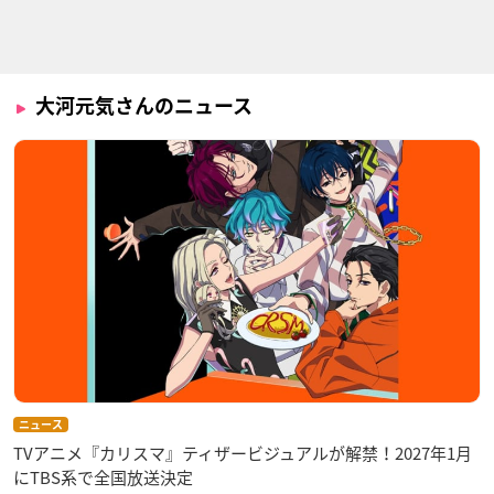
SERVAMP -サーヴァ
B-PROJECT ～鼓動
遊☆戯☆王ZEXAL II
ンプ-
＊アンビシャス～
(セカンド)
龍征
野目龍広
ミザエル
大河元気さんのニュース
天下統一恋の乱～出
ナンバカ（第2期）
陣！雑賀（さいか）
チィー
4人衆～
燕
ニュース
TVアニメ『カリスマ』ティザービジュアルが解禁！2027年1月
にTBS系で全国放送決定