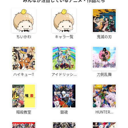
みんなが注目しているアニメ・作品たち
ちいかわ
キャラ一覧
鬼滅の刃
ハイキュー!!
アイドリッシ...
刀剣乱舞
暗殺教室
銀魂
HUNTER...