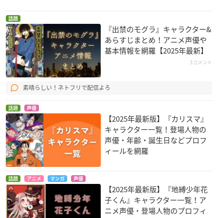
話題
『出禁のモグラ』キャラクター&
あらすじまとめ！アニメ声優や
基本情報を網羅【2025年最新】
3コメント
素晴らしい！ネトフリで配信よろ
話題
声優
【2025年最新版】『カリスマ』
キャラクター一覧！登場人物の
声優・年齢・誕生日などプロフ
ィールを網羅
話題
アニメ
マンガ
声優
【2025年最新版】『地縛少年花
子くん』キャラクター一覧！ア
ニメ声優・登場人物のプロフィ