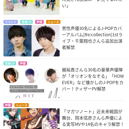
い」
イベント
音楽CD
声優
ニュース
男性声優30名によるJ-POPカバ
ーアルバム[Re:collection]1stラ
イブ・千葉翔也さんら追加出演
者解禁
音楽CD
声優
梶裕貴さんら30名の豪華声優陣
が「オリオンをなぞる」「HOW
EVER」など懐かしのJ-POPをカ
バー！ティザーPV解禁
声優
ニュース
「マガツノート」近未来戦国が
舞台、岡本信彦さんら声優によ
る実写MVや14名のキャラ解禁！