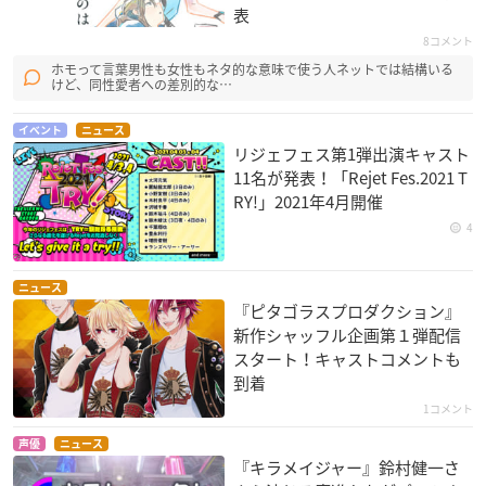
表
8コメント
ホモって言葉男性も女性もネタ的な意味で使う人ネットでは結構いる
けど、同性愛者への差別的な…
イベント
ニュース
リジェフェス第1弾出演キャスト
11名が発表！「Rejet Fes.2021 T
RY!」2021年4月開催
4
ニュース
『ピタゴラスプロダクション』
新作シャッフル企画第１弾配信
スタート！キャストコメントも
到着
1コメント
声優
ニュース
『キラメイジャー』鈴村健一さ