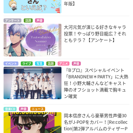
年版】
アンケート
話題
声優
大河元気が演じる好きなキャラ
投票！やっぱり野目龍広？それ
ともテラ？【アンケート】
イベント
ライブ
写真
話題
アニメ
声優
『Bプロ』スペシャルイベント
「BRANDNEW＊PARTY」に大熱
狂！小野大輔さんなどキャスト
陣のオフショット満載で胸キュ
ン確実
音楽CD
声優
ニュース
岡本信彦さんら豪華男性声優30
名がJ-POPをカバー！[Re:collec
tion]第2弾アルバムのティザーP