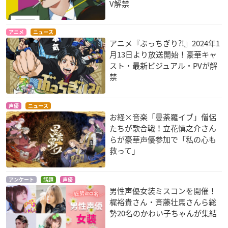
V解禁
アニメ
ニュース
アニメ『ぶっちぎり?!』2024年1
月13日より放送開始！豪華キャ
スト・最新ビジュアル・PVが解
禁
声優
ニュース
お経×音楽「曼荼羅イブ」僧侶
たちが歌合戦！立花慎之介さん
らが豪華声優参加で「私の心も
救って」
アンケート
話題
声優
男性声優女装ミスコンを開催！
梶裕貴さん・斉藤壮馬さんら総
勢20名のかわい子ちゃんが集結