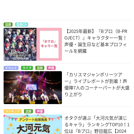
話題
音楽CD
【2025年最新】『Bプロ（B-PR
OJECT）』キャラクター一覧！
声優・誕生日など基本プロフィ
ールを網羅
イベント
ライブ
話題
声優
「カリスマジャンボリーツア
ー」ライブレポートが到着！声
優陣7人のコーナーパートが大盛
り上がり
ランキング
話題
声優
オタクが選ぶ「大河元気が演じ
るキャラ」ランキングTOP10！1
位は『Bプロ』野目龍広【2024