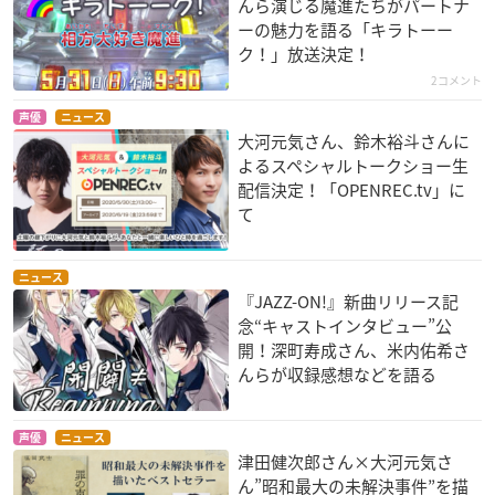
んら演じる魔進たちがパートナ
ーの魅力を語る「キラトーー
ク！」放送決定！
2コメント
声優
ニュース
大河元気さん、鈴木裕斗さんに
よるスペシャルトークショー生
配信決定！「OPENREC.tv」に
て
ニュース
『JAZZ-ON!』新曲リリース記
念“キャストインタビュー”公
開！深町寿成さん、米内佑希さ
んらが収録感想などを語る
声優
ニュース
津田健次郎さん×大河元気さ
ん”昭和最大の未解決事件”を描