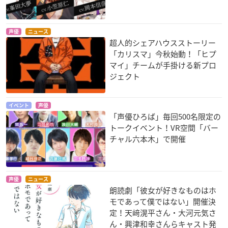
声優
ニュース
超人的シェアハウスストーリー
「カリスマ」今秋始動！「ヒプ
マイ」チームが手掛ける新プロ
ジェクト
イベント
声優
「声優ひろば」毎回500名限定の
トークイベント！VR空間「バー
チャル六本木」で開催
声優
ニュース
朗読劇「彼女が好きなものはホ
モであって僕ではない」開催決
定！天﨑滉平さん・大河元気さ
ん・興津和幸さんらキャスト発