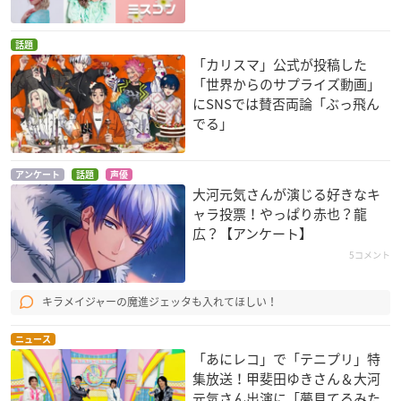
話題
「カリスマ」公式が投稿した
「世界からのサプライズ動画」
にSNSでは賛否両論「ぶっ飛ん
でる」
アンケート
話題
声優
大河元気さんが演じる好きなキ
ャラ投票！やっぱり赤也？龍
広？【アンケート】
5コメント
キラメイジャーの魔進ジェッタも入れてほしい！
ニュース
「あにレコ」で「テニプリ」特
集放送！甲斐田ゆきさん＆大河
元気さん出演に「夢見てるみた