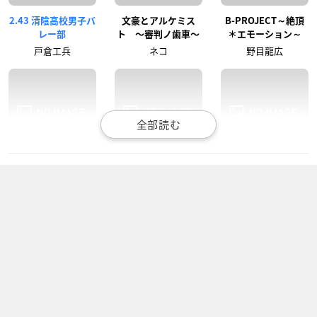
2.43 清陰高校男子バ
文豪とアルケミス
B-PROJECT～絶頂
レー部
ト 〜審判ノ歯車〜
＊エモーション～
戸倉工兵
ネコ
野目龍広
ラブ米 -WE LOVE RI
MARGINAL#4 KIS
ナンバカ
CE-
Sから創造るBig Ban
チィー
g
CARRY（キャリー）
緋室キラ