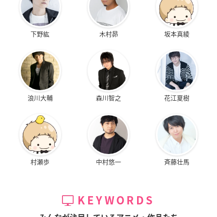
下野紘
木村昴
坂本真綾
浪川大輔
森川智之
花江夏樹
村瀬歩
中村悠一
斉藤壮馬
KEYWORDS