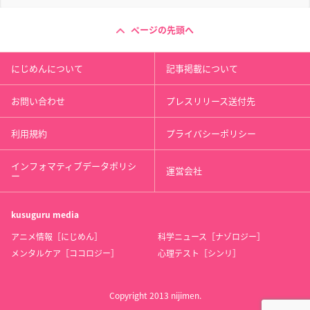
ページの先頭へ
にじめんについて
記事掲載について
お問い合わせ
プレスリリース送付先
利用規約
プライバシーポリシー
インフォマティブデータポリシ
運営会社
ー
kusuguru
media
アニメ情報［にじめん］
科学ニュース［ナゾロジー］
メンタルケア［ココロジー］
心理テスト［シンリ］
Copyright 2013 nijimen.