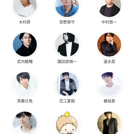
木村昴
宮野真守
中村悠一
武内駿輔
諏訪部順一
速水奨
斉藤壮馬
花江夏樹
梶裕貴