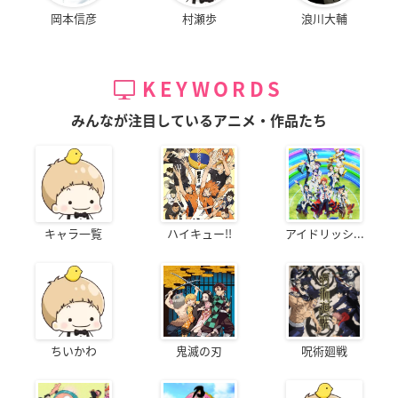
岡本信彦
村瀬歩
浪川大輔
KEYWORDS
みんなが注目しているアニメ・作品たち
キャラ一覧
ハイキュー!!
アイドリッシ...
ちいかわ
鬼滅の刃
呪術廻戦