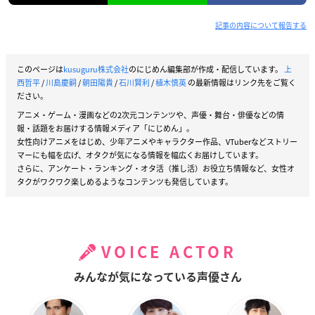
※本公演のチケットご購入時に頂戴した氏名・連絡先情報・お
座席番号等は、新型コロナウイルス感染症の発生など、必要に
記事の内容について報告する
応じて保健所などへの公的機関へ情報提供をする場合がござい
ます。
このページは
kusuguru株式会社
のにじめん編集部が作成・配信しています。
上
西哲平
/
川島慶嗣
/
朝田陽貴
/
石川賢利
/
植木慎英
の最新情報はリンク先をご覧く
【販売日程】
ださい。
・現地チケット
アニメ・ゲーム・漫画などの2次元コンテンツや、声優・舞台・俳優などの情
「
ローソンチケット
」にて12月9日(水)18:00よりプレリク抽選
報・話題をお届けする情報メディア「にじめん」。
先行受付開始
女性向けアニメをはじめ、少年アニメやキャラクター作品、VTuberなどストリー
マーにも幅を広げ、オタクが気になる情報を幅広くお届けしています。
さらに、アンケート・ランキング・オタ活（推し活）お役立ち情報など、女性オ
・プレリクエスト抽選先行
タクがワクワク楽しめるようなコンテンツも発信しています。
販売期間：2020年12月9日(水)18:00～12月15日(火)23:59
当選発表：2020年12月19日(土)15:00以降
入金期間：当選発表以降～12月22日(火)23:00
VOICE ACTOR
・一般発売
販売期間：2020年12月26日(土)12:00～ 規定枚数販売次第終了
みんなが気になっている声優さん