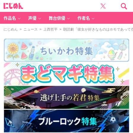
に
じ
め
ん
作品名
声優
舞台俳優
作者名
にじめん
>
ニュース
>
上西哲平
> 朗読劇「彼女が好きなものはホモであって