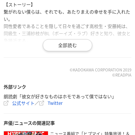
【ストーリー】
繋がれない僕らは、それでも、あたりまえの幸せを手に入れた
い。
同性愛者であることを隠して日々を過ごす高校生・安藤純は、
同級生・三浦紗枝がBL（ボーイズ・ラブ）好きと知り、彼女と
急接近する。
しかし、純には既婚の中年男性のパートナーがいて……。
純、紗枝を応援するクラスメイト、唯一純の苦悩を受け入れ共
有してくれるネット上の友人「ミスター・ファーレンハイト」
……様々な事情を抱えた者たちに囲まれた日々の中で、ふたり
©KADOKAWA CORPORATION 2019
©READPIA
が導き出した理想の関係とは？
決して交わることのない少年と少女が、壊れそうな関係を必死
外部リンク
に守ろうとする姿を追う感動の青春群像劇。
朗読劇「彼女が好きなものはホモであって僕ではない」
公式サイト
／
Twitter
【公演日程】
2021年1月14日(木)～1月17日(日) 全7
公演
声優/ニュースの関連記事
ニュース番組で「ヒプマイ」特集放送！＆
【会場】