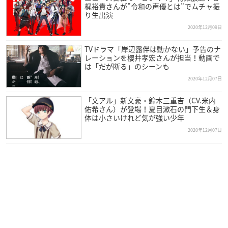
梶裕貴さんが”令和の声優とは”でムチャ振
草月ホール（東京都港区赤坂7-2-21）
り生出演
2020年12月09日
【スタッフ】
原作：浅原ナオト『彼女が好きなものはホモであって僕ではな
TVドラマ「岸辺露伴は動かない」予告のナ
レーションを櫻井孝宏さんが担当！動画で
い』（角川文庫刊）
は「だが断る」のシーンも
イラスト：新井陽次郎
2020年12月07日
脚本・演出：山崎彬（悪い芝居）
舞台監督：リンズ
「文アル」新文豪・鈴木三重吉（CV.米内
照明：フラッド
佑希さん）が登場！夏目漱石の門下生＆身
体は小さいけれど気が強い少年
音響：Sammy Sound
2020年12月07日
協賛：ローソンエンタテインメント
制作：東京音協
主催：朗読劇『彼女が好きなものはホモであって僕ではない』
製作委員会
【出演】
朝田陽貴
、
天﨑滉平
、
石川賢利
、
市川太一
、
植木慎英
、
上西哲
平
、
大河元気
、
大海将一郎
、
興津和幸
、
小野賢章
、
小野友樹
、