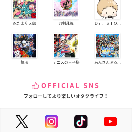
忍たま乱太郎
刀剣乱舞
Ｄｒ．ＳＴＯ...
銀魂
テニスの王子様
あんさんぶる...
OFFICIAL SNS
フォローしてより楽しいオタクライフ！