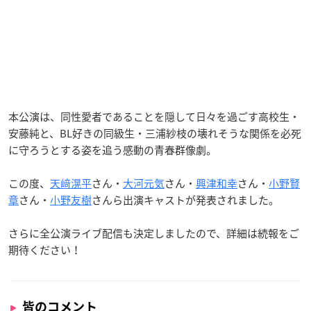
本公演は、同性愛者であることを隠して日々を過ごす高校生・
安藤純と、BL好きの同級生・三浦紗枝の壊れそうな関係を必死
に守ろうとする姿を追う感動の青春群像劇。
この度、
天﨑滉平
さん・
大河元気
さん・
興津和幸
さん・
小野賢
章
さん・
小野友樹
さんら出演キャストが発表されました。
さらに全公演ライブ配信も決定しましたので、詳細は続報をご
期待ください！
皆のコメント