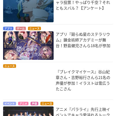
ャラ投票！やっぱり千空？それ
下ネタという概念が
アルスラーン戦記 TH
食戟のソーマ
ともスバル？【アンケート】
存在しない退屈な世
E HEROIC LEGEND
丸井善二
界
OF ARSLAN
奥間狸吉
アルスラーン
アプリ
ゲーム
ニュース
アプリ『廻らぬ星のステラリウ
ム』錬金術師アカデミーが舞
台！野島健児さんら18名が参加
暁のヨナ
selector spread WI
まじもじるるも
ニュース
XOSS
スウォン
桜井
『ブレイクマイケース』谷山紀
紅林香月
章さん・吉野裕行さんら21名の
声優が参加！イラストは雪広う
たこさん
イベント
アニメ
声優
ニュース
アニメ『パラライ』先行上映イ
ベントでキャラ愛溢れるトーク