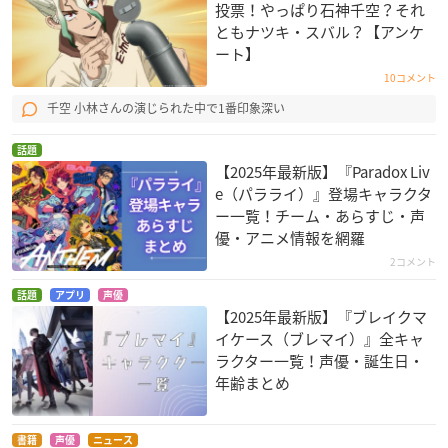
投票！やっぱり石神千空？それ
ともナツキ・スバル？【アンケ
ート】
博多豚骨ラーメンズ
gdメン
七つの大罪 戒めの復
10コメント
活
斉藤
アルファ
グロキシニア
千空 小林さんの演じられた中で1番印象深い
話題
【2025年最新版】『Paradox Liv
e（パラライ）』登場キャラクタ
ー一覧！チーム・あらすじ・声
優・アニメ情報を網羅
2コメント
妹さえいればいい。
戦刻ナイトブラッド
DIVE!!
話題
アプリ
声優
羽島伊月
森蘭丸
吉田幸也
【2025年最新版】『ブレイクマ
イケース（ブレマイ）』全キャ
ラクター一覧！声優・誕生日・
年齢まとめ
書籍
声優
ニュース