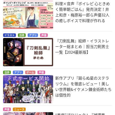
料理×音声『ボイレピ 心ときめ
ハンドシェイカー
風夏
ななにんのあやかし
く簡単朝ごはん』発売決定！井
-ちみちみ魍魎!!現代
トモキ
榛名優
上和彦・梅原裕一郎ら声優32人
物語-
の癒しボイスで料理が作れる
幽
イラスト
話題
アプリ
声優
『刀剣乱舞』絵師・イラストレ
ーター総まとめ｜担当刀剣男士
一覧【2024最新版】
SHOW BY ROCK!!#
ブブキ・ブランキ 星
この美術部には問題
の巨人
がある！
チタン
話題
アプリ
ゲーム
声優
一希東
内巻すばる
新作アプリ『廻らぬ星のステラ
リウム』を徹底レビュー！美し
い世界観&イケメン錬金術師たち
は個性的
声優
ニュース