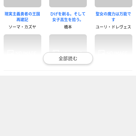
現実主義勇者の王国
ひげを剃る。そして
聖女の魔力は万能で
再建記
女子高生を拾う。
す
ソーマ・カズヤ
橋本
ユーリ・ドレヴェス
Dr.STONE（第2期）
はたらく細胞!!
SHOW BY ROCK!!S
TARS!!
石神千空
一般細胞
チタン