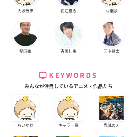
大塚芳忠
花江夏樹
村瀬歩
稲田徹
斉藤壮馬
三宅健太
KEYWORDS
みんなが注目しているアニメ・作品たち
ちいかわ
キャラ一覧
鬼滅の刃