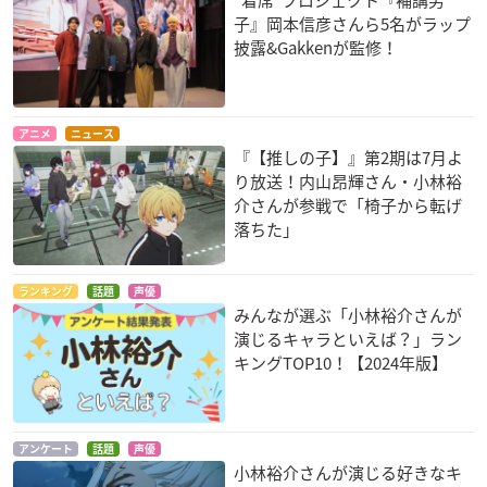
“着席”プロジェクト『補講男
子』岡本信彦さんら5名がラップ
アルスラーン戦記 風
クロムクロ
Re:ゼロから始める
披露&Gakkenが監修！
塵乱舞
異世界生活
茅原純大
アルスラーン
ナツキ・スバル
アニメ
ニュース
『【推しの子】』第2期は7月よ
り放送！内山昂輝さん・小林裕
介さんが参戦で「椅子から転げ
落ちた」
ブブキ・ブランキ
プリンス・オブ・ス
コメット・ルシファ
トライド オルタナテ
ー
一希東
ランキング
話題
声優
ィブ
ソウゴ・アマギ
みんなが選ぶ「小林裕介さんが
獅子原馨
演じるキャラといえば？」ラン
キングTOP10！【2024年版】
アンケート
話題
声優
小林裕介さんが演じる好きなキ