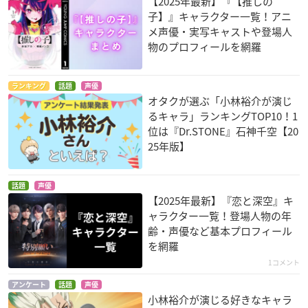
【2025年最新】『【推しの
子】』キャラクター一覧！アニ
メ声優・実写キャストや登場人
物のプロフィールを網羅
なむあみだ仏っ！-蓮
七つの大罪 神々の逆
天狼 Sirius the Jaeg
台 UTENA-
鱗
er
ランキング
話題
声優
阿閦如来
グロキシニア
フィリップ
オタクが選ぶ「小林裕介が演じ
るキャラ」ランキングTOP10！1
位は『Dr.STONE』石神千空【20
25年版】
話題
声優
【2025年最新】『恋と深空』キ
アンゴルモア 元寇合
ガンダムビルドダイ
パズドラ
ャラクター一覧！登場人物の年
戦記
バーズ
松原龍二
齢・声優など基本プロフィール
導円
ミカミ・リク
を網羅
1コメント
アンケート
話題
声優
小林裕介が演じる好きなキャラ