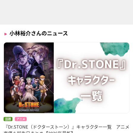
魔術士オーフェンは
Re:ゼロから始める
大正オトメ御伽話
ぐれ旅 キムラック編
異世界生活 2nd seas
志磨珠彦
on（後半クール）
マジク
ナツキ・スバル
小林裕介さんのニュース
炎炎ノ消防隊 弐ノ章
キミと僕の最後の戦
Re:ゼロから始める
場、あるいは世界が
異世界生活 2nd seas
アーサー・ボイル
始まる聖戦
on（前半クール）
イスカ
ナツキ・スバル
話題
アニメ
『Dr.STONE（ドクターストーン）』キャラクター一覧 アニメ