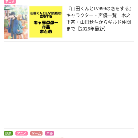
アニメ
ダーウィンズゲーム
Re:ゼロから始める
ムヒョとロージーの
『山田くんとLv999の恋をする』
異世界生活 新編集版
魔法律相談事務所
須藤要
キャラクター・声優一覧｜木之
（第2期）
ナツキ・スバル
下茜・山田秋斗からギルド仲間
ゴリョー（五嶺陀羅
まで【2026年最新】
尼丸）
星合の空
超人高校生たちは異
胡蝶綺 ～若き信長～
世界でも余裕で生き
月ノ瀬直央
織田信長
抜くようです！
御子神司
話題
アニメ
ゲーム
声優