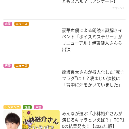
ともスバル？【アンケート】
2コメント
Re:ゼロから始める
劇場版 幼女戦記
ヤリチン☆ビッチ部
異世界生活 氷結の絆
グランツ
遠野高志
ナツキ・スバル
声優
ニュース
豪華声優による朗読×謎解きイ
ベント「ボイスミステリー」が
リニューアル！伊東健人さんら
出演
声優
ニュース
劇場版 selector dest
ヘタリア World★St
パシフィック・リ
逢坂良太さんが擬人化した“死亡
ructed WIXOSS
ars
ム：暗黒の大陸
フラグ”に！？凄まじい演技に
紅林香月
スロバキア
テイラー・トラヴィ
「背中に汗をかいていました」
ス
ランキング
話題
声優
みんなが選ぶ「小林裕介さんが
演じるキャラといえば？」TOP1
0の結果発表！【2022年版】