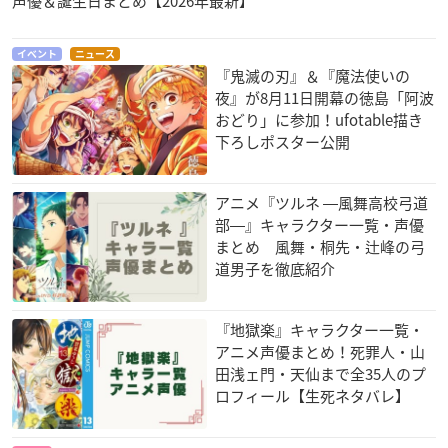
声優＆誕生日まとめ【2026年最新】
遊☆戯☆王SEVENS
ミュークルドリーミ
異世界かるてっと2
イベント
ニュース
ー
カイゾー
スバル
『鬼滅の刃』＆『魔法使いの
南川朝陽
夜』が8月11日開幕の徳島「阿波
おどり」に参加！ufotable描き
下ろしポスター公開
アニメ『ツルネ ―風舞高校弓道
部―』キャラクター一覧・声優
まとめ 風舞・桐先・辻峰の弓
異種族レビュアーズ
魔術士オーフェン は
映像研には手を出す
道男子を徹底紹介
ぐれ旅
な！
ゼル
マジク
ロボ研小林
『地獄楽』キャラクター一覧・
アニメ声優まとめ！死罪人・山
田浅ェ門・天仙まで全35人のプ
ロフィール【生死ネタバレ】