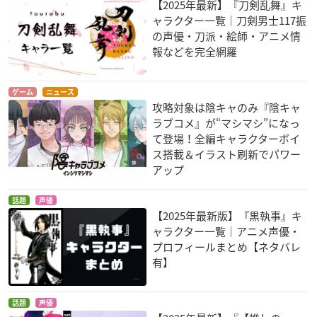
【2025年最新】『刀剣乱舞』キ
ャラクター一覧｜刀剣男士117振
の声優・刀派・絵師・アニメ情
ロード・エルメロイ
炎炎ノ消防隊
Dr.STONE
報などを完全網羅
Ⅱ世の事件簿 -魔眼
アーサー・ボイル
千空
蒐集列車 Grace not
e-
カウレス・フォルヴ
ゲーム
ニュース
攻略対象は陰キャのみ『陰キャ
ェッジ
ラブコメ』が“マシマシ”になっ
て登場！全編キャラクターボイ
ス搭載＆イラスト刷新でパワー
アップ
話題
声優
【2025年最新版】『黒執事』キ
ャラクター一覧｜アニメ声優・
賢者の孫
異世界かるてっと
なんでここに先生
が!?
シン=ウォルフォード
スバル
プロフィールまとめ【ネタバレ
田中甲
有】
話題
声優