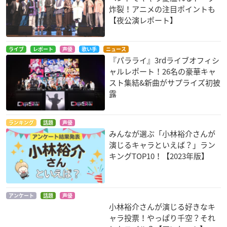
炸裂！アニメの注目ポイントも
白銀の意思 アルジェ
ウィッチクラフトワ
劇場版 異世界かるて
ヴォルン
ークス
っと ～あなざーわー
【夜公演レポート】
るど～
ヤマナミ・ツバサ
多華宮仄
スバル
ライブ
レポート
声優
歌い手
ニュース
『パラライ』3rdライブオフィシ
ャルレポート！26名の豪華キャ
スト集結&新曲がサプライズ初披
露
ランキング
話題
声優
復興応援 政宗ダテニ
はたらく細胞!! 最強
劇場版 SHIROBAKO
みんなが選ぶ「小林裕介さんが
クル 合体版+
の敵、再び。体の中
平岡大輔
演じるキャラといえば？」ラン
は“腸”大騒ぎ！
片倉小十郎景綱
キングTOP10！【2023年版】
一般細胞
アンケート
話題
声優
小林裕介さんが演じる好きなキ
ャラ投票！やっぱり千空？それ