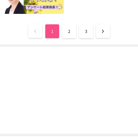
A.I.C.O. -Incarnatio
モンストアニメ 消え
モンスターストライ
n-
ゆく宇宙編
ク セカンドシーズン
神崎雄哉
焔レン
焔レン
1
2
3
アニメ モンスタース
トライク
焔レン