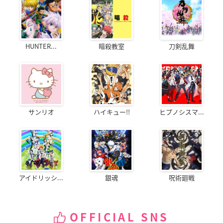
HUNTER...
暗殺教室
刀剣乱舞
サンリオ
ハイキュー!!
ヒプノシスマ...
アイドリッシ...
銀魂
呪術廻戦
OFFICIAL SNS