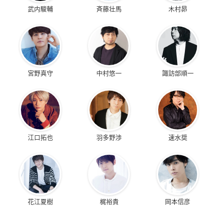
武内駿輔
斉藤壮馬
木村昴
宮野真守
中村悠一
諏訪部順一
江口拓也
羽多野渉
速水奨
花江夏樹
梶裕貴
岡本信彦