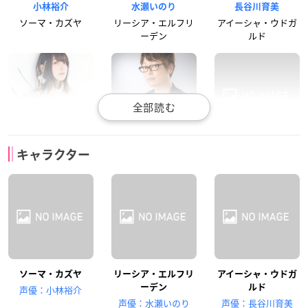
小林裕介
水瀬いのり
長谷川育美
ソーマ・カズヤ
リーシア・エルフリ
アイーシャ・ウドガ
ーデン
ルド
上田麗奈
興津和幸
佳原萌枝
キャラクター
ジュナ・ドーマ
ハクヤ・クオンミン
トモエ・イヌイ
ソーマ・カズヤ
リーシア・エルフリ
アイーシャ・ウドガ
水中雅章
ーデン
ルド
声優：小林裕介
ポンチョ・イシヅ
声優：水瀬いのり
声優：長谷川育美