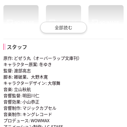
カ・パナコッタ
ジュナ・ドーマ
ハクヤ・クオンミン
トモエ・イヌイ
スタッフ
声優：上田麗奈
声優：興津和幸
声優：佳原萌枝
原作: どぜう丸（オーバーラップ文庫刊）
キャラクター原案: 冬ゆき
監督: 渡部高志
脚本: 雑破業、大野木寛
キャラクターデザイン: 大塚舞
音楽: 立山秋航
音響監督: 明田川仁
音響効果: 小山恭正
ポンチョ・イシヅ
カ・パナコッタ
音響制作: マジックカプセル
声優：水中雅章
音楽制作: キングレコード
プロデュース: WOWMAX
アニメーション制作: J.C.STAFF