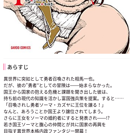
あらすじ
異世界に突如として勇者召喚された相馬一也。
だが、彼の“勇者”としての冒険は――始まらなかった。
国王から国家の抱える危機と課題を聞き出した彼は、
持ち前の現代の知識を活かし富国強兵策を提案。すると……
「召喚されし勇者ソーマ・カズヤに王位を譲る！」
なんと、あろうことか国王より譲位されてしまう。
さらに王女をソーマの婚約者にすると発表され――!?
若き国王ソーマと腹心の仲間とが共に国家の再興を
目指す異世界本格内政ファンタジー開幕！