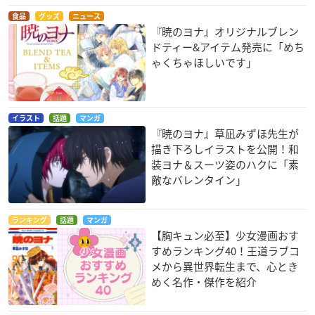
食品
グッズ
ニュース
『暁のヨナ』オリジナルブレン
ドティー&アイテム発売に「めち
ゃくちゃほしいです」
イラスト
話題
マンガ
『暁のヨナ』草凪みずほ先生が
描き下ろしイラストを公開！和
装ヨナ＆スーツ姿のハクに「素
敵なバレンタイン」
ランキング
話題
マンガ
【胸キュン必至】少女漫画おす
すめランキング40！王道ラブコ
メから異世界転生まで、心とき
めく名作・傑作を紹介