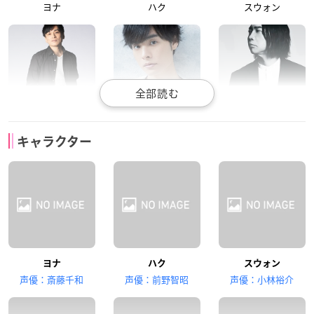
ヨナ
ハク
スウォン
森田成一
岡本信彦
諏訪部順一
キャラクター
キジャ(白龍)
シンア(青龍)
ジェハ(緑龍)
下野紘
皆川純子
ヨナ
ハク
スウォン
ゼノ(黄龍)
ユン
声優：斎藤千和
声優：前野智昭
声優：小林裕介