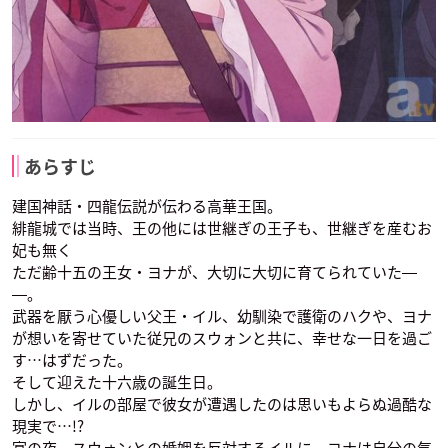
あらすじ
建国神話・四龍伝説が伝わる高華王国。
緋龍城では当時、王の他には世継ぎの王子も、世継ぎを産むお
妃も無く
ただ齢十五の王女・ヨナが、大切に大切に育てられていた―
―。
武器を厭う心優しい父王・イル、幼馴染で護衛のハクや、ヨナ
が想いを寄せていた従兄のスウォンと共に、幸せな一日を過ご
す…はずだった。
そして迎えた十六歳の誕生日。
しかし、イルの部屋で彼女が遭遇したのは思いもよらぬ過酷な
現実で…!?
宴の夜、スウォンとの婚姻を反対するイルに、ヨナは自分の気