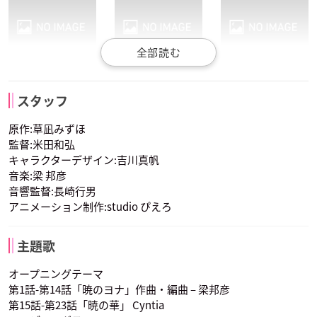
キジャ(白龍)
シンア(青龍)
ジェハ(緑龍)
スタッフ
声優：森田成一
声優：岡本信彦
声優：諏訪部順一
原作:草凪みずほ
監督:米田和弘
キャラクターデザイン:吉川真帆
音楽:梁 邦彦
音響監督:長崎行男
アニメーション制作:studio ぴえろ
ゼノ(黄龍)
ユン
声優：下野紘
声優：皆川純子
主題歌
オープニングテーマ
第1話-第14話「暁のヨナ」作曲・編曲 – 梁邦彦
第15話-第23話「暁の華」 Cyntia