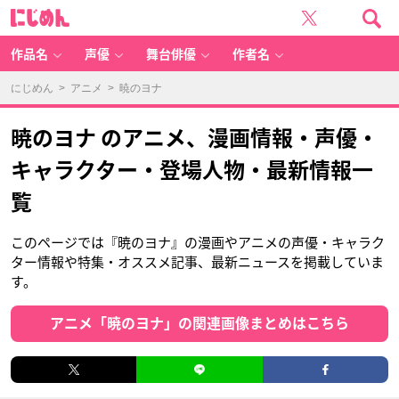
に
じ
め
ん
作品名
声優
舞台俳優
作者名
にじめん
>
アニメ
> 暁のヨナ
暁のヨナ のアニメ、漫画情報・声優・
キャラクター・登場人物・最新情報一
覧
このページでは『暁のヨナ』の漫画やアニメの声優・キャラク
ター情報や特集・オススメ記事、最新ニュースを掲載していま
す。
アニメ「暁のヨナ」の関連画像まとめはこちら