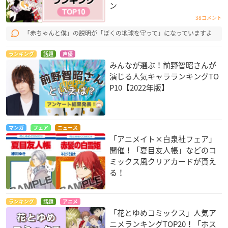
ン
38コメント
「赤ちゃんと僕」の説明が「ぼくの地球を守って」になっていますよ
ランキング
話題
声優
みんなが選ぶ！前野智昭さんが
演じる人気キャラランキングTO
P10【2022年版】
マンガ
フェア
ニュース
「アニメイト×白泉社フェア」
開催！「夏目友人帳」などのコ
ミックス風クリアカードが貰え
る！
ランキング
話題
アニメ
「花とゆめコミックス」人気ア
ニメランキングTOP20！「ホス