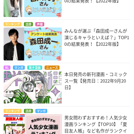
0の結果発表！【2022年版】
ランキング
話題
声優
みんなが選ぶ「森田成一さんが
演じるキャラといえば？」TOP1
0の結果発表！【2022年版】
BL
マンガ
電子漫画
ニュース
本日発売の新刊漫画・コミック
ス一覧【発売日：2022年9月20
日】
ランキング
話題
マンガ
男女問わずおすすめ！人気少女
漫画ランキング【TOP10】「夏
目友人帳」など名作がランクイ