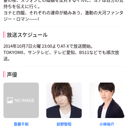
持ちを伝えに行く。
ヨナと四龍、それぞれの運命が絡みあう、激動の大河ファンタ
ジー・ロマン――!
放送スケジュール
2014年10月7日火曜 23:00よりAT-Xで放送開始。
TOKYOMX、サンテレビ、テレビ愛知、BS11などでも順次放
送。
声優
斎藤千和
前野智昭
小林裕介