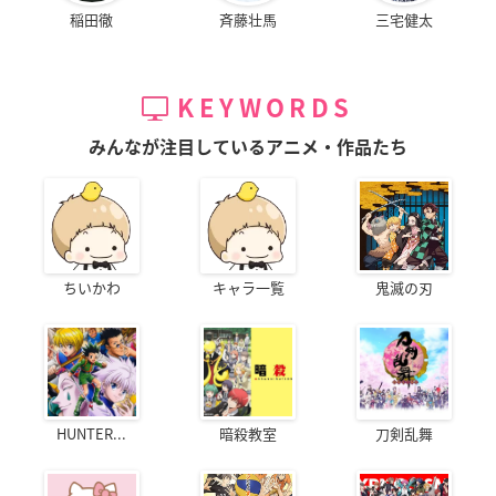
稲田徹
斉藤壮馬
三宅健太
KEYWORDS
みんなが注目しているアニメ・作品たち
ちいかわ
キャラ一覧
鬼滅の刃
HUNTER...
暗殺教室
刀剣乱舞