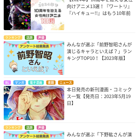
向けアニメ13選！『ワートリ』
『ハイキュー!!』はもう10年前
ランキング
話題
声優
みんなが選ぶ「前野智昭さんが
演じるキャラといえば？」ラン
キングTOP10！【2023年版】
BL
マンガ
電子漫画
書籍
ニュース
本日発売の新刊漫画・コミック
ス一覧【発売日：2023年5月19
日】
ランキング
話題
声優
みんなが選ぶ「下野紘さんが演