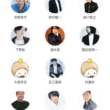
宮野真守
鈴村健一
森川智之
下野紘
速水奨
諏訪部順一
大塚芳忠
花江夏樹
村瀬歩