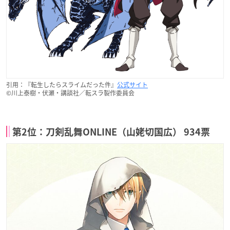
引用：『転生したらスライムだった件』
公式サイト
©川上泰樹・伏瀬・講談社／転スラ製作委員会
第2位：刀剣乱舞ONLINE（山姥切国広） 934票