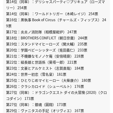
第14位（同率）：デリシャスパーティ♡プリキュア（ローズマ
リー） 254票
第14位（同率）：ワールドトリガー（木崎レイジ） 254票
第16位：黒執事 Book of Circus（チャールズ・フィップス） 24
9票
第17位：炎炎ノ消防隊（相模屋紺炉） 247票
第18位：BROTHERS CONFLICT（朝日奈棗） 244票
第19位：スタンドマイヒーローズ（関大輔） 235票
第20位：学園ベビーシッターズ（兎田義仁） 233票
第21位：不機嫌なモノノケ庵（安倍晴齋） 228票
第22位：組長娘と世話係（葵塔一郎） 221票
第23位：文豪とアルケミスト（志賀直哉） 184票
第24位：世界一初恋（雪名皇） 181票
第25位：ひとりじめマイヒーロー（大柴康介） 180票
第26位：クラシカロイド（シューベルト） 176票
第27位（同率）：ドラゴンクエスト ダイの大冒険 (2020)（クロ
コダイン） 173票
第27位（同率）：銀魂（圓翔） 173票
第29位：ヴァニタスの手記（オリヴィエ） 167票