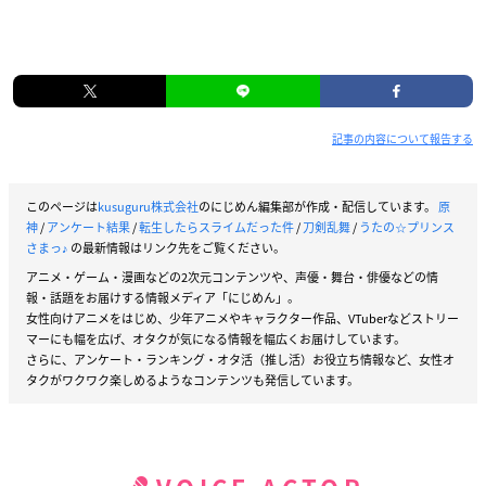
記事の内容について報告する
このページは
kusuguru株式会社
のにじめん編集部が作成・配信しています。
原
神
/
アンケート結果
/
転生したらスライムだった件
/
刀剣乱舞
/
うたの☆プリンス
さまっ♪
の最新情報はリンク先をご覧ください。
アニメ・ゲーム・漫画などの2次元コンテンツや、声優・舞台・俳優などの情
報・話題をお届けする情報メディア「にじめん」。
女性向けアニメをはじめ、少年アニメやキャラクター作品、VTuberなどストリー
マーにも幅を広げ、オタクが気になる情報を幅広くお届けしています。
さらに、アンケート・ランキング・オタ活（推し活）お役立ち情報など、女性オ
タクがワクワク楽しめるようなコンテンツも発信しています。