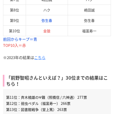
第8位
ハク
嶋田誠
第9位
弥生春
弥生春
第10位
金狼
福富寿一
前回からキープ＝青
TOP10入＝赤
※2023年の結果は
こちら
「前野智昭さんといえば？」30位までの結果はこ
ちら！
第11位：斉木楠雄のΨ難（照橋信 / 六神通） 277票
第12位：弱虫ペダル（福富寿一） 266票
第13位：図書館戦争（堂上篤） 263票