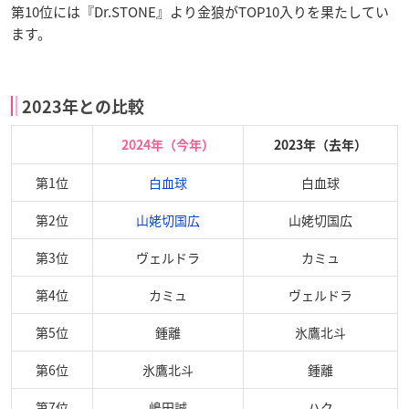
第10位には『Dr.STONE』より金狼がTOP10入りを果たしてい
ます。
2023年との比較
2024年（今年）
2023年（去年）
第1位
白血球
白血球
第2位
山姥切国広
山姥切国広
第3位
ヴェルドラ
カミュ
第4位
カミュ
ヴェルドラ
第5位
鍾離
氷鷹北斗
第6位
氷鷹北斗
鍾離
第7位
嶋田誠
ハク