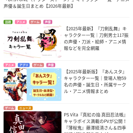
声優＆誕生日まとめ【2026年最新】
話題
アニメ
ゲーム
声優
【2025年最新】『刀剣乱舞』キ
ャラクター一覧｜刀剣男士117振
の声優・刀派・絵師・アニメ情
報などを完全網羅
アニメ
アプリ
ゲーム
声優
【2025年最新版】『あんスタ』
キャラクター一覧｜登場人物59
名の声優・誕生日・所属サーク
ル・アニメ情報まとめ
ゲーム
ニュース
PS Vita『真紅の焔 真田忍法帳』
キャラボイス満載のPVが公開！
『薄桜鬼』藤澤経清さん＆四季