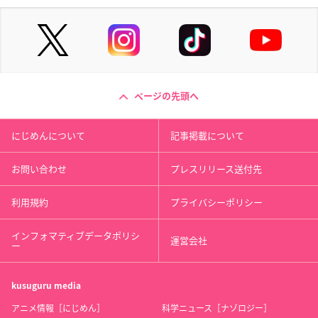
ページの先頭へ
にじめんについて
記事掲載について
お問い合わせ
プレスリリース送付先
利用規約
プライバシーポリシー
インフォマティブデータポリシ
運営会社
ー
kusuguru
media
アニメ情報［にじめん］
科学ニュース［ナゾロジー］