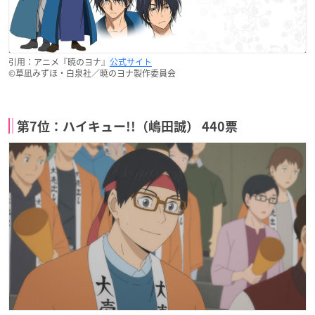
引用：アニメ『暁のヨナ』
公式サイト
©草凪みずほ・白泉社／暁のヨナ製作委員会
第7位：ハイキュー!!（嶋田誠） 440票