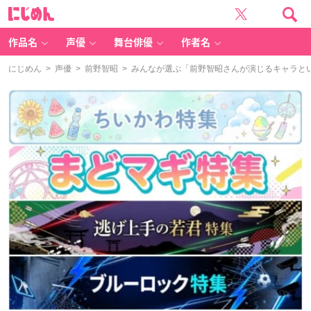
に
じ
め
ん
作品名
声優
舞台俳優
作者名
にじめん
>
声優
>
前野智昭
> みんなが選ぶ「前野智昭さんが演じるキャラといえ