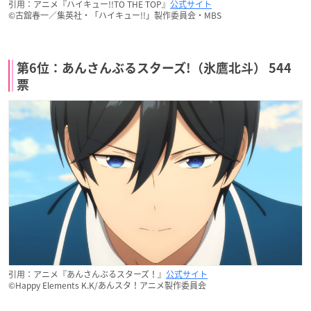
引用：アニメ『ハイキュー!!TO THE TOP』
公式サイト
©古舘春一／集英社・「ハイキュー!!」製作委員会・MBS
第6位：あんさんぶるスターズ!（氷鷹北斗） 544
票
引用：アニメ『あんさんぶるスターズ！』
公式サイト
©Happy Elements K.K/あんスタ！アニメ製作委員会