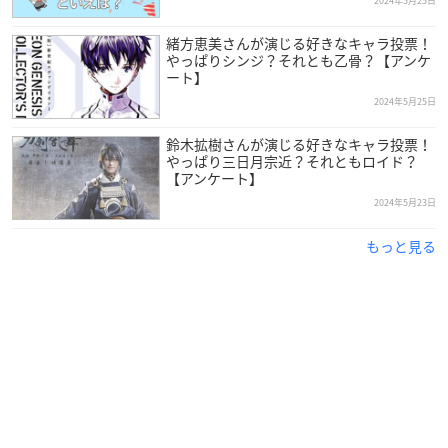
2024年5月25日
緒方恵美さんが演じる好きなキャラ投票！
やっぱりシンジ？それとも乙骨？【アンケ
ート】
2024年5月25日
鈴木拡樹さんが演じる好きなキャラ投票！
やっぱり三日月宗近？それともロイド？
【アンケート】
2024年5月23日
引用：アーツビジョン
公式サイト
もっと見る
前野智昭
さんは茨城県出身で現在アーツビジョンに所属してお
り、今年で42歳を迎えます。
「ドラゴンボール」がきっかけで声優を志し、「ときめきメモ
リアル」をプレイしてから本格的に声優を意識し出したという
前野さん。
専門学校と養成所を経て、2003年より声優活動をスタートさせ