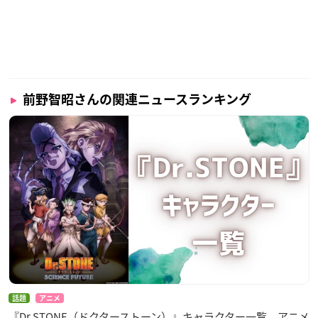
ます。
2008年にTVアニメ「図書館戦争」の堂上篤役に抜擢されて以
降、数々の人気キャラクターを演じている大人気声優さんで
す！
前野智昭さんの関連ニュースランキング
2010年には、
していま
第4回声優アワードで新人男優賞を受賞
す。
話題
アニメ
『Dr.STONE（ドクターストーン）』キャラクター一覧 アニメ