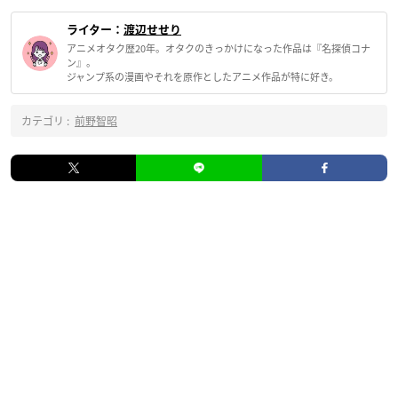
ライター：
渡辺せせり
アニメオタク歴20年。オタクのきっかけになった作品は『名探偵コナ
ン』。
ジャンプ系の漫画やそれを原作としたアニメ作品が特に好き。
カテゴリ :
前野智昭