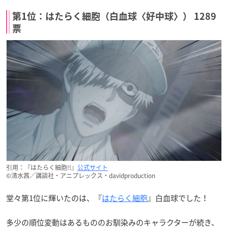
第1位：はたらく細胞（白血球〈好中球〉） 1289
票
引用：『はたらく細胞!!』
公式サイト
©清水茜／講談社・アニプレックス・davidproduction
堂々第1位に輝いたのは、『
はたらく細胞
』白血球でした！
多少の順位変動はあるもののお馴染みのキャラクターが続き、