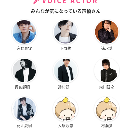
VOICE ACTOR
みんなが気になっている声優さん
宮野真守
下野紘
速水奨
諏訪部順一
鈴村健一
森川智之
花江夏樹
大塚芳忠
村瀬歩