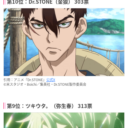
第10位：Dr.STONE（金狼） 303票
引用：アニメ『Dr.STONE』
公式X
©米スタジオ・Boichi／集英社・Dr.STONE製作委員会
第9位：ツキウタ。（弥生春） 313票