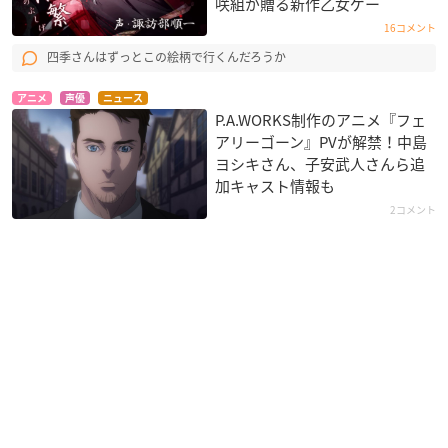
咲組が贈る新作乙女ゲー
16コメント
四季さんはずっとこの絵柄で行くんだろうか
アニメ
声優
ニュース
P.A.WORKS制作のアニメ『フェ
アリーゴーン』PVが解禁！中島
ヨシキさん、子安武人さんら追
加キャスト情報も
2コメント