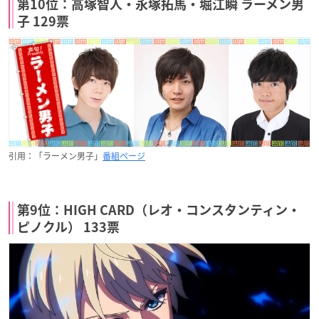
第10位：高塚智人・永塚拓馬・堀江瞬 ラーメン男
子 129票
引用：「ラーメン男子」
番組ページ
第9位：HIGH CARD（レオ・コンスタンティン・
ピノクル） 133票