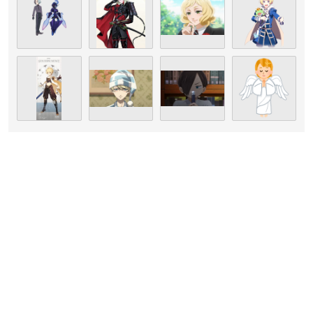
引用：ラクーンドッグ
公式サイト
堀江瞬
さんは大阪府出身で現在ラクーンドッグに所属してお
り、今年で31歳を迎えます。
養成所を経てプロ・フィットに入所し、2015年に声優デビュー
した堀江さん。
2017年に「ナナマル サンバツ」越山識役でテレビアニメ初主
演を果たし、2018年には
第12回声優アワードにて新人男優賞
しました。
を受賞
さらに、2019年にはKiramuneレーベルの音楽ユニット・Spar
Qlewのメンバーとしてメジャーデビューするなど、大活躍中の
若手声優さんです！