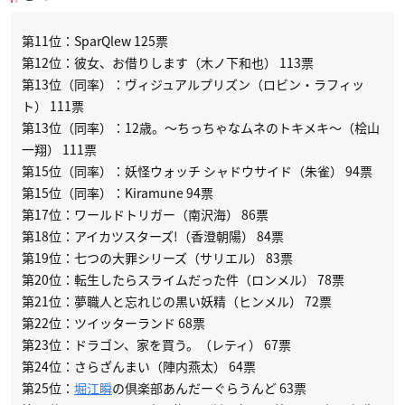
第11位：SparQlew 125票
第12位：彼女、お借りします（木ノ下和也） 113票
第13位（同率）：ヴィジュアルプリズン（ロビン・ラフィッ
ト） 111票
第13位（同率）：12歳。〜ちっちゃなムネのトキメキ〜（桧山
一翔） 111票
第15位（同率）：妖怪ウォッチ シャドウサイド（朱雀） 94票
第15位（同率）：Kiramune 94票
第17位：ワールドトリガー（南沢海） 86票
第18位：アイカツスターズ!（香澄朝陽） 84票
第19位：七つの大罪シリーズ（サリエル） 83票
第20位：転生したらスライムだった件（ロンメル） 78票
第21位：夢職人と忘れじの黒い妖精（ヒンメル） 72票
第22位：ツイッターランド 68票
第23位：ドラゴン、家を買う。（レティ） 67票
第24位：さらざんまい（陣内燕太） 64票
第25位：
堀江瞬
の倶楽部あんだーぐらうんど 63票