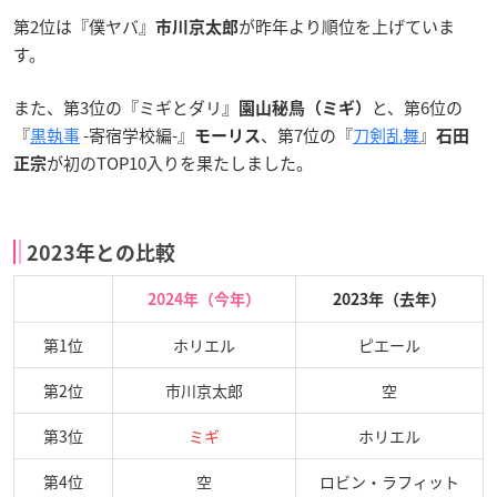
第2位は『僕ヤバ』
が昨年より順位を上げていま
市川京太郎
す。
また、第3位の『ミギとダリ』
と、第6位の
園山秘鳥（ミギ）
『
黒執事
-寄宿学校編-』
、第7位の『
刀剣乱舞
』
モーリス
石田
が初のTOP10入りを果たしました。
正宗
2023年との比較
2024年（今年）
2023年（去年）
第1位
ホリエル
ピエール
第2位
市川京太郎
空
第3位
ミギ
ホリエル
第4位
空
ロビン・ラフィット