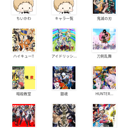
ちいかわ
キャラ一覧
鬼滅の刃
ハイキュー!!
アイドリッシ...
刀剣乱舞
暗殺教室
銀魂
HUNTER...