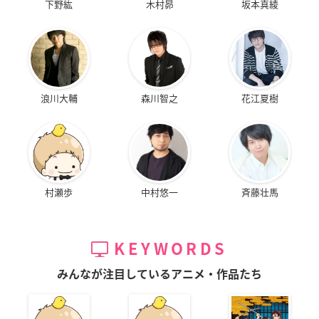
下野紘
木村昴
坂本真綾
浪川大輔
森川智之
花江夏樹
村瀬歩
中村悠一
斉藤壮馬
KEYWORDS
みんなが注目しているアニメ・作品たち