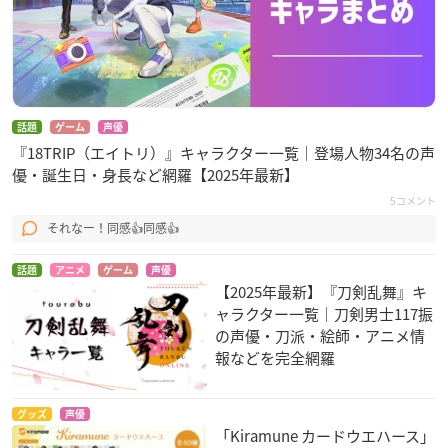
話題
ゲーム
声優
『18TRIP（エイトリ）』キャラクター一覧｜登場人物34名の声
優・誕生日・身長など網羅【2025年最新】
5コメント
それなー！同感👍同感👍
話題
アニメ
ゲーム
声優
【2025年最新】『刀剣乱舞』キ
ャラクター一覧｜刀剣男士117振
の声優・刀派・絵師・アニメ情
報などを完全網羅
グッズ
声優
「Kiramune カードウエハース」