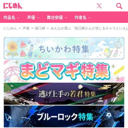
に
じ
め
ん
作品名
声優
舞台俳優
作者名
にじめん
>
声優
>
堀江瞬
> みんなが選ぶ「堀江瞬さんが演じるキャラといえば？