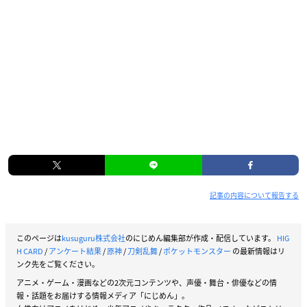
記事の内容について報告する
このページは
kusuguru株式会社
のにじめん編集部が作成・配信しています。
HIG
H CARD
/
アンケート結果
/
原神
/
刀剣乱舞
/
ポケットモンスター
の最新情報はリ
ンク先をご覧ください。
アニメ・ゲーム・漫画などの2次元コンテンツや、声優・舞台・俳優などの情
報・話題をお届けする情報メディア「にじめん」。