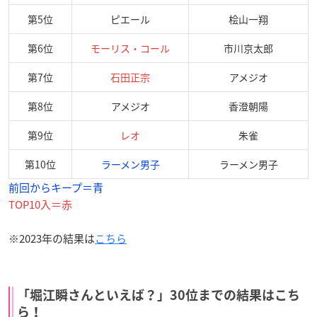
第5位
ピエール
桧山一翔
第6位
モーリス・コール
市川京太郎
第7位
石田正宗
アメジオ
第8位
アメジオ
香澄朝陽
第9位
レオ
朱雀
第10位
ラーメン男子
ラーメン男子
前回からキープ＝青
TOP10入＝赤
※2023年の結果は
こちら
「堀江瞬さんといえば？」30位までの結果はこち
ら！