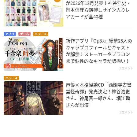
が2026年12月発売！神谷浩史・
岡本信彦ら箔押しサイン入りレ
アカードが全40種
アプリ
ゲーム
ニュース
新作アプリ『Op8♪』総勢25人の
キャラプロフィールとキャスト
が解禁！ストーカーやブラコン
まで個性的なキャラが勢揃い！
2コメント
ニュース
声優×本格怪談CD「西園寺古書
堂怪奇譚」発売決定！神谷浩史
さん、神尾晋一郎さん、堀江瞬
さんが出演
1コメント