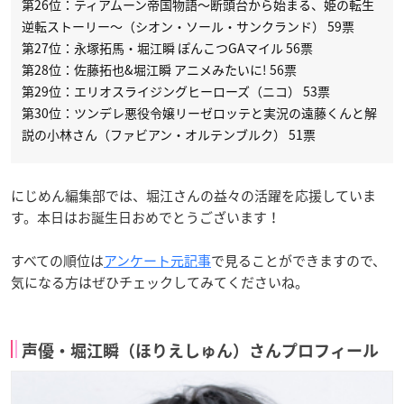
第26位：ティアムーン帝国物語〜断頭台から始まる、姫の転生
逆転ストーリー〜（シオン・ソール・サンクランド） 59票
第27位：永塚拓馬・堀江瞬 ぽんこつGAマイル 56票
第28位：佐藤拓也&堀江瞬 アニメみたいに! 56票
第29位：エリオスライジングヒーローズ（ニコ） 53票
第30位：ツンデレ悪役令嬢リーゼロッテと実況の遠藤くんと解
説の小林さん（ファビアン・オルテンブルク） 51票
にじめん編集部では、堀江さんの益々の活躍を応援していま
す。本日はお誕生日おめでとうございます！
すべての順位は
アンケート元記事
で見ることができますので、
気になる方はぜひチェックしてみてくださいね。
声優・堀江瞬（ほりえしゅん）さんプロフィール