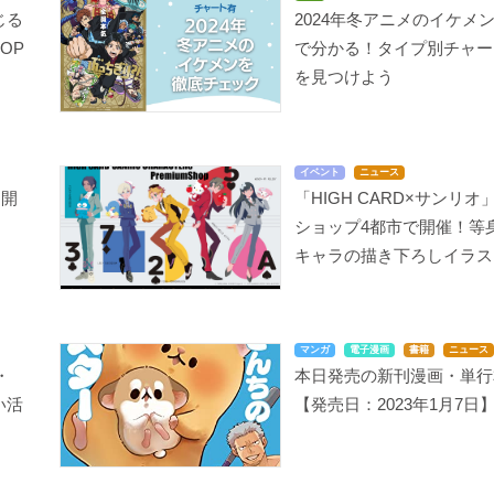
じる
2024年冬アニメのイケメ
OP
で分かる！タイプ別チャー
を見つけよう
イベント
ニュース
送開
「HIGH CARD×サンリオ
ショップ4都市で開催！等
キャラの描き下ろしイラス
マンガ
電子漫画
書籍
ニュース
・
本日発売の新刊漫画・単行
い活
【発売日：2023年1月7日