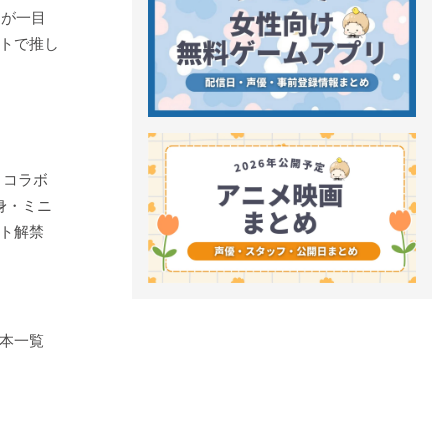
ンが一目
トで推し
」コラボ
身・ミニ
ト解禁
本一覧
】