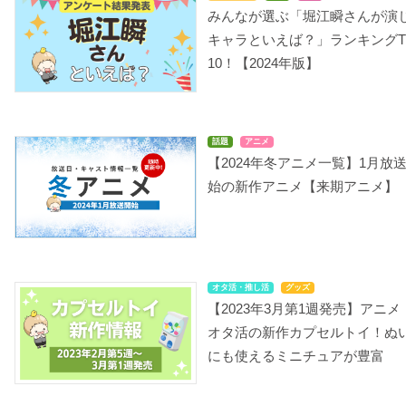
みんなが選ぶ「堀江瞬さんが演
キャラといえば？」ランキングT
10！【2024年版】
話題
アニメ
【2024年冬アニメ一覧】1月放
始の新作アニメ【来期アニメ】
オタ活・推し活
グッズ
【2023年3月第1週発売】アニメ
オタ活の新作カプセルトイ！ぬ
にも使えるミニチュアが豊富