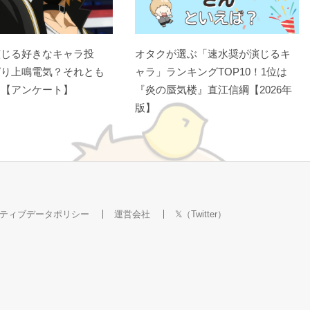
演じる好きなキャラ投
オタクが選ぶ「速水奨が演じるキ
ぱり上鳴電気？それとも
ャラ」ランキングTOP10！1位は
？【アンケート】
『炎の蜃気楼』直江信綱【2026年
版】
ティブデータポリシー
運営会社
𝕏（Twitter）