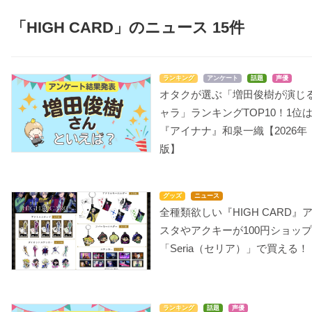
「HIGH CARD」のニュース 15件
ランキング
アンケート
話題
声優
オタクが選ぶ「増田俊樹が演じ
ャラ」ランキングTOP10！1位
『アイナナ』和泉一織【2026年
版】
グッズ
ニュース
全種類欲しい『HIGH CARD』
スタやアクキーが100円ショップ
「Seria（セリア）」で買える！
ランキング
話題
声優