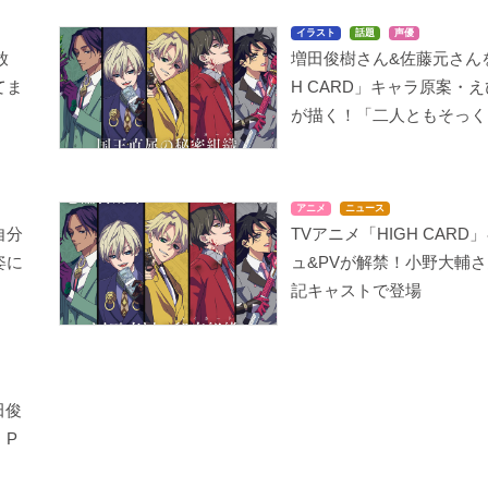
イラスト
話題
声優
放
増田俊樹さん&佐藤元さんを
てま
H CARD」キャラ原案・
が描く！「二人ともそっく
アニメ
ニュース
自分
TVアニメ「HIGH CARD
姿に
ュ&PVが解禁！小野大輔
記キャストで登場
田俊
・P