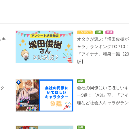
ランキング
話題
声優
るキ
オタクが選ぶ「増田俊樹が
は
ャラ」ランキングTOP10
『アイナナ』和泉一織【20
版】
話題
アク
会社の同僚にいてほしいキ
ー9選！『A3!』至、『ア
理など社会人キャラがラン
話題