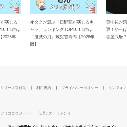
明が演じる
オタクが選ぶ「日野聡が演じるキ
畠中祐が
10！1位は
ャラ」ランキングTOP10！1位は
票！やっ
【2026年
『鬼滅の刃』煉󠄁獄杏寿郎【2026年
喜屋武暦
版】
スリリース送付先
利用規約
プライバシーポリシー
インフォマ
ケア［ココロジー］
心理テスト［シンリ］