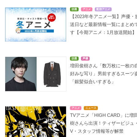
話題
アニメ
配信アニメ
【2023年冬アニメ一覧】声優・
送日など最新情報一覧にまとめ
す【今期アニメ：1月放送開始】
話題
声優
増田俊樹さん「数万枚に一枚の
好みな写り」男前すぎるスーツ
「銀髪似合いすぎる」
アニメ
ニュース
TVアニメ「HIGH CARD」に増
樹さんら出演！ティザービジュ
V・スタッフ情報等が解禁