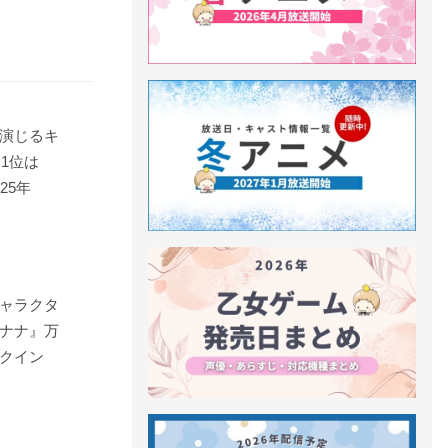
演じるキ
！1位は
25年
ャラクタ
イナナ』万
クイン