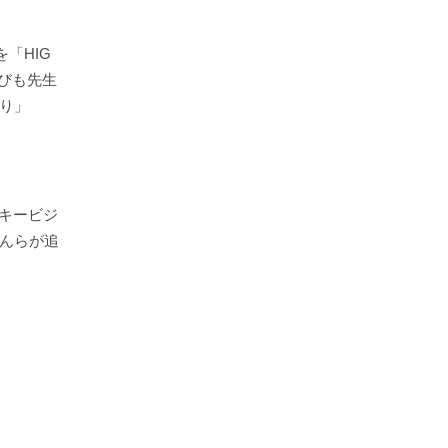
「HIG
えびも先生
り」
」キービジ
さんらが追