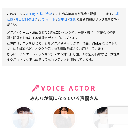
このページは
kusuguru株式会社
のにじめん編集部が作成・配信しています。
堀
江瞬
/
今日は何の日？
/
アンケート
/
誕生日
/
話題
の最新情報はリンク先をご覧く
ださい。
アニメ・ゲーム・漫画などの2次元コンテンツや、声優・舞台・俳優などの情
報・話題をお届けする情報メディア「にじめん」。
女性向けアニメをはじめ、少年アニメやキャラクター作品、VTuberなどストリー
マーにも幅を広げ、オタクが気になる情報を幅広くお届けしています。
さらに、アンケート・ランキング・オタ活（推し活）お役立ち情報など、女性オ
タクがワクワク楽しめるようなコンテンツも発信しています。
VOICE ACTOR
みんなが気になっている声優さん