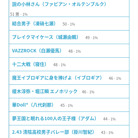
説の小林さん（ファビアン・オルテンブルク）
51
票
1%
50
結合男子（凍硝七瀬）
1%
49
ブレイクマイケース（城瀬由鶴）
1%
48
VAZZROCK（白瀬優馬）
1%
48
十二大戦（寝住）
1%
46
魔王イブロギアに身を捧げよ（イブロギア）
1%
46
榎木淳弥・堀江瞬 エノホリック
1%
45
華Doll*（八代刹那）
1%
44
夢王国と眠れる100人の王子様（アダム）
1%
43
2.43 清陰高校男子バレー部（掛川智紀）
1%