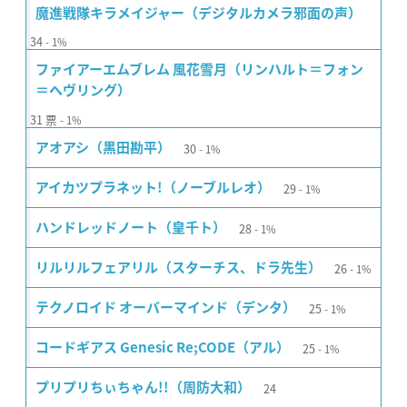
魔進戦隊キラメイジャー（デジタルカメラ邪面の声）
34
1%
ファイアーエムブレム 風花雪月（リンハルト＝フォン
＝ヘヴリング）
31
票
1%
30
アオアシ（黒田勘平）
1%
29
アイカツプラネット!（ノーブルレオ）
1%
28
ハンドレッドノート（皇千ト）
1%
26
リルリルフェアリル（スターチス、ドラ先生）
1%
25
テクノロイド オーバーマインド（デンタ）
1%
25
コードギアス Genesic Re;CODE（アル）
1%
24
プリプリちぃちゃん!!（周防大和）