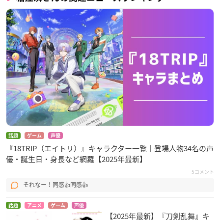
話題
ゲーム
声優
『18TRIP（エイトリ）』キャラクター一覧｜登場人物34名の声
優・誕生日・身長など網羅【2025年最新】
5コメント
それなー！同感👍同感👍
話題
アニメ
ゲーム
声優
【2025年最新】『刀剣乱舞』キ