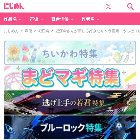
に
じ
め
ん
作品名
声優
舞台俳優
作者名
にじめん
>
声優
>
堀江瞬
> 堀江瞬さんが演じる好きなキャラ投票！やっぱり