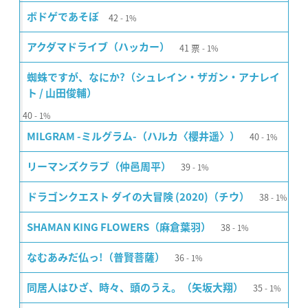
42
ボドゲであそぼ
1%
41
票
アクダマドライブ（ハッカー）
1%
蜘蛛ですが、なにか?（シュレイン・ザガン・アナレイ
ト / 山田俊輔）
40
1%
40
MILGRAM -ミルグラム-（ハルカ〈櫻井遥〉）
1%
39
リーマンズクラブ（仲邑周平）
1%
38
ドラゴンクエスト ダイの大冒険 (2020)（チウ）
1%
38
SHAMAN KING FLOWERS（麻倉葉羽）
1%
36
なむあみだ仏っ!（普賢菩薩）
1%
35
同居人はひざ、時々、頭のうえ。（矢坂大翔）
1%