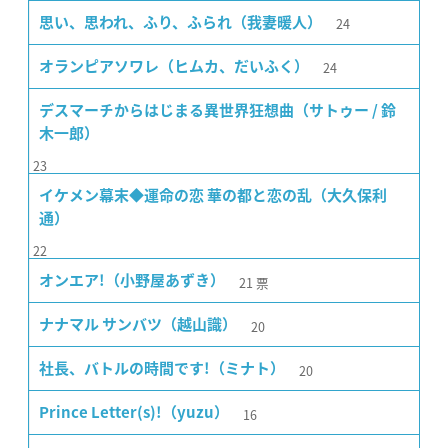
24
思い、思われ、ふり、ふられ（我妻暖人）
24
オランピアソワレ（ヒムカ、だいふく）
デスマーチからはじまる異世界狂想曲（サトゥー / 鈴
木一郎）
23
イケメン幕末◆運命の恋 華の都と恋の乱（大久保利
通）
22
21
票
オンエア!（小野屋あずき）
20
ナナマル サンバツ（越山識）
20
社長、バトルの時間です!（ミナト）
16
Prince Letter(s)!（yuzu）