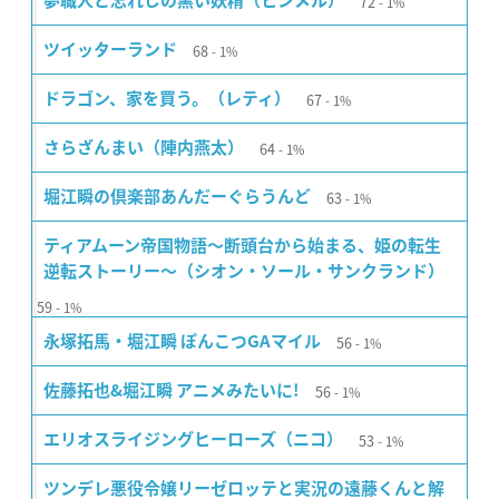
72
夢職人と忘れじの黒い妖精（ヒンメル）
1%
68
ツイッターランド
1%
67
ドラゴン、家を買う。（レティ）
1%
64
さらざんまい（陣内燕太）
1%
63
堀江瞬の倶楽部あんだーぐらうんど
1%
ティアムーン帝国物語〜断頭台から始まる、姫の転生
逆転ストーリー〜（シオン・ソール・サンクランド）
59
1%
56
永塚拓馬・堀江瞬 ぽんこつGAマイル
1%
56
佐藤拓也&堀江瞬 アニメみたいに!
1%
53
エリオスライジングヒーローズ（ニコ）
1%
ツンデレ悪役令嬢リーゼロッテと実況の遠藤くんと解