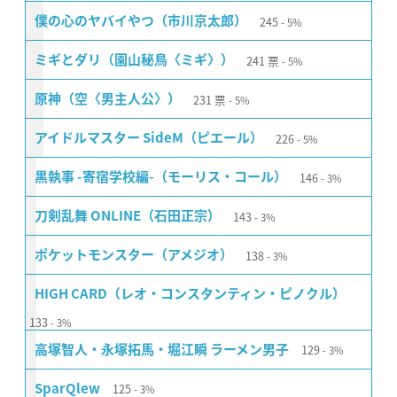
245
僕の心のヤバイやつ（市川京太郎）
5%
241
票
ミギとダリ（園山秘鳥〈ミギ〉）
5%
231
票
原神（空〈男主人公〉）
5%
226
アイドルマスター SideM（ピエール）
5%
146
黒執事 -寄宿学校編-（モーリス・コール）
3%
143
刀剣乱舞 ONLINE（石田正宗）
3%
138
ポケットモンスター（アメジオ）
3%
HIGH CARD（レオ・コンスタンティン・ピノクル）
133
3%
129
高塚智人・永塚拓馬・堀江瞬 ラーメン男子
3%
125
SparQlew
3%