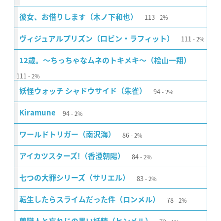
113
彼女、お借りします（木ノ下和也）
2%
111
ヴィジュアルプリズン（ロビン・ラフィット）
2%
12歳。〜ちっちゃなムネのトキメキ〜（桧山一翔）
111
2%
94
妖怪ウォッチ シャドウサイド（朱雀）
2%
94
Kiramune
2%
86
ワールドトリガー（南沢海）
2%
84
アイカツスターズ!（香澄朝陽）
2%
83
七つの大罪シリーズ（サリエル）
2%
78
転生したらスライムだった件（ロンメル）
2%