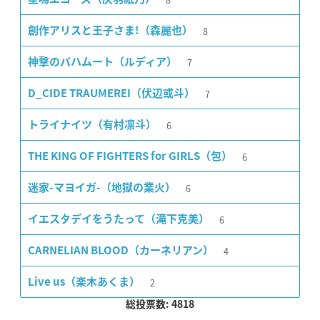
8
創作アリスと王子さま!（森麗也）
7
神撃のバハムート（ルディア）
7
D_CIDE TRAUMEREI（伏辺或斗）
6
トライナイツ（有村凛斗）
6
THE KING OF FIGHTERS for GIRLS（包）
6
迷家-マヨイガ-（地獄の業火）
6
イエスタデイをうたって（滝下克美）
4
CARNELIAN BLOOD（カーネリアン）
2
Live us（楽木あくま）
総投票数: 4818