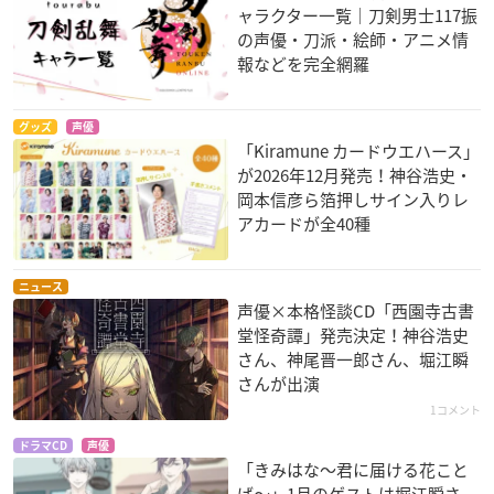
ャラクター一覧｜刀剣男士117振
の声優・刀派・絵師・アニメ情
報などを完全網羅
グッズ
声優
「Kiramune カードウエハース」
が2026年12月発売！神谷浩史・
岡本信彦ら箔押しサイン入りレ
アカードが全40種
ニュース
声優×本格怪談CD「西園寺古書
堂怪奇譚」発売決定！神谷浩史
さん、神尾晋一郎さん、堀江瞬
さんが出演
1コメント
ドラマCD
声優
「きみはな～君に届ける花こと
ば～」1月のゲストは堀江瞬さ