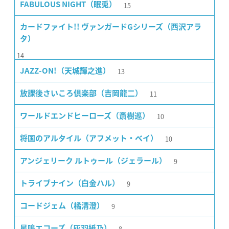
15
FABULOUS NIGHT（眠兎）
カードファイト!! ヴァンガードGシリーズ（西沢アラ
タ）
14
13
JAZZ-ON!（天城輝之進）
11
放課後さいころ倶楽部（吉岡龍二）
10
ワールドエンドヒーローズ（斎樹巡）
10
将国のアルタイル（アフメット・ベイ）
9
アンジェリーク ルトゥール（ジェラール）
9
トライブナイン（白金ハル）
9
コードジェム（橘清澄）
8
星鳴エコーズ（灰羽紙乃）