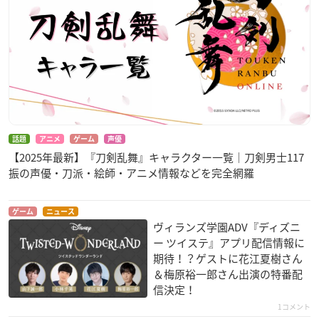
話題
アニメ
ゲーム
声優
【2025年最新】『刀剣乱舞』キャラクター一覧｜刀剣男士117
振の声優・刀派・絵師・アニメ情報などを完全網羅
ゲーム
ニュース
ヴィランズ学園ADV『ディズニ
ー ツイステ』アプリ配信情報に
期待！？ゲストに花江夏樹さん
＆梅原裕一郎さん出演の特番配
信決定！
1コメント