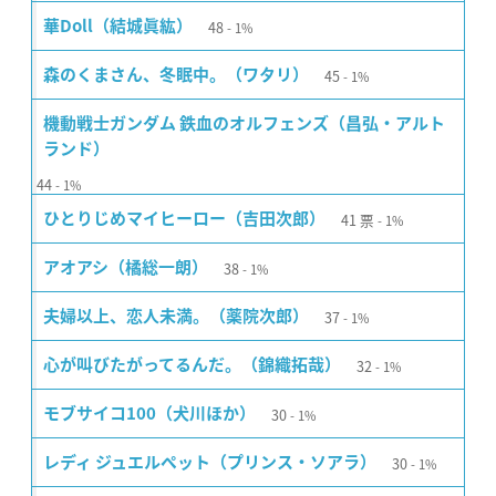
48
華Doll（結城眞紘）
1%
45
森のくまさん、冬眠中。（ワタリ）
1%
機動戦士ガンダム 鉄血のオルフェンズ（昌弘・アルト
ランド）
44
1%
41
票
ひとりじめマイヒーロー（吉田次郎）
1%
38
アオアシ（橘総一朗）
1%
37
夫婦以上、恋人未満。（薬院次郎）
1%
32
心が叫びたがってるんだ。（錦織拓哉）
1%
30
モブサイコ100（犬川ほか）
1%
30
レディ ジュエルペット（プリンス・ソアラ）
1%