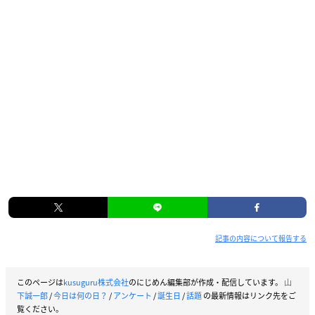
記事の内容について報告する
このページは
kusuguru株式会社
のにじめん編集部が作成・配信しています。
山
下誠一郎
/
今日は何の日？
/
アンケート
/
誕生日
/
話題
の最新情報はリンク先をご
覧ください。