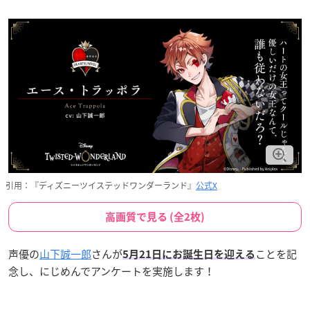
引用：『ディズニーツイステッドワンダーランド』
公式X
高画質で見る (全2枚)
声優の
山下誠一郎
さんが
ことを記
5月21日にお誕生日を迎える
念し、にじめんでアンケートを実施します！