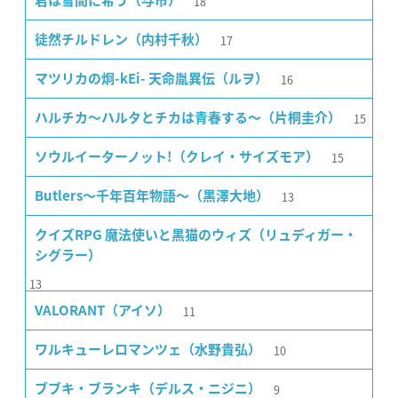
18
君は雪間に希う（与市）
17
徒然チルドレン（内村千秋）
16
マツリカの炯-kEi- 天命胤異伝（ルヲ）
15
ハルチカ〜ハルタとチカは青春する〜（片桐圭介）
15
ソウルイーターノット!（クレイ・サイズモア）
13
Butlers〜千年百年物語〜（黒澤大地）
クイズRPG 魔法使いと黒猫のウィズ（リュディガー・
シグラー）
13
11
VALORANT（アイソ）
10
ワルキューレロマンツェ（水野貴弘）
9
ブブキ・ブランキ（デルス・ニジニ）