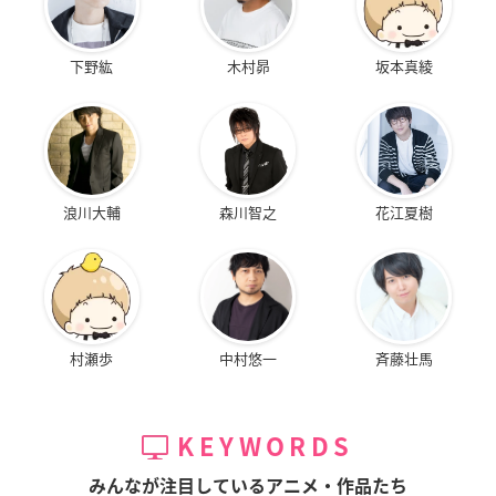
下野紘
木村昴
坂本真綾
浪川大輔
森川智之
花江夏樹
村瀬歩
中村悠一
斉藤壮馬
KEYWORDS
みんなが注目しているアニメ・作品たち