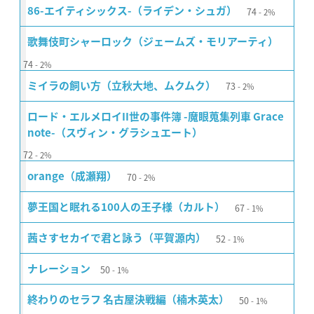
74
86-エイティシックス-（ライデン・シュガ）
2%
歌舞伎町シャーロック（ジェームズ・モリアーティ）
74
2%
73
ミイラの飼い方（立秋大地、ムクムク）
2%
ロード・エルメロイII世の事件簿 -魔眼蒐集列車 Grace
note-（スヴィン・グラシュエート）
72
2%
70
orange（成瀬翔）
2%
67
夢王国と眠れる100人の王子様（カルト）
1%
52
茜さすセカイで君と詠う（平賀源内）
1%
50
ナレーション
1%
50
終わりのセラフ 名古屋決戦編（楠木英太）
1%