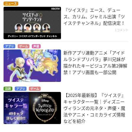
ニュース
『ツイステ』エース、デュー
ス、カリム、ジャミル出演「ツ
イステチャンネル」配信決定！
1コメント
アプリ
ゲーム
声優
新作アプリ連動アニメ「アイド
ルランドプリパラ」夢川兄妹が
描かれたキービジュアル第2弾解
禁！アプリ画面も一部公開
話題
アプリ
ゲーム
【2025年最新版】『ツイステ』
キャラクター一覧｜ディズニー
ヴィランズの元ネタ・声優・魔
法やアニメ・コミカライズ情報
などを紹介