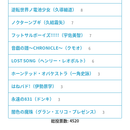
8
逆転世界ノ電池少女（久導細道）
7
ノクターンブギ（久結霧矢）
7
フットサルボーイズ!!!!!（宇佐美智）
6
音戯の譜〜CHRONICLE〜（クモオ）
6
LOST SONG（ヘンリー・レオボルト）
3
ホーンテッド・オバケストラ（一角史詠）
3
はねバド!（伊勢原学）
3
永遠の831（ドンキ）
3
闇色の魔珠（グラン・エリコ・プレゼンス）
総投票数: 4520