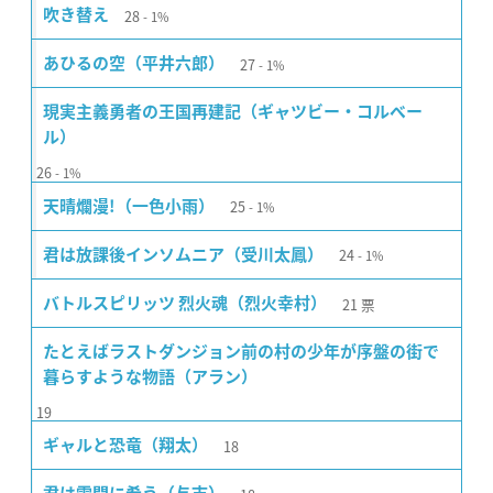
28
吹き替え
1%
27
あひるの空（平井六郎）
1%
現実主義勇者の王国再建記（ギャツビー・コルベー
ル）
26
1%
25
天晴爛漫!（一色小雨）
1%
24
君は放課後インソムニア（受川太鳳）
1%
21
票
バトルスピリッツ 烈火魂（烈火幸村）
たとえばラストダンジョン前の村の少年が序盤の街で
暮らすような物語（アラン）
19
18
ギャルと恐竜（翔太）