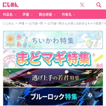
に
じ
め
ん
作品名
声優
舞台俳優
作者名
にじめん
>
声優
>
山下誠一郎
> 山下誠一郎さんが演じる好きなキャラ投票！