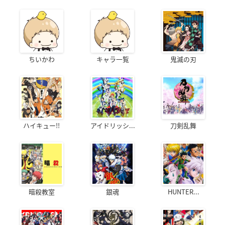
ちいかわ
キャラ一覧
鬼滅の刃
ハイキュー!!
アイドリッシ...
刀剣乱舞
暗殺教室
銀魂
HUNTER...