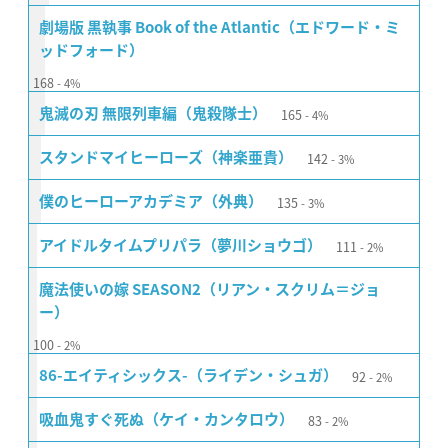
劇場版 黒執事 Book of the Atlantic（エドワード・ミ
ッドフォード）
168
4%
165
鬼滅の刃 無限列車編（鬼殺隊士）
4%
142
スタンドマイヒーローズ（神楽亜貴）
3%
135
僕のヒーローアカデミア（外典）
3%
111
アイドルタイムプリパラ（夢川ショウゴ）
2%
魔法使いの嫁 SEASON2（リアン・スクリム＝ジョ
ー）
100
2%
92
86-エイティシックス-（ライデン・シュガ）
2%
83
吸血鬼すぐ死ぬ（ケイ・カンタロウ）
2%