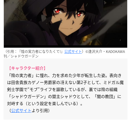
（引用：『陰の実力者になりたくて!』
公式サイト
）©逢沢大介・KADOKAWA
刊／シャドウガーデン
【キャラクター紹介】
「陰の実力者」に憧れ、力を求めた少年が転生した姿。表向き
は田舎貴族カゲノー男爵家の冴えない第2子として、ミドガル魔
剣士学園で“モブ”ライフを謳歌しているが、裏では陰の組織
「シャドウガーデン」の盟主シャドウとして、「闇の教団」に
対峙する（という設定を楽しんでいる）。
（
公式サイト
より引用）