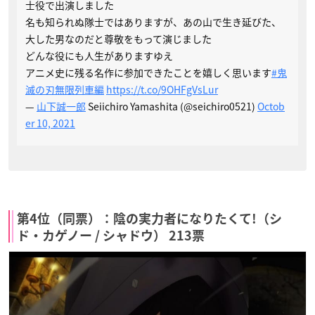
士役で出演しました
名も知られぬ隊士ではありますが、あの山で生き延びた、
大した男なのだと尊敬をもって演じました
どんな役にも人生がありますゆえ
アニメ史に残る名作に参加できたことを嬉しく思います
#鬼
滅の刃無限列車編
https://t.co/9OHFgVsLur
—
山下誠一郎
Seiichiro Yamashita (@seichiro0521)
Octob
er 10, 2021
第4位（同票）：陰の実力者になりたくて!（シ
ド・カゲノー / シャドウ） 213票