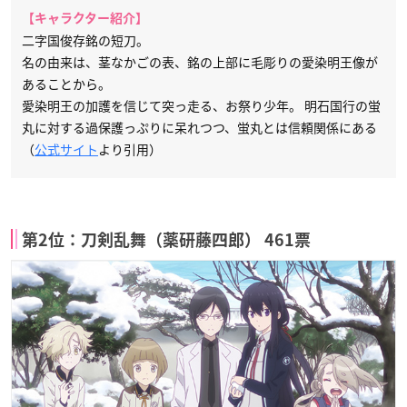
【キャラクター紹介】
二字国俊存銘の短刀。
名の由来は、茎なかごの表、銘の上部に毛彫りの愛染明王像が
あることから。
愛染明王の加護を信じて突っ走る、お祭り少年。 明石国行の蛍
丸に対する過保護っぷりに呆れつつ、蛍丸とは信頼関係にある
（
公式サイト
より引用）
第2位：刀剣乱舞（薬研藤四郎） 461票