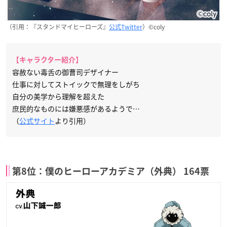
（引用：『スタンドマイヒーローズ』
公式Twitter
）©coly
【キャラクター紹介】
容赦ない毒舌の御曹司デザイナー
仕事に対してストイックで無理をしがち
自分の美学から理解を超えた
庶民的なものには嫌悪感があるようで…
（
公式サイト
より引用）
第8位：僕のヒーローアカデミア（外典） 164票