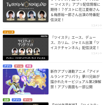
ー ツイステ』アプリ配信情報に
期待！？ゲストに花江夏樹さん
＆梅原裕一郎さん出演の特番配
信決定！
1コメント
ニュース
『ツイステ』エース、デュー
ス、カリム、ジャミル出演「ツ
イステチャンネル」配信決定！
1コメント
アプリ
ゲーム
声優
新作アプリ連動アニメ「アイド
ルランドプリパラ」夢川兄妹が
描かれたキービジュアル第2弾解
禁！アプリ画面も一部公開
話題
アプリ
ゲーム
【2025年最新版】『ツイステ』