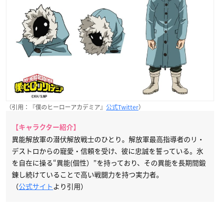
（引用：『僕のヒーローアカデミア』
公式Twitter
）
【キャラクター紹介】
異能解放軍の潜伏解放戦士のひとり。解放軍最高指導者のリ・
デストロからの寵愛・信頼を受け、彼に忠誠を誓っている。氷
を自在に操る“異能(個性）”を持っており、その異能を長期間鍛
錬し続けていることで高い戦闘力を持つ実力者。
（
公式サイト
より引用）