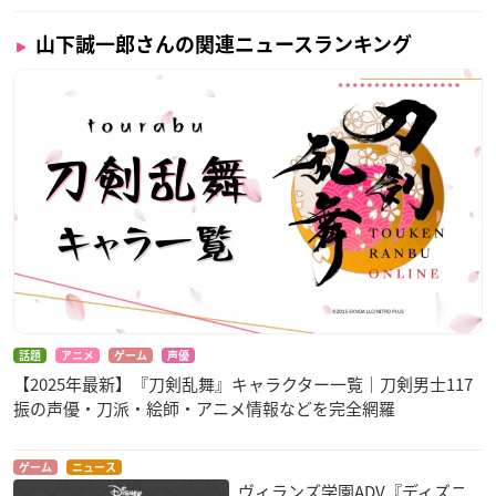
山下誠一郎さんの関連ニュースランキング
（引用：「大沢事務所」
公式サイト
）
山下誠一郎
さんは広島県出身で現在大沢事務所に所属してお
り、今年で31歳を迎えます。
高校を卒業後、専門学校在学中の2012年に声優デビューした山
下さん。
2013年に現在所属している大沢事務所にオーディションで合格
し、同年にはTVアニメ「ワルキューレ ロマンツェ」で早くも
主役デビューを果たした実力派声優さんです。
話題
アニメ
ゲーム
声優
【2025年最新】『刀剣乱舞』キャラクター一覧｜刀剣男士117
以降も「orange」成瀬翔役や「
ディズニー ツイステッドワン
振の声優・刀派・絵師・アニメ情報などを完全網羅
ダーランド
」エース・トラッポラ役など数々の話題作に出演し
ており、今後の活躍にも注目です！
ゲーム
ニュース
ヴィランズ学園ADV『ディズニ