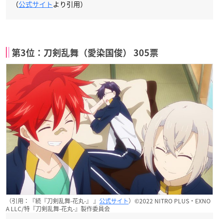
（
公式サイト
より引用）
第3位：刀剣乱舞（愛染国俊） 305票
（引用：『続『刀剣乱舞-花丸-』 』
公式サイト
）©2022 NITRO PLUS・EXNO
A LLC/特『刀剣乱舞-花丸-』製作委員会