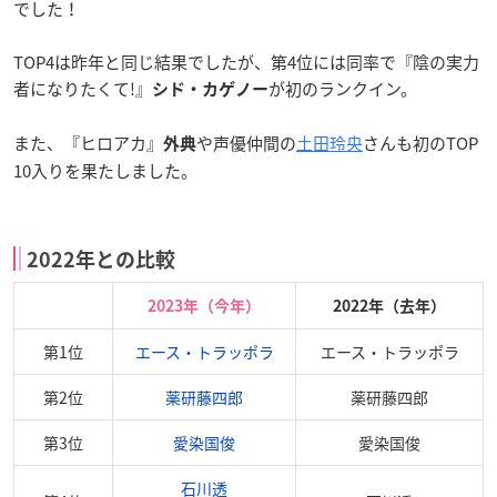
でした！
TOP4は昨年と同じ結果でしたが、第4位には同率で『陰の実力
者になりたくて!』
が初のランクイン。
シド・カゲノー
また、『ヒロアカ』
や声優仲間の
土田玲央
さんも初のTOP
外典
10入りを果たしました。
2022年との比較
2023年（今年）
2022年（去年）
第1位
エース・トラッポラ
エース・トラッポラ
第2位
薬研藤四郎
薬研藤四郎
第3位
愛染国俊
愛染国俊
石川透