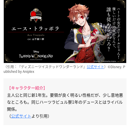
（引用：『ディズニーツイステッドワンダーランド』
公式サイト
）©Disney. P
ublished by Aniplex
【キャラクター紹介】
主人公と同じ新1年生。要領が良く明るい性格だが、少し意地悪
なところも。同じハーツラビュル寮1年のデュースとはライバル
関係。
（
公式サイト
より引用）