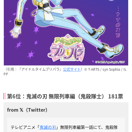
（引用：『アイドルタイムプリパラ』
公式サイト
）© T-ARTS / syn Sophia / IL
PP
第6位：鬼滅の刃 無限列車編（鬼殺隊士） 181票
テレビアニメ「
鬼滅の刃
」無限列車編第一話にて、鬼殺隊