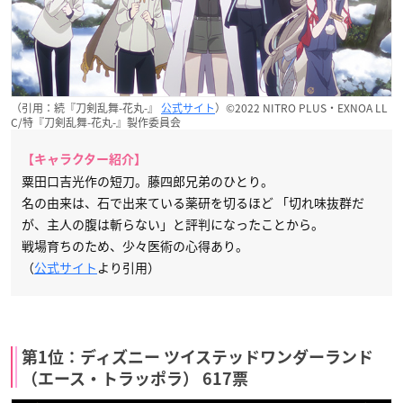
（引用：続『刀剣乱舞-花丸-』
公式サイト
）©2022 NITRO PLUS・EXNOA LL
C/特『刀剣乱舞-花丸-』製作委員会
【キャラクター紹介】
粟田口吉光作の短刀。藤四郎兄弟のひとり。
名の由来は、石で出来ている薬研を切るほど 「切れ味抜群だ
が、主人の腹は斬らない」と評判になったことから。
戦場育ちのため、少々医術の心得あり。
（
公式サイト
より引用）
第1位：ディズニー ツイステッドワンダーランド
（エース・トラッポラ） 617票