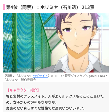
第4位（同票）：ホリミヤ（石川透） 213票
（引用：『ホリミヤ』
公式サイト
）©HERO・萩原ダイスケ／SQUARE ENIX・
「ホリミヤ」製作委員会
【キャラクター紹介】
堀と宮村のクラスメイト。人がよくルックスもそこそこ良いた
め、女子からの評判もなかなか。
裏表のない真っすぐな性格で友達思いのいいヤツ。