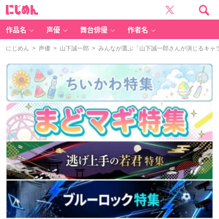
に
じ
め
ん
作品名
声優
舞台俳優
作者名
にじめん
>
声優
>
山下誠一郎
> みんなが選ぶ「山下誠一郎さんが演じるキャラと