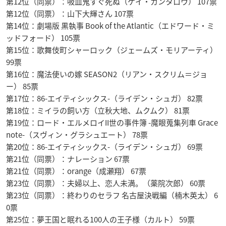
第12位（同票）：吸血鬼すぐ死ぬ（ケイ・カンタロウ） 107票
第12位（同票）：山下大輝さん 107票
第14位：劇場版 黒執事 Book of the Atlantic（エドワード・ミ
ッドフォード） 105票
第15位：歌舞伎町シャーロック（ジェームズ・モリアーティ）
99票
第16位：魔法使いの嫁 SEASON2（リアン・スクリム＝ジョ
ー） 85票
第17位：86-エイティシックス-（ライデン・シュガ） 82票
第18位：ミイラの飼い方（立秋大地、ムクムク） 81票
第19位：ロード・エルメロイII世の事件簿 -魔眼蒐集列車 Grace
note-（スヴィン・グラシュエート） 78票
第20位：86-エイティシックス-（ライデン・シュガ） 69票
第21位（同票）：ナレーション 67票
第21位（同票）：orange（成瀬翔） 67票
第23位（同票）：夫婦以上、恋人未満。（薬院次郎） 60票
第23位（同票）：終わりのセラフ 名古屋決戦編（楠木英太） 6
0票
第25位：夢王国と眠れる100人の王子様（カルト） 59票