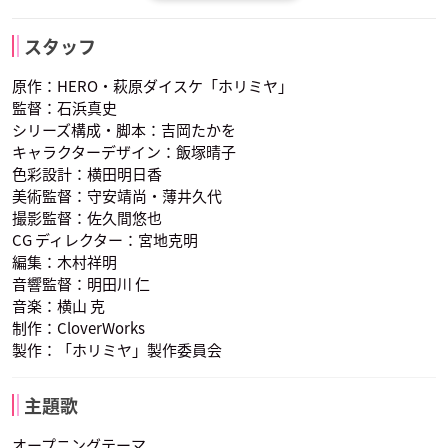
福山潤
八代拓
千葉翔也
吉川由紀
仙石 翔
綾崎レミ
柳 明音
進 藤晃一
谷原マキオ
スタッフ
声優：小坂井祐莉絵
声優：岡本信彦
声優：M・A・O
原作：HERO・萩原ダイスケ「ホリミヤ」
監督：石浜真史
シリーズ構成・脚本：吉岡たかを
キャラクターデザイン：飯塚晴子
色彩設計：横田明日香
美術監督：守安靖尚・薄井久代
撮影監督：佐久間悠也
金元寿子
小野大輔
茅野愛衣
河野 桜
井浦 秀
沢田ほのか
CG ディレクター：宮地克明
井浦基子
堀 京介
堀 百合子
声優：近藤玲奈
声優：山下大輝
声優：麻倉もも
編集：木村祥明
音響監督：明田川 仁
音楽：横山 克
制作：CloverWorks
製作：「ホリミヤ」製作委員会
主題歌
寺崎裕香
柳 明音
進 藤晃一
谷原マキオ
堀 創太
声優：福山潤
声優：八代拓
声優：千葉翔也
オープニングテーマ