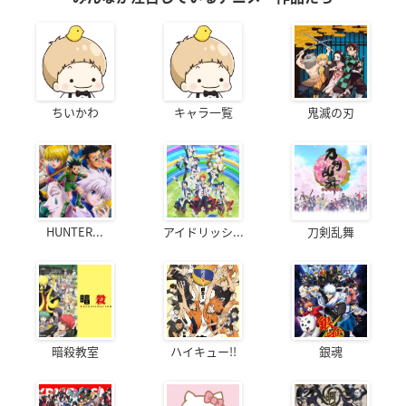
ちいかわ
キャラ一覧
鬼滅の刃
HUNTER...
アイドリッシ...
刀剣乱舞
暗殺教室
ハイキュー!!
銀魂