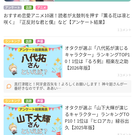
アンケート
話題
アニメ
おすすめ恋愛アニメ10選！読者が太鼓判を押す『薫る花は凛と
咲く』『正反対な君と僕』など【アンケート結果】
1コメント
ランキング
話題
声優
オタクが選ぶ「八代拓が演じる
キャラクター」ランキングTOP1
0！1位は『るろ剣』相楽左之助
【2026年版】
3コメント
真打津軽と！阿牙倉百矢を！よろしくお願いします！ 神々廻さんが一
番好きなのですが、ああい…
ランキング
話題
声優
オタクが選ぶ「山下大輝が演じ
るキャラクター」ランキングTO
P10！1位は『ヒロアカ』緑谷出
久【2025年版】
8コメント