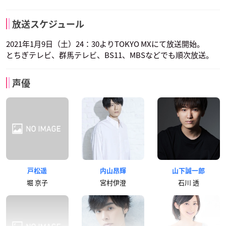
放送スケジュール
2021年1月9日（土）24：30よりTOKYO MXにて放送開始。
とちぎテレビ、群馬テレビ、BS11、MBSなどでも順次放送。
声優
戸松遥
内山昂輝
山下誠一郎
堀 京子
宮村伊澄
石川 透