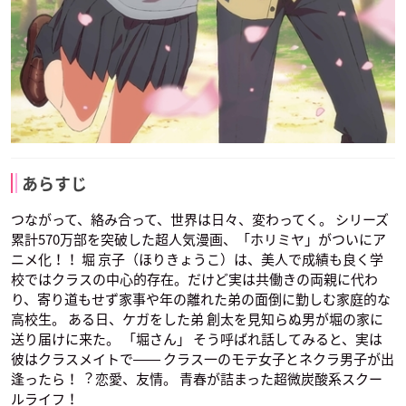
あらすじ
つながって、絡み合って、世界は日々、変わってく。 シリーズ
累計570万部を突破した超人気漫画、「ホリミヤ」がついにア
ニメ化！！ 堀 京子（ほりきょうこ）は、美人で成績も良く学
校ではクラスの中心的存在。だけど実は共働きの両親に代わ
り、寄り道もせず家事や年の離れた弟の面倒に勤しむ家庭的な
高校生。 ある日、ケガをした弟 創太を見知らぬ男が堀の家に
送り届けに来た。 「堀さん」 そう呼ばれ話してみると、実は
彼はクラスメイトで―― クラス一のモテ女子とネクラ男子が出
逢ったら！︖ 恋愛、友情。 青春が詰まった超微炭酸系スクー
ルライフ！