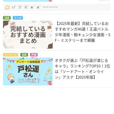
い゛う゛ら゛ぁ゛ぁ゛ーーーーー
話題
マンガ
【2025年最新】完結しているお
すすめマンガ46選！王道バトル
少年漫画・胸キュン少女漫画・S
F・ミステリーまで網羅
ランキング
話題
声優
オタクが選ぶ「戸松遥が演じる
キャラ」ランキングTOP10！1位
は『ソードアート・オンライ
ン』アスナ【2025年版】