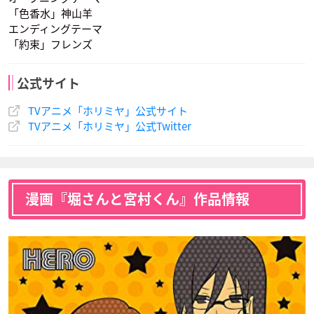
「色香水」神山羊
エンディングテーマ
「約束」フレンズ
公式サイト
TVアニメ「ホリミヤ」公式サイト
井浦基子
堀 京介
堀 百合子
TVアニメ「ホリミヤ」公式Twitter
声優：金元寿子
声優：小野大輔
声優：茅野愛衣
漫画『堀さんと宮村くん』作品情報
堀 創太
声優：寺崎裕香