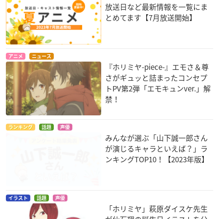
放送日など最新情報を一覧にま
とめてます【7月放送開始】
アニメ
ニュース
『ホリミヤ-piece-』エモさ＆尊
さがギュッと詰まったコンセプ
トPV第2弾「エモキュンver.」解
禁！
ランキング
話題
声優
みんなが選ぶ「山下誠一郎さん
が演じるキャラといえば？」ラ
ンキングTOP10！【2023年版】
イラスト
話題
声優
「ホリミヤ」萩原ダイスケ先生