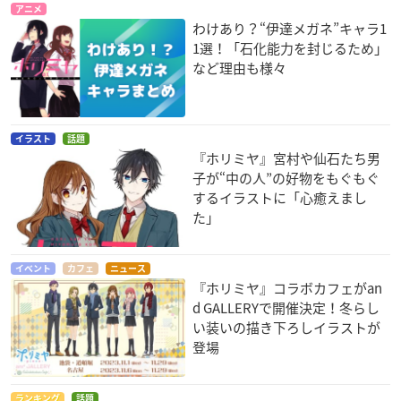
アニメ
わけあり？“伊達メガネ”キャラ1
1選！「石化能力を封じるため」
など理由も様々
イラスト
話題
『ホリミヤ』宮村や仙石たち男
子が“中の人”の好物をもぐもぐ
するイラストに「心癒えまし
た」
イベント
カフェ
ニュース
『ホリミヤ』コラボカフェがan
d GALLERYで開催決定！冬らし
い装いの描き下ろしイラストが
登場
ランキング
話題