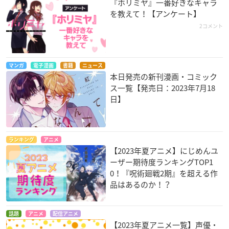
『ホリミヤ』一番好きなキャラ
を教えて！【アンケート】
2コメント
マンガ
電子漫画
書籍
ニュース
本日発売の新刊漫画・コミック
ス一覧【発売日：2023年7月18
日】
ランキング
アニメ
【2023年夏アニメ】にじめんユ
ーザー期待度ランキングTOP1
0！『呪術廻戦2期』を超える作
品はあるのか！？
話題
アニメ
配信アニメ
【2023年夏アニメ一覧】声優・