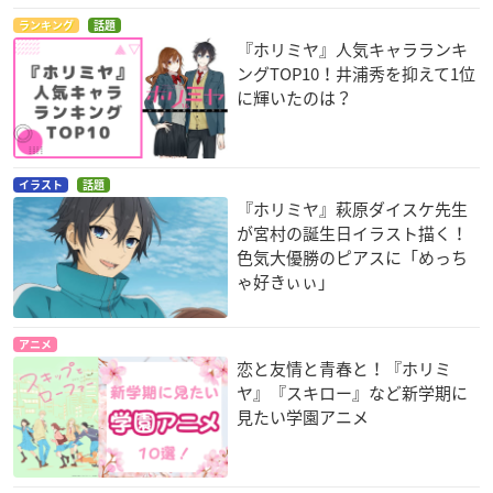
ランキング
話題
『ホリミヤ』人気キャラランキ
ングTOP10！井浦秀を抑えて1位
に輝いたのは？
イラスト
話題
『ホリミヤ』萩原ダイスケ先生
が宮村の誕生日イラスト描く！
色気大優勝のピアスに「めっち
ゃ好きぃぃ」
アニメ
恋と友情と青春と！『ホリミ
ヤ』『スキロー』など新学期に
見たい学園アニメ