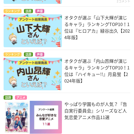
2コメント
ランキング
話題
声優
オタクが選ぶ「山下大輝が演じ
るキャラ」ランキングTOP10！1
位は『ヒロアカ』緑谷出久【202
4年版】
ランキング
話題
声優
オタクが選ぶ「内山昂輝が演じ
るキャラ」ランキングTOP10！1
位は『ハイキュー!!』月島蛍【2
024年版】
話題
アニメ
やっぱり学園ものが人気？『告
白実行委員会』シリーズなど人
気恋愛アニメ作品11選