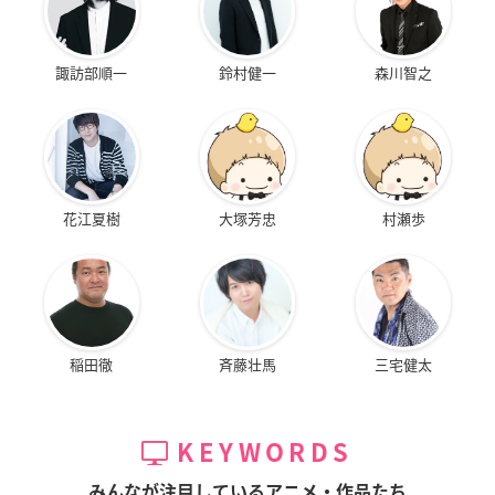
諏訪部順一
鈴村健一
森川智之
花江夏樹
大塚芳忠
村瀬歩
稲田徹
斉藤壮馬
三宅健太
KEYWORDS
みんなが注目しているアニメ・作品たち