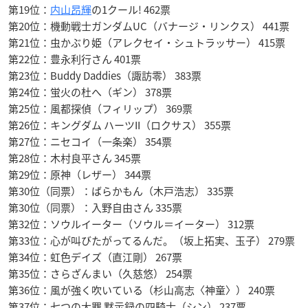
第19位：
内山昂輝
の1クール! 462票
第20位：機動戦士ガンダムUC（バナージ・リンクス） 441票
第21位：虫かぶり姫（アレクセイ・シュトラッサー） 415票
第22位：豊永利行さん 401票
第23位：Buddy Daddies（諏訪零） 383票
第24位：蛍火の杜へ（ギン） 378票
第25位：風都探偵（フィリップ） 369票
第26位：キングダム ハーツII（ロクサス） 355票
第27位：ニセコイ（一条楽） 354票
第28位：木村良平さん 345票
第29位：原神（レザー） 344票
第30位（同票）：ばらかもん（木戸浩志） 335票
第30位（同票）：入野自由さん 335票
第32位：ソウルイーター（ソウル＝イーター） 312票
第33位：心が叫びたがってるんだ。（坂上拓実、玉子） 279票
第34位：虹色デイズ（直江剛） 267票
第35位：さらざんまい（久慈悠） 254票
第36位：風が強く吹いている（杉山高志〈神童〉） 240票
第37位：七つの大罪 黙示録の四騎士（シン） 237票