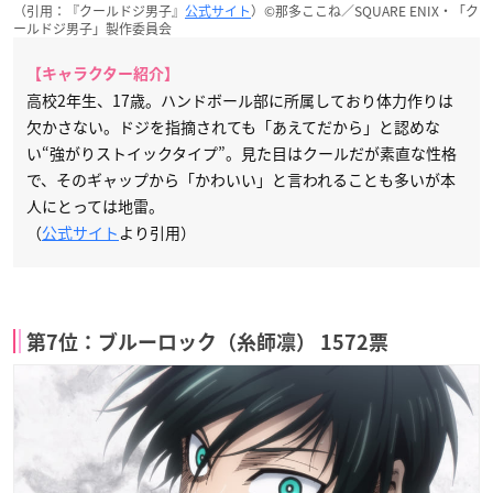
（引用：『クールドジ男子』
公式サイト
）©那多ここね／SQUARE ENIX・「ク
ールドジ男子」製作委員会
【キャラクター紹介】
高校2年生、17歳。ハンドボール部に所属しており体力作りは
欠かさない。ドジを指摘されても「あえてだから」と認めな
い“強がりストイックタイプ”。見た目はクールだが素直な性格
で、そのギャップから「かわいい」と言われることも多いが本
人にとっては地雷。
（
公式サイト
より引用）
第7位：ブルーロック（糸師凛） 1572票