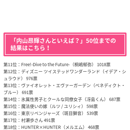
「内山昂輝さんといえば？」50位までの
結果はこちら！
第11位：Free!-Dive to the Future-（桐嶋郁弥） 1018票
第12位：ディズニー ツイステッドワンダーランド（イデア・シ
ュラウド） 976票
第13位：ヴァイオレット・エヴァーガーデン（べネディクト・
ブルー） 691票
第14位：氷属性男子とクールな同僚女子（冴島くん） 687票
第15位：魔法使いの嫁（ルツ / ユリシィ） 598票
第16位：東京リベンジャーズ（斑目獅音） 539票
第17位：村瀬歩さん 491票
第18位：HUNTER×HUNTER（メルエム） 468票