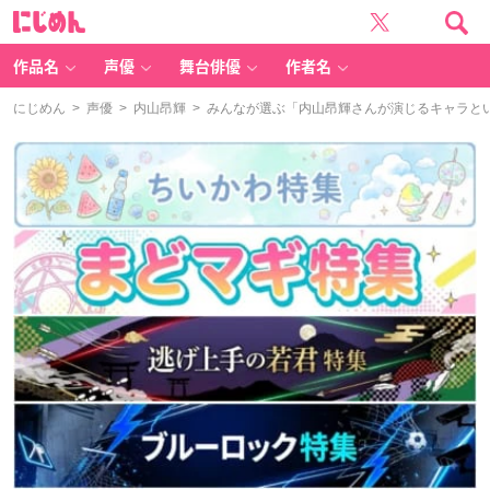
に
じ
め
ん
作品名
声優
舞台俳優
作者名
にじめん
>
声優
>
内山昂輝
> みんなが選ぶ「内山昂輝さんが演じるキャラといえ