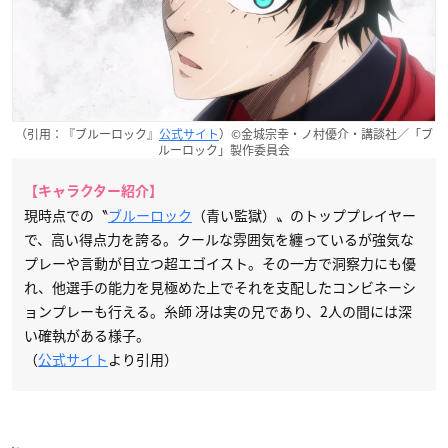
（引用：『ブルーロック』
公式サイト
）©金城宗幸・ノ村優介・講談社／「ブ
ルーロック」製作委員会
【キャラクター紹介】
現時点での〝
ブルーロック
（青い監獄）〟のトッププレイヤー
で、高い得点力を誇る。クールな雰囲気を纏っているが強気な
プレーや言動が目立つ超エゴイスト。その一方で洞察力にも優
れ、他選手の能力を見極めた上でそれを支配したコンビネーシ
ョンプレーも行える。糸師 冴は実の兄であり、2人の間には深
い確執がある様子。
（
公式サイト
より引用）