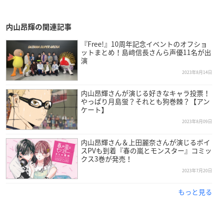
内山昂輝の関連記事
『Free!』10周年記念イベントのオフショ
ットまとめ！島﨑信長さんら声優11名が出
演
2023年8月14日
内山昂輝さんが演じる好きなキャラ投票！
やっぱり月島蛍？それとも狗巻棘？【アン
ケート】
2023年8月09日
内山昂輝さん＆上田麗奈さんが演じるボイ
スPVも到着『春の嵐とモンスター』コミッ
クス3巻が発売！
2023年7月20日
もっと見る