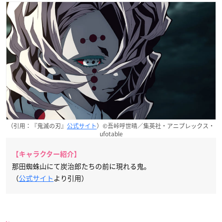
（引用：『鬼滅の刃』
公式サイト
）©吾峠呼世晴／集英社・アニプレックス・
ufotable
【キャラクター紹介】
那田蜘蛛山にて炭治郎たちの前に現れる鬼。
（
公式サイト
より引用）