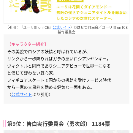
（引用：『ユーリ!!! on ICE』
公式サイト
）©はせつ町民会／ユーリ!!! on ICE
製作委員会
【キャラクター紹介】
その美貌でロシアの妖精と呼ばれているが、
リンクから一歩降りればガラの悪いロシアンヤンキー。
ヴィクトルと同門でありシニアデビューで世界一になる
と信じて疑わない野心家。
フィギュアスケートで国からの援助を受けノービス時代
から一家の大黒柱を勤める健気な一面もある。
（
公式サイト
より引用）
第9位：告白実行委員会（勇次郎） 1184票