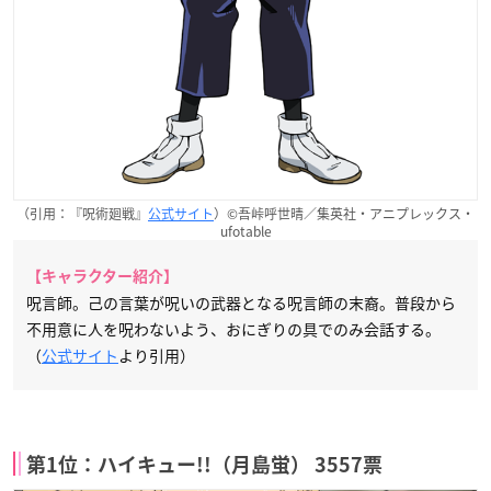
（引用：『呪術廻戦』
公式サイト
）©吾峠呼世晴／集英社・アニプレックス・
ufotable
【キャラクター紹介】
呪言師。己の言葉が呪いの武器となる呪言師の末裔。普段から
不用意に人を呪わないよう、おにぎりの具でのみ会話する。
（
公式サイト
より引用）
第1位：ハイキュー!!（月島蛍） 3557票