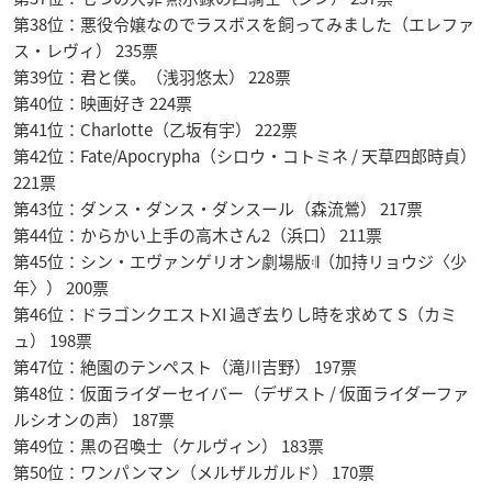
第38位：悪役令嬢なのでラスボスを飼ってみました（エレファ
ス・レヴィ） 235票
第39位：君と僕。（浅羽悠太） 228票
第40位：映画好き 224票
第41位：Charlotte（乙坂有宇） 222票
第42位：Fate/Apocrypha（シロウ・コトミネ / 天草四郎時貞）
221票
第43位：ダンス・ダンス・ダンスール（森流鶯） 217票
第44位：からかい上手の高木さん2（浜口） 211票
第45位：シン・エヴァンゲリオン劇場版𝄇（加持リョウジ〈少
年〉） 200票
第46位：ドラゴンクエストXI 過ぎ去りし時を求めて S（カミ
ュ） 198票
第47位：絶園のテンペスト（滝川吉野） 197票
第48位：仮面ライダーセイバー（デザスト / 仮面ライダーファ
ルシオンの声） 187票
第49位：黒の召喚士（ケルヴィン） 183票
第50位：ワンパンマン（メルザルガルド） 170票