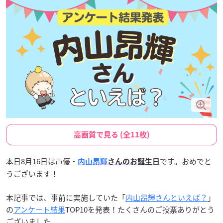
高画質で見る (全11枚)
本日8月16日は声優・
です。おめでと
内山昂輝
さんのお誕生日
うございます！
本記事では、事前に実施していた「
内山昂輝さんといえば？
」
の
アンケート結果
TOP10を発表！たくさんのご投票ありがとう
ございました。