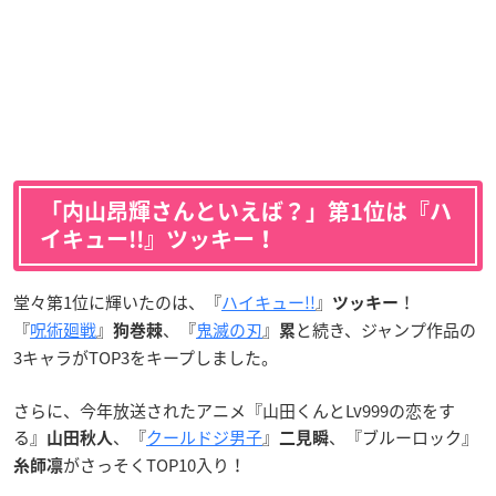
「内山昂輝さんといえば？」第1位は『ハ
イキュー!!』ツッキー！
堂々第1位に輝いたのは、『
ハイキュー!!
』
！
ツッキー
『
呪術廻戦
』
、『
鬼滅の刃
』
と続き、ジャンプ作品の
狗巻棘
累
3キャラがTOP3をキープしました。
さらに、今年放送されたアニメ『山田くんとLv999の恋をす
る』
、『
クールドジ男子
』
、『ブルーロック』
山田秋人
二見瞬
がさっそくTOP10入り！
糸師凛