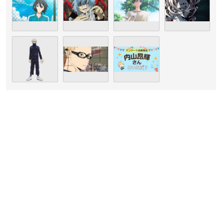
（引用：「劇団ひまわり」
公式サイト
）
内山さんは埼玉県出身で現在劇団ひまわりに所属しており、今
年で33歳を迎えます。
幼少の頃から劇団ひまわりへ入団し、テレビドラマ出演や海外
映画の吹き替えなどで活躍。
2005年に「キングダム ハーツII」のロクサス役で注目を集め、
以降は声優業を中心に活動しています。
陰のある落ち着いた声質が特徴で、2011年には第5回声優アワ
ードにて「新人男優賞」も受賞した人気声優さんです！