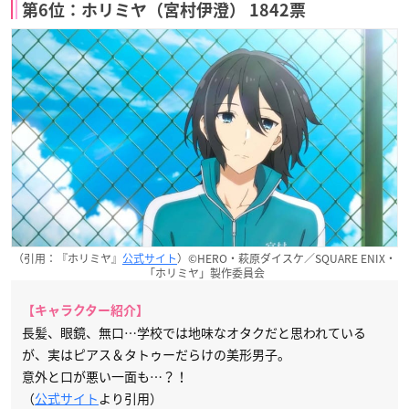
第6位：ホリミヤ（宮村伊澄） 1842票
（引用：『ホリミヤ』
公式サイト
）©HERO・萩原ダイスケ／SQUARE ENIX・
「ホリミヤ」製作委員会
【キャラクター紹介】
長髪、眼鏡、無口…学校では地味なオタクだと思われている
が、実はピアス＆タトゥーだらけの美形男子。
意外と口が悪い一面も…？！
（
公式サイト
より引用）