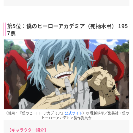
第5位：僕のヒーローアカデミア（死柄木弔） 195
7票
（引用：『僕のヒーローアカデミア』
公式サイト
）© 堀越耕平／集英社・僕の
ヒーローアカデミア製作委員会
【キャラクター紹介】