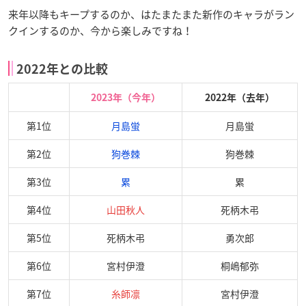
来年以降もキープするのか、はたまたまた新作のキャラがラン
クインするのか、今から楽しみですね！
2022年との比較
2023年（今年）
2022年（去年）
第1位
月島蛍
月島蛍
第2位
狗巻棘
狗巻棘
第3位
累
累
第4位
山田秋人
死柄木弔
第5位
死柄木弔
勇次郎
第6位
宮村伊澄
桐嶋郁弥
第7位
糸師凛
宮村伊澄