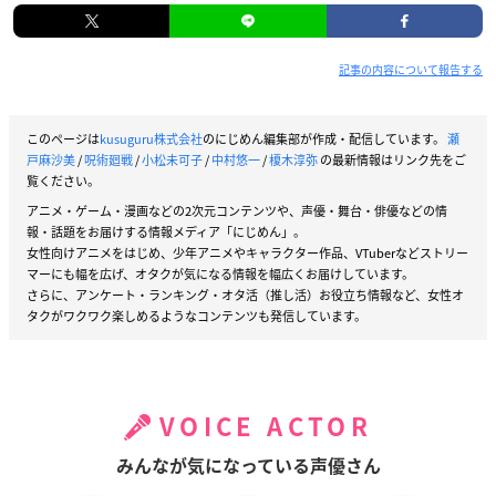
記事の内容について報告する
このページは
kusuguru株式会社
のにじめん編集部が作成・配信しています。
瀬
戸麻沙美
/
呪術廻戦
/
小松未可子
/
中村悠一
/
榎木淳弥
の最新情報はリンク先をご
覧ください。
アニメ・ゲーム・漫画などの2次元コンテンツや、声優・舞台・俳優などの情
報・話題をお届けする情報メディア「にじめん」。
女性向けアニメをはじめ、少年アニメやキャラクター作品、VTuberなどストリー
マーにも幅を広げ、オタクが気になる情報を幅広くお届けしています。
さらに、アンケート・ランキング・オタ活（推し活）お役立ち情報など、女性オ
タクがワクワク楽しめるようなコンテンツも発信しています。
VOICE ACTOR
みんなが気になっている声優さん