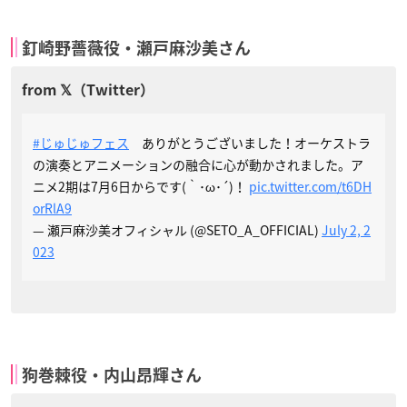
釘崎野薔薇役・瀬戸麻沙美さん
#じゅじゅフェス
ありがとうございました！オーケストラ
の演奏とアニメーションの融合に心が動かされました。ア
ニメ2期は7月6日からです(｀･ω･´)！
pic.twitter.com/t6DH
orRlA9
— 瀬戸麻沙美オフィシャル (@SETO_A_OFFICIAL)
July 2, 2
023
狗巻棘役・内山昂輝さん