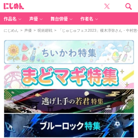
に
じ
め
ん
作品名
声優
舞台俳優
作者名
にじめん
>
声優
>
呪術廻戦
> 「じゅじゅフェス2023」榎木淳弥さん・中村