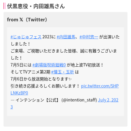
伏黒恵役・内田雄馬さん
#じゅじゅフェス
2023に
#内田雄馬
、
#中村悠一
が出演いた
しました！
ご来場、ご視聴いただきました皆様、誠に有難うございま
した！
7月5日には
#劇場版呪術廻戦0
が地上波TV初放送！
そしてTVアニメ第2期
#懐玉・玉折
は
7月6日から放送開始となります✨
引き続き応援よろしくお願いします！
pic.twitter.com/SHP
LNKzBP0
— インテンション【公式】 (@intention_staff)
July 2, 202
3