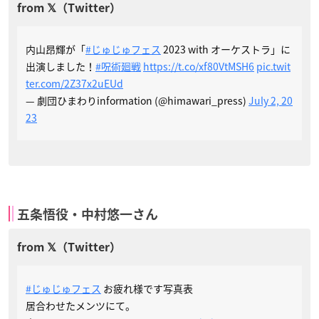
内山昂輝が「
#じゅじゅフェス
2023 with オーケストラ」に
出演しました！
#呪術廻戦
https://t.co/xf80VtMSH6
pic.twit
ter.com/2Z37x2uEUd
— 劇団ひまわりinformation (@himawari_press)
July 2, 20
23
五条悟役・中村悠一さん
#じゅじゅフェス
お疲れ様です写真表
居合わせたメンツにて。