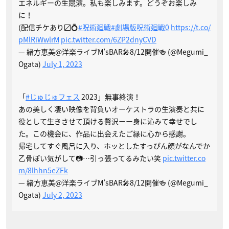
エネルギーの生競演。私も楽しみます。どうぞお楽しみ
に！
(配信チケあり〼💍
#呪術廻戦
#劇場版呪術廻戦0
https://t.co/
pMlRiWwlrM
pic.twitter.com/6ZP2dnyCVD
— 緒方恵美@洋楽ライブM’sBAR🎤8/12開催🍻 (@Megumi_
Ogata)
July 1, 2023
「
#じゅじゅフェス
2023」無事終演！
あの美しく凄い映像を背負いオーケストラの生演奏と共に
役として生きさせて頂ける贅沢ーー身に沁みて幸せでし
た。この機会に、作品に出会えたご縁に心から感謝。
帰宅してすぐ風呂に入り、ホッとしたすっぴん顔がなんでか
乙骨ぽい気がして📷…引っ張ってるみたい笑
pic.twitter.co
m/8lhhn5eZFk
— 緒方恵美@洋楽ライブM’sBAR🎤8/12開催🍻 (@Megumi_
Ogata)
July 2, 2023