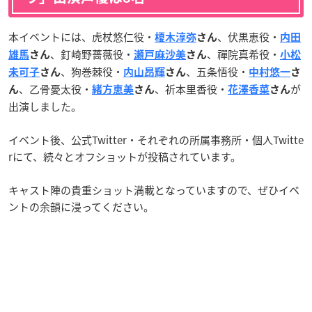
本イベントには、虎杖悠仁役・
、伏黒恵役・
榎木淳弥
さん
内田
、釘崎野薔薇役・
、禪院真希役・
雄馬
さん
瀬戸麻沙美
さん
小松
、狗巻棘役・
、五条悟役・
未可子
さん
内山昂輝
さん
中村悠一
さ
、乙骨憂太役・
、祈本里香役・
が
ん
緒方恵美
さん
花澤香菜
さん
出演しました。
イベント後、公式Twitter・それぞれの所属事務所・個人Twitte
rにて、続々とオフショットが投稿されています。
キャスト陣の貴重ショット満載となっていますので、ぜひイベ
ントの余韻に浸ってください。