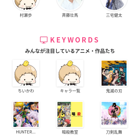
村瀬歩
斉藤壮馬
三宅健太
KEYWORDS
みんなが注目しているアニメ・作品たち
ちいかわ
キャラ一覧
鬼滅の刃
HUNTER...
暗殺教室
刀剣乱舞