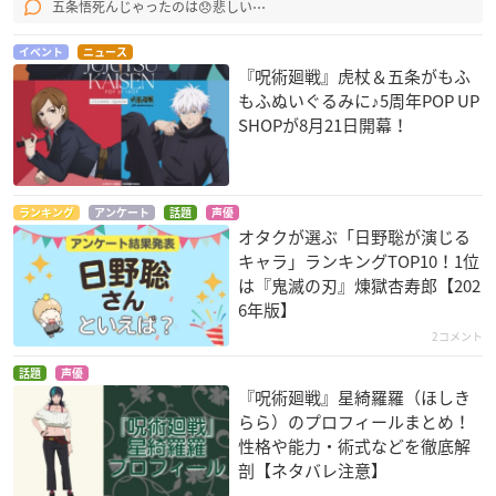
五条悟死んじゃったのは😞悲しい⋯
イベント
ニュース
『呪術廻戦』虎杖＆五条がもふ
もふぬいぐるみに♪5周年POP UP
SHOPが8月21日開幕！
ランキング
アンケート
話題
声優
オタクが選ぶ「日野聡が演じる
キャラ」ランキングTOP10！1位
は『鬼滅の刃』煉󠄁獄杏寿郎【202
6年版】
2コメント
話題
声優
『呪術廻戦』星綺羅羅（ほしき
らら）のプロフィールまとめ！
性格や能力・術式などを徹底解
剖【ネタバレ注意】