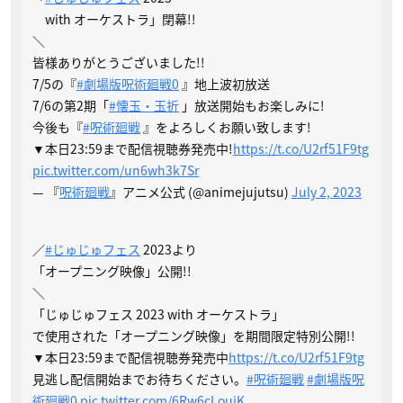
with オーケストラ」閉幕!!
＼
皆様ありがとうございました!!
7/5の『
#劇場版呪術廻戦0
』地上波初放送
7/6の第2期「
#懐玉・玉折
」放送開始もお楽しみに!
今後も『
#呪術廻戦
』をよろしくお願い致します!
▼本日23:59まで配信視聴券発売中!
https://t.co/U2rf51F9tg
pic.twitter.com/un6wh3k7Sr
— 『
呪術廻戦
』アニメ公式 (@animejujutsu)
July 2, 2023
／
#じゅじゅフェス
2023より
「オープニング映像」公開!!
＼
「じゅじゅフェス 2023 with オーケストラ」
で使用された「オープニング映像」を期間限定特別公開!!
▼本日23:59まで配信視聴券発売中
https://t.co/U2rf51F9tg
見逃し配信開始までお待ちください。
#呪術廻戦
#劇場版呪
術廻戦0
pic.twitter.com/6Rw6cLouiK