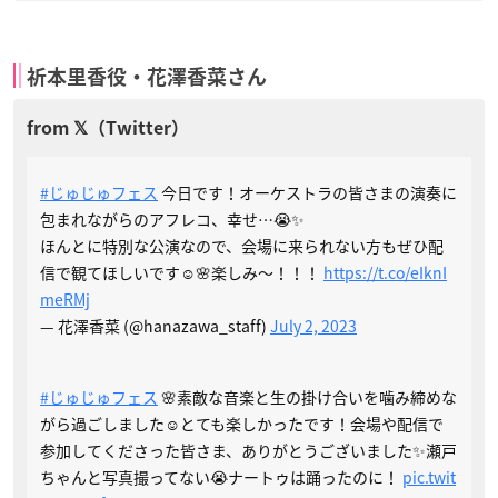
祈本里香役・花澤香菜さん
#じゅじゅフェス
今日です！オーケストラの皆さまの演奏に
包まれながらのアフレコ、幸せ…😭✨
ほんとに特別な公演なので、会場に来られない方もぜひ配
信で観てほしいです☺️🌸楽しみ〜！！！
https://t.co/eIknI
meRMj
— 花澤香菜 (@hanazawa_staff)
July 2, 2023
#じゅじゅフェス
🌸素敵な音楽と生の掛け合いを噛み締めな
がら過ごしました☺️とても楽しかったです！会場や配信で
参加してくださった皆さま、ありがとうございました✨瀬戸
ちゃんと写真撮ってない😭ナートゥは踊ったのに！
pic.twit