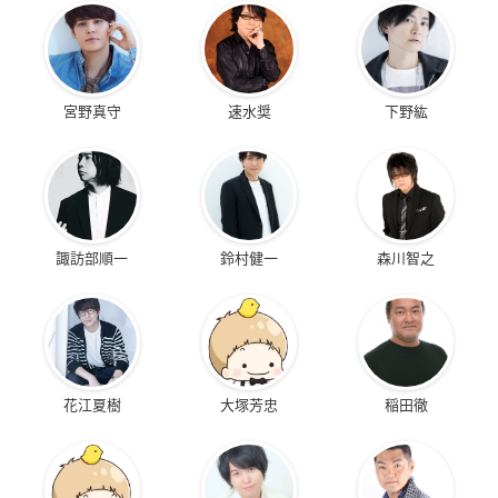
宮野真守
速水奨
下野紘
諏訪部順一
鈴村健一
森川智之
花江夏樹
大塚芳忠
稲田徹