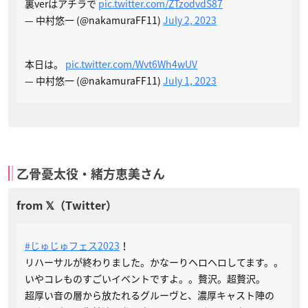
裏verはアチラで
pic.twitter.com/ZTzodvdS87
— 中村悠一 (@nakamuraFF11)
July 2, 2023
本日は。
pic.twitter.com/Wvt6Wh4wUV
— 中村悠一 (@nakamuraFF11)
July 1, 2023
乙骨憂太役・緒方恵美さん
#じゅじゅフェス2023
！
リハーサルが終わりました。かなーりヘロヘロしてます。。
いやコレものすごいイベントですよ。。贅沢。超贅沢。
超厚い音の層から放たれるグルーヴと、濃厚キャスト陣の