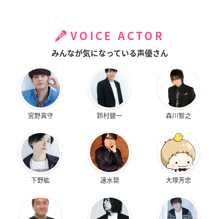
VOICE ACTOR
みんなが気になっている声優さん
宮野真守
鈴村健一
森川智之
下野紘
速水奨
大塚芳忠