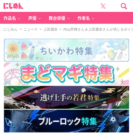
に
じ
め
ん
作品名
声優
舞台俳優
作者名
にじめん
>
ニュース
>
上田麗奈
> 内山昂輝さん＆上田麗奈さんが演じるボイ