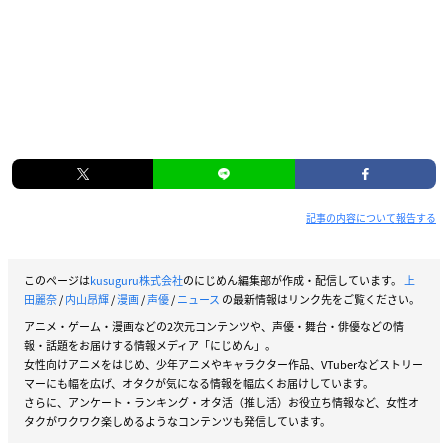
記事の内容について報告する
このページは
kusuguru株式会社
のにじめん編集部が作成・配信しています。
上
田麗奈
/
内山昂輝
/
漫画
/
声優
/
ニュース
の最新情報はリンク先をご覧ください。
アニメ・ゲーム・漫画などの2次元コンテンツや、声優・舞台・俳優などの情
報・話題をお届けする情報メディア「にじめん」。
女性向けアニメをはじめ、少年アニメやキャラクター作品、VTuberなどストリー
マーにも幅を広げ、オタクが気になる情報を幅広くお届けしています。
さらに、アンケート・ランキング・オタ活（推し活）お役立ち情報など、女性オ
タクがワクワク楽しめるようなコンテンツも発信しています。