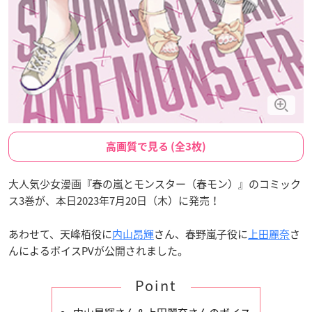
高画質で見る (全3枚)
大人気少女漫画『春の嵐とモンスター（春モン）』のコミック
ス3巻が、本日2023年7月20日（木）に発売！
あわせて、天峰栢役に
内山昂輝
さん、春野嵐子役に
上田麗奈
さ
んによるボイスPVが公開されました。
Point