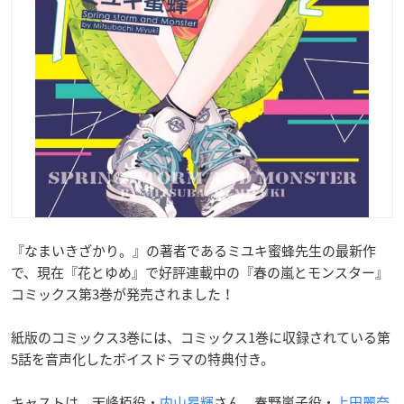
『なまいきざかり。』の著者であるミユキ蜜蜂先生の最新作
で、現在『花とゆめ』で好評連載中の『春の嵐とモンスター』
コミックス第3巻が発売されました！
紙版のコミックス3巻には、コミックス1巻に収録されている第
5話を音声化したボイスドラマの特典付き。
キャストは、天峰栢役・
内山昂輝
さん、春野嵐子役・
上田麗奈