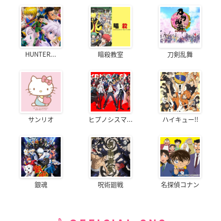
HUNTER...
暗殺教室
刀剣乱舞
サンリオ
ヒプノシスマ...
ハイキュー!!
銀魂
呪術廻戦
名探偵コナン