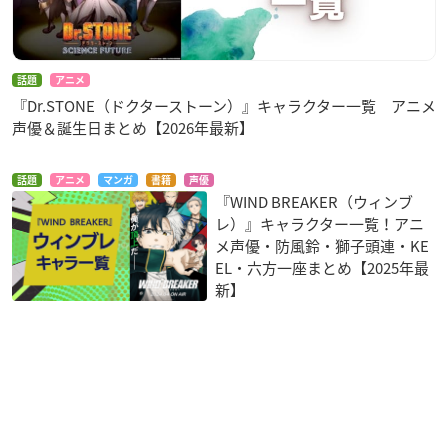
話題
アニメ
『Dr.STONE（ドクターストーン）』キャラクター一覧 アニメ
声優＆誕生日まとめ【2026年最新】
話題
アニメ
マンガ
書籍
声優
『WIND BREAKER（ウィンブ
レ）』キャラクター一覧！アニ
メ声優・防風鈴・獅子頭連・KE
EL・六方一座まとめ【2025年最
新】