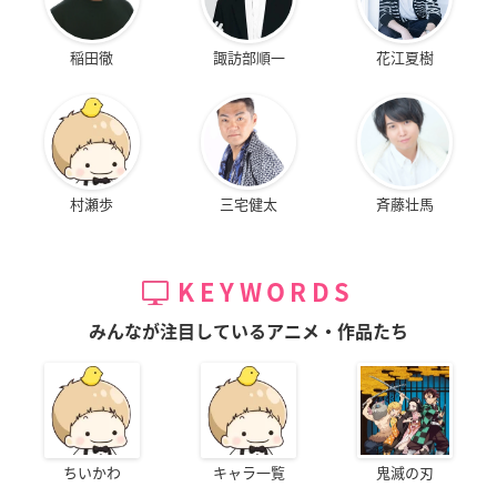
稲田徹
諏訪部順一
花江夏樹
村瀬歩
三宅健太
斉藤壮馬
KEYWORDS
みんなが注目しているアニメ・作品たち
ちいかわ
キャラ一覧
鬼滅の刃