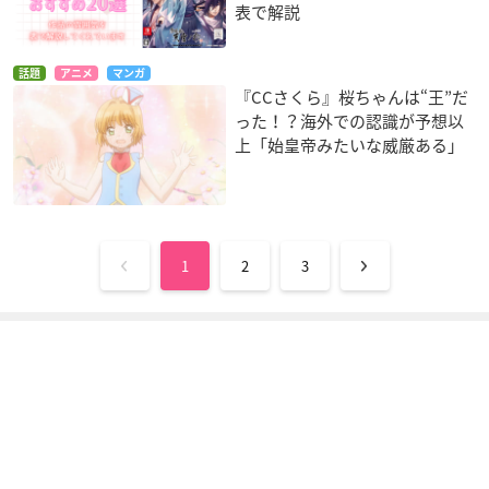
表で解説
話題
アニメ
マンガ
『CCさくら』桜ちゃんは“王”だ
った！？海外での認識が予想以
上「始皇帝みたいな威厳ある」
1
2
3