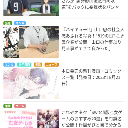
さんが“謝罪影山激怒日向水
道”をバックに委嘱状をパシャ
話題
マンガ
『ハイキュー!!』山口忠の社会人
感あふれる写真！“819の日”に所
属企業が公開「山口の仕事ぶり
見る事ができて良かった」
マンガ
電子漫画
書籍
ニュース
本日発売の新刊漫画・コミック
ス一覧【発売日：2023年8月21
日】
話題
ゲーム
これぞオタク「Switch版乙女ゲ
ームのおすすめ20選」を有識者
が公開！作風がひと目で分かる