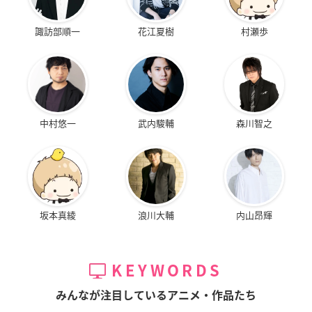
諏訪部順一
花江夏樹
村瀬歩
中村悠一
武内駿輔
森川智之
坂本真綾
浪川大輔
内山昂輝
KEYWORDS
みんなが注目しているアニメ・作品たち