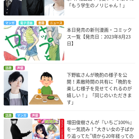
「もう学生のノリじゃん！」
マンガ
電子漫画
書籍
ニュース
本日発売の新刊漫画・コミック
ス一覧【発売日：2023年8月23
日】
話題
声優
下野紘さんが晩酌の様子を公
開！素敵時間の共有に「晩酌を
楽しむ様子を見せてくれるのが
嬉しい！」「同じのいただきま
す」
話題
マンガ
声優
増田俊樹さんが『いちご100%』
を一気読み！“大きい女の子ばか
り追ってた”頃から20年経っての