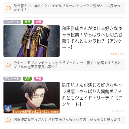
吹き替えで、赤と白とロイヤルブルーのアレックス役がとても良かっ
たです！
アンケート
話題
声優
和田雅成さんが演じる好きなキ
ャラ投票！やっぱりへし切長谷
部？それともカラ松？【アンケ
ート】
13コメント
今やってるヴィンチェンツォ もうずっとカッコ良くて最高です！あと
ダブルの宝田多家良も凄く…
アンケート
話題
声優
駒田航さんが演じる好きなキャ
ラ投票！やっぱり入間銃兎？そ
れともジェイド・リーチ？【ア
ンケート】
5コメント
選択肢に笠間淳さんと汐谷文康さんも入れてほしかったなと思ったり