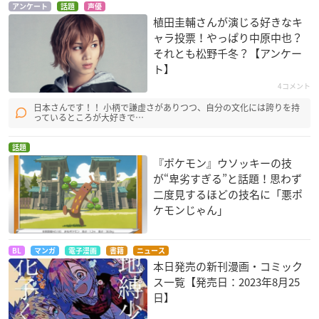
アンケート
話題
声優
植田圭輔さんが演じる好きなキ
ャラ投票！やっぱり中原中也？
それとも松野千冬？【アンケー
ト】
4コメント
日本さんです！！ 小柄で謙虚さがありつつ、自分の文化には誇りを持
っているところが大好きで…
話題
『ポケモン』ウソッキーの技
が“卑劣すぎる”と話題！思わず
二度見するほどの技名に「悪ポ
ケモンじゃん」
BL
マンガ
電子漫画
書籍
ニュース
本日発売の新刊漫画・コミック
ス一覧【発売日：2023年8月25
日】