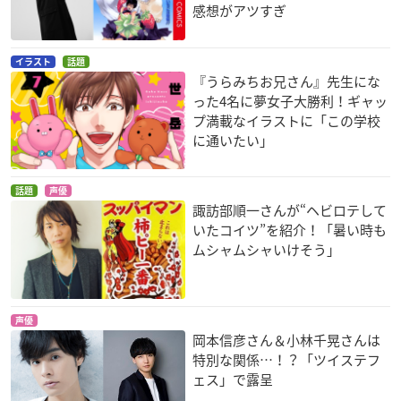
感想がアツすぎ
イラスト
話題
『うらみちお兄さん』先生にな
った4名に夢女子大勝利！ギャッ
プ満載なイラストに「この学校
に通いたい」
話題
声優
諏訪部順一さんが“ヘビロテして
いたコイツ”を紹介！「暑い時も
ムシャムシャいけそう」
声優
岡本信彦さん＆小林千晃さんは
特別な関係…！？「ツイステフ
ェス」で露呈