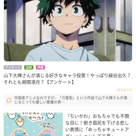
アンケート
話題
声優
山下大輝さんが演じる好きなキャラ投票！やっぱり緑谷出久？
それとも朔間凛月？【アンケート】
13コメント
中国産アニメなのですが、「万聖街」という作品で山下大輝さんが演
じるとっても優しい悪魔の男…
『ちいかわ』おもちゃでも不憫
な目に！俯き眉尻を下げる悲し
い表情に「めっちゃキュートア
グレッションしてて草」