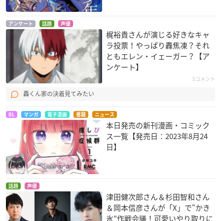
アンケート
話題
声優
梶裕貴さんが演じる好きなキャ
ラ投票！やっぱり轟焦凍？それ
ともエレン・イェーガー？【ア
ンケート】
5コメント
轟くん家の決着見てみたい
BL
マンガ
電子漫画
書籍
ニュース
本日発売の新刊漫画・コミック
ス一覧【発売日：2023年8月24
日】
話題
声優
津田健次郎さん＆杉田智和さん
＆岡本信彦さんが「X」で“かき
氷”作戦会議！可愛いやり取りに