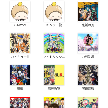
ちいかわ
キャラ一覧
鬼滅の刃
ハイキュー!!
アイドリッシ...
刀剣乱舞
銀魂
暗殺教室
呪術廻戦