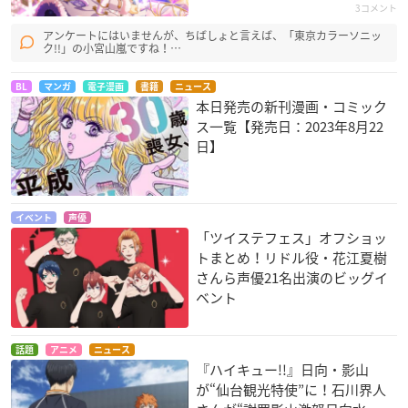
3コメント
アンケートにはいませんが、ちばしょと言えば、「東京カラーソニッ
ク!!」の小宮山嵐ですね！…
BL
マンガ
電子漫画
書籍
ニュース
本日発売の新刊漫画・コミック
ス一覧【発売日：2023年8月22
日】
イベント
声優
「ツイステフェス」オフショッ
トまとめ！リドル役・花江夏樹
さんら声優21名出演のビッグイ
ベント
話題
アニメ
ニュース
『ハイキュー!!』日向・影山
が“仙台観光特使”に！石川界人