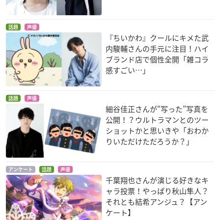
話題
声優
『ちいかわ』クールにキメた武
内駿輔さんの手元に注目！ハイ
ブランド店で個性全開「雑コラ
感すごい…」
話題
声優
細谷佳正さんが“写った”写真を
公開！？ウルトラマンとのツー
ショットかと思いきや「おわか
りいただけただろうか？」
アンケート
話題
声優
千葉翔也さんが演じる好きなキ
ャラ投票！やっぱり秋山隼人？
それとも結希アンジュ？【アン
ケート】