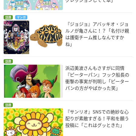
話題
マンガ
『ジョジョ』アバッキオ・ジョ
ルノが亀さんに！？「名付け親
は護衛チーム推しなんですか
ね」
話題
浜辺美波さんもさすがに同情
『ピーターパン』フック船長の
衝撃の事実が判明し「ピーター
パンの方がやばかった笑」
話題
『サンリオ』SNSでの絶妙な心
配りが素敵すぎる！平和を願う
投稿に「これはグッときた」