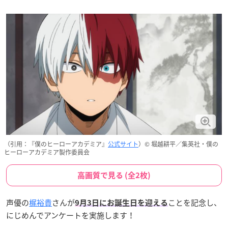
（引用：『僕のヒーローアカデミア』
公式サイト
）© 堀越耕平／集英社・僕の
ヒーローアカデミア製作委員会
高画質で見る (全2枚)
声優の
梶裕貴
さんが
ことを記念し、
9
月3日にお誕生日を迎える
にじめんでアンケートを実施します！