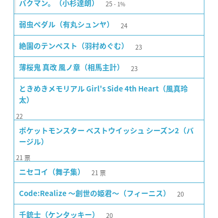
25
バクマン。（小杉達朗）
1%
24
弱虫ペダル（有丸シュンヤ）
23
絶園のテンペスト（羽村めぐむ）
23
薄桜鬼 真改 風ノ章（相馬主計）
ときめきメモリアル Girl's Side 4th Heart（風真玲
太）
22
ポケットモンスター ベストウイッシュ シーズン2（バ
ージル）
21
票
21
票
ニセコイ（舞子集）
20
Code:Realize 〜創世の姫君〜（フィーニス）
20
千銃士（ケンタッキー）