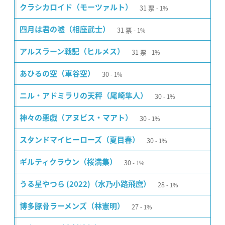
31
票
クラシカロイド（モーツァルト）
1%
31
票
四月は君の嘘（相座武士）
1%
31
票
アルスラーン戦記（ヒルメス）
1%
30
あひるの空（車谷空）
1%
30
ニル・アドミラリの天秤（尾崎隼人）
1%
30
神々の悪戯（アヌビス・マアト）
1%
30
スタンドマイヒーローズ（夏目春）
1%
30
ギルティクラウン（桜満集）
1%
28
うる星やつら (2022)（水乃小路飛麿）
1%
27
博多豚骨ラーメンズ（林憲明）
1%