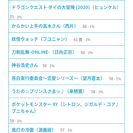
ドラゴンクエスト ダイの大冒険 (2020)（ヒュンケル）
75
2%
68
からかい上手の高木さん（西片）
1%
61
票
妖怪ウォッチ（フユニャン）
1%
60
刀剣乱舞-ONLINE-（日向正宗）
1%
59
神谷浩史さん
1%
58
告白実行委員会〜恋愛シリーズ〜（望月蒼太）
1%
58
うたの☆プリンスさまっ♪（来栖薫）
1%
ポケットモンスター XY（シトロン、ジガルデ・コア /
プニちゃん）
58
1%
57
鬼灯の冷徹（源義経）
1%