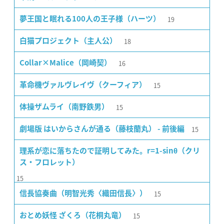
19
夢王国と眠れる100人の王子様（ハーツ）
18
白猫プロジェクト（主人公）
16
Collar×Malice（岡崎契）
15
革命機ヴァルヴレイヴ（クーフィア）
15
体操ザムライ（南野鉄男）
15
劇場版 はいからさんが通る（藤枝蘭丸） - 前後編
理系が恋に落ちたので証明してみた。r=1-sinθ（クリ
ス・フロレット）
15
15
信長協奏曲（明智光秀〈織田信長〉）
15
おとめ妖怪 ざくろ（花桐丸竜）