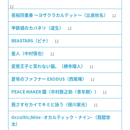
12
12
夜桜四重奏 〜ヨザクラカルテット〜（比泉秋名）
12
甲鉄城のカバネリ（逞生）
12
BEASTARS（ピナ）
12
亜人（中村慎也）
11
変態王子と笑わない猫。（横寺陽人）
11
蒼穹のファフナー EXODUS（西尾暉）
11
PEACE MAKER 鐵（市村鉄之助〈青年期〉）
11
茜さすセカイでキミと詠う（徳川家光）
Occultic;Nine -オカルティック・ナイン-（我聞悠
太）