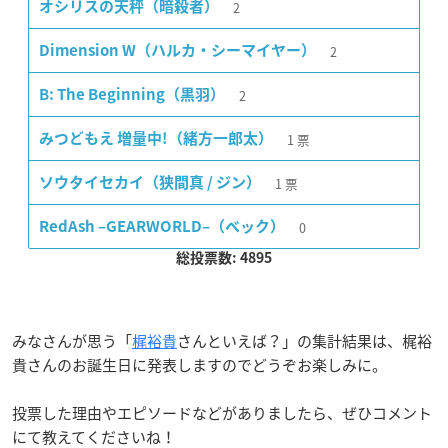
2
オシリスの天秤（暗殺者）
2
Dimension W（ハルカ・シーマイヤー）
2
B: The Beginning（黒羽）
1
票
みつどもえ 増量中!（緒方一郎太）
1
票
ソウタイセカイ（狭間真 / ジン）
0
RedAsh –GEARWORLD–（ベック）
総投票数: 4895
みなさんが思う「
梶裕貴
さんといえば？」の集計結果は、梶裕
貴さんのお誕生日に発表しますのでどうぞお楽しみに。
投票した理由やエピソードなどがありましたら、ぜひコメント
にて教えてくださいね！