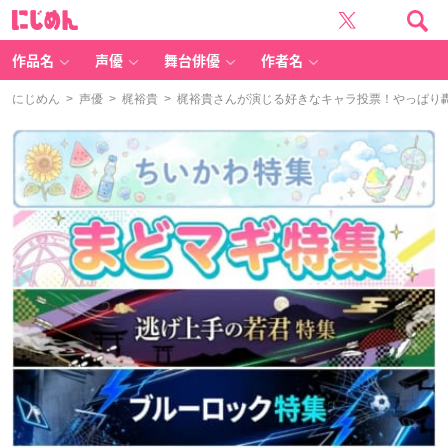
に
じ
め
ん
作品名
声優
舞台俳優
作者名
にじめん
>
声優
>
梶裕貴
> 梶裕貴さんが演じる好きなキャラ投票！やっぱり