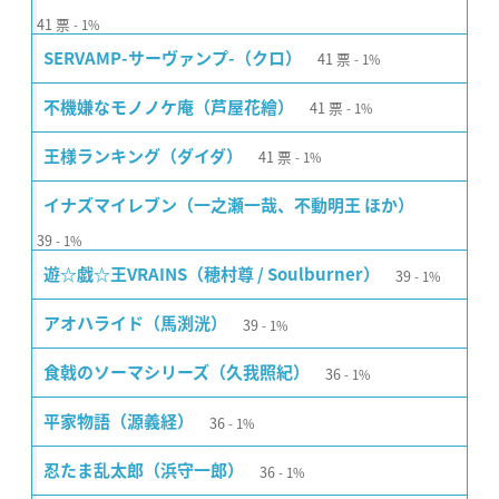
41
票
1%
41
票
SERVAMP-サーヴァンプ-（クロ）
1%
41
票
不機嫌なモノノケ庵（芦屋花繪）
1%
41
票
王様ランキング（ダイダ）
1%
イナズマイレブン（一之瀬一哉、不動明王 ほか）
39
1%
39
遊☆戯☆王VRAINS（穂村尊 / Soulburner）
1%
39
アオハライド（馬渕洸）
1%
36
食戟のソーマシリーズ（久我照紀）
1%
36
平家物語（源義経）
1%
36
忍たま乱太郎（浜守一郎）
1%