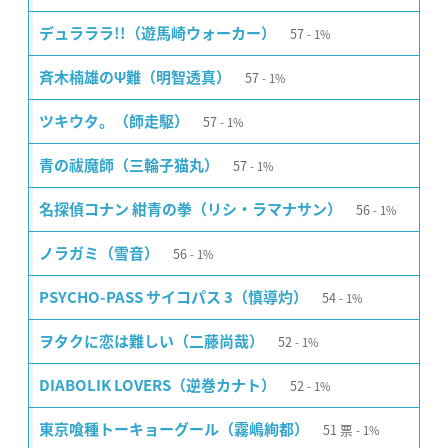
57
デュラララ!!（遊馬崎ウォーカー）
1%
57
斉木楠雄のΨ難（明智透真）
1%
57
ツキウタ。（師走駆）
1%
57
青の祓魔師（三輪子猫丸）
1%
56
名探偵コナン 紺青の拳（リシ・ラマナサン）
1%
56
ノラガミ（雪音）
1%
54
PSYCHO-PASS サイコパス 3（慎導灼）
1%
52
ヲタクに恋は難しい（二藤尚哉）
1%
52
DIABOLIK LOVERS（逆巻カナト）
1%
51
票
東京喰種トーキョーグール（霧嶋絢都）
1%