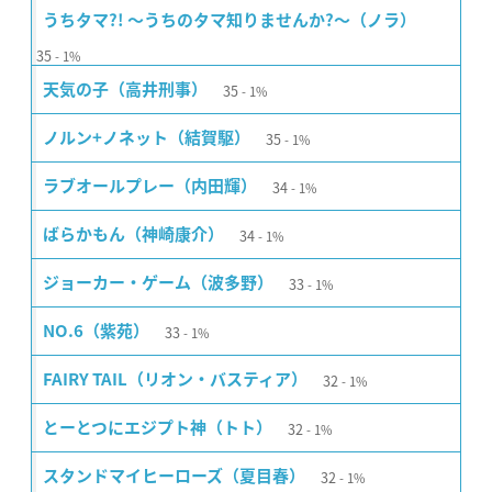
うちタマ?! 〜うちのタマ知りませんか?〜（ノラ）
35
1%
35
天気の子（高井刑事）
1%
35
ノルン+ノネット（結賀駆）
1%
34
ラブオールプレー（内田輝）
1%
34
ばらかもん（神崎康介）
1%
33
ジョーカー・ゲーム（波多野）
1%
33
NO.6（紫苑）
1%
32
FAIRY TAIL（リオン・バスティア）
1%
32
とーとつにエジプト神（トト）
1%
32
スタンドマイヒーローズ（夏目春）
1%