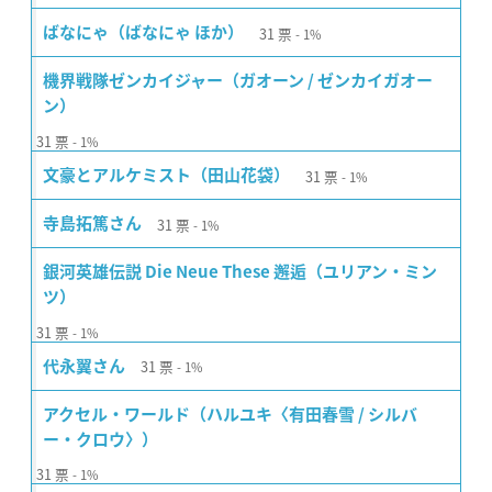
31
票
ばなにゃ（ばなにゃ ほか）
1%
機界戦隊ゼンカイジャー（ガオーン / ゼンカイガオー
ン）
31
票
1%
31
票
文豪とアルケミスト（田山花袋）
1%
31
票
寺島拓篤さん
1%
銀河英雄伝説 Die Neue These 邂逅（ユリアン・ミン
ツ）
31
票
1%
31
票
代永翼さん
1%
アクセル・ワールド（ハルユキ〈有田春雪 / シルバ
ー・クロウ〉）
31
票
1%