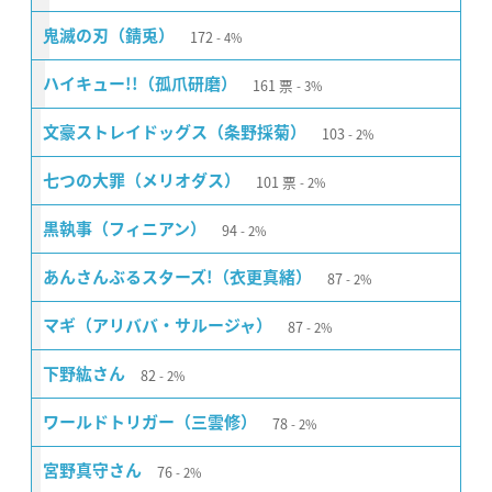
172
鬼滅の刃（錆兎）
4%
161
票
ハイキュー!!（孤爪研磨）
3%
103
文豪ストレイドッグス（条野採菊）
2%
101
票
七つの大罪（メリオダス）
2%
94
黒執事（フィニアン）
2%
87
あんさんぶるスターズ!（衣更真緒）
2%
87
マギ（アリババ・サルージャ）
2%
82
下野紘さん
2%
78
ワールドトリガー（三雲修）
2%
76
宮野真守さん
2%