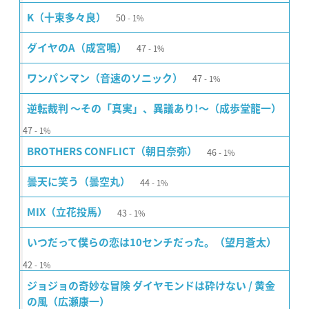
50
K（十束多々良）
1%
47
ダイヤのA（成宮鳴）
1%
47
ワンパンマン（音速のソニック）
1%
逆転裁判 〜その「真実」、異議あり!〜（成歩堂龍一）
47
1%
46
BROTHERS CONFLICT（朝日奈弥）
1%
44
曇天に笑う（曇空丸）
1%
43
MIX（立花投馬）
1%
いつだって僕らの恋は10センチだった。（望月蒼太）
42
1%
ジョジョの奇妙な冒険 ダイヤモンドは砕けない / 黄金
の風（広瀬康一）