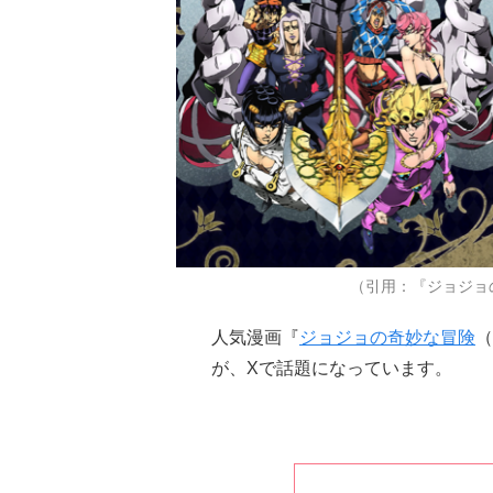
（引用：『ジョジョ
人気漫画『
ジョジョの奇妙な冒険
（
が、Xで話題になっています。