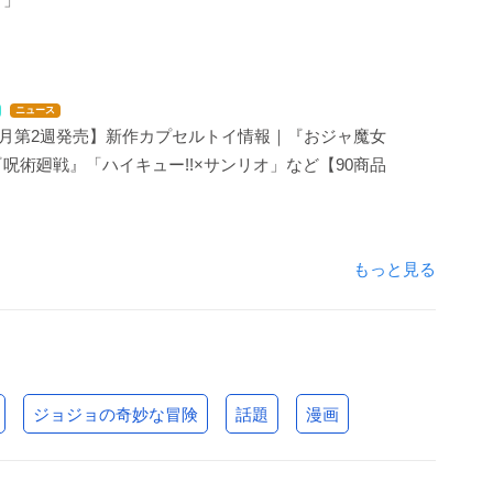
ニュース
年8月第2週発売】新作カプセルトイ情報｜『おジャ魔女
呪術廻戦』「ハイキュー!!×サンリオ」など【90商品
もっと見る
ジョジョの奇妙な冒険
話題
漫画