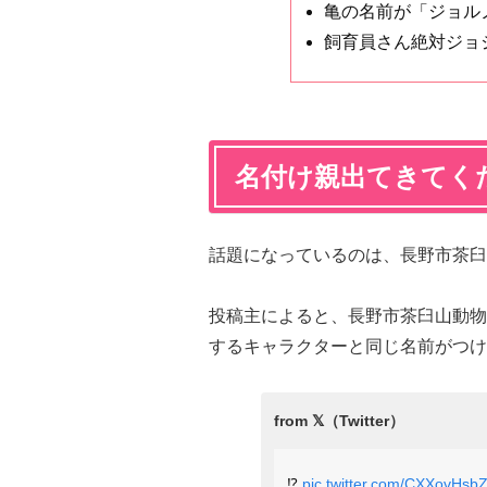
亀の名前が「ジョル
飼育員さん絶対ジョ
名付け親出てきてく
話題になっているのは、長野市茶臼
投稿主によると、
長野市茶臼山動物
するキャラクターと同じ名前がつけ
⁉️
pic.twitter.com/CXXovHsb