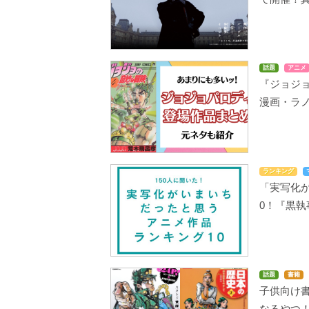
話題
アニメ
『ジョジ
漫画・ラ
ランキング
「実写化が
0！『黒
話題
書籍
子供向け書
なるやつ