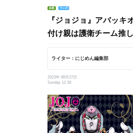
話題
マンガ
『ジョジョ』アバッキ
付け親は護衛チーム推
ライター：にじめん編集部
2023年 08月27日
Sunday 12:30