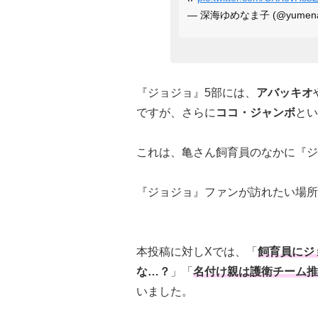
— 深海ゆめなま子 (@yumena
『ジョジョ』5部には、
アバッキオ
ですが、さらに
ココ・ジャンボ
とい
これは、亀さん飼育員のなかに『ジ
『ジョジョ』ファンが訪れたい場所
本投稿に対しXでは、「
飼育員にジョ
な…？
」「
名付け親は護衛チーム推
いました。