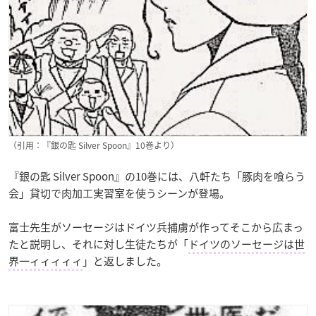
（引用：『銀の匙 Silver Spoon』10巻より）
『銀の匙 Silver Spoon』の10巻には、八軒たち「豚肉を喰らう
会」貸切で肉加工実習室を使うシーンが登場。
富士先生がソーセージはドイツ兵捕虜が作ってそこから広まっ
たと説明し、それに対し生徒たちが「
ドイツのソーセージは世
界一ィィィィィ
」と返しました。