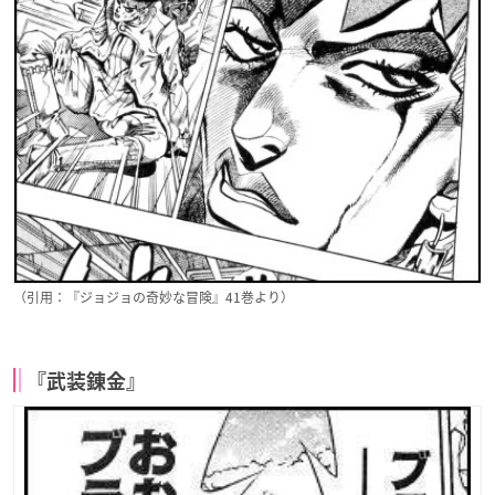
（引用：『ジョジョの奇妙な冒険』41巻より）
『武装錬金』