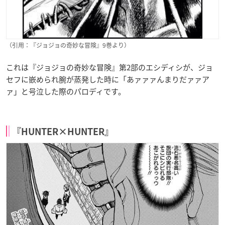
（引用：『ジョジョの奇妙な冒険』9巻より）
これは『ジョジョの奇妙な冒険』第2部のエシディシが、ジョ
セフに嵌められ腕が蒸発した時に「あァァァんまりだァァア
ァ」と号泣した際のパロディです。
『HUNTER×HUNTER』