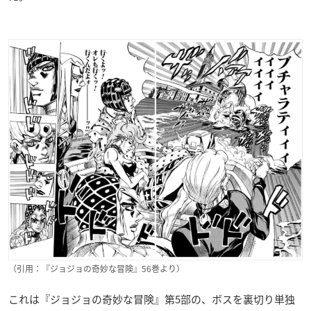
（引用：『ジョジョの奇妙な冒険』56巻より）
これは『ジョジョの奇妙な冒険』第5部の、ボスを裏切り単独