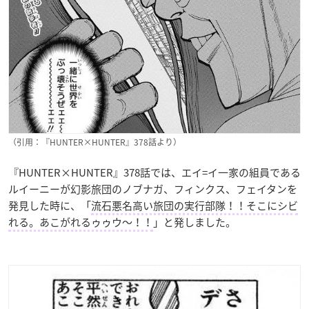
（引用：『HUNTER×HUNTER』378話より）
『HUNTER×HUNTER』378話では、エイ=イ一家の組員である
ルイーニーが幻影旅団のノブナガ、フィンクス、フェイタンを
発見した時に、「
流石悪名高い旅団の実行部隊！！そこにシビ
れる。あこがれるゥゥウ～！！
」と発しました。