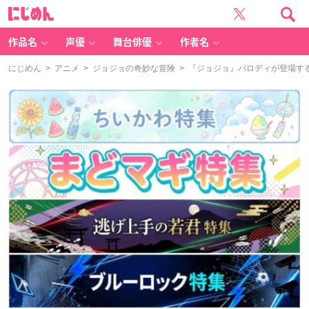
に
じ
め
ん
作品名
声優
舞台俳優
作者名
にじめん
>
アニメ
>
ジョジョの奇妙な冒険
> 『ジョジョ』パロディが登場す