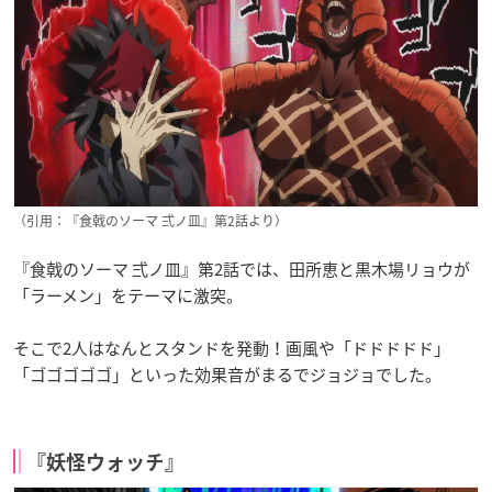
（引用：『食戟のソーマ 弍ノ皿』第2話より）
『食戟のソーマ 弍ノ皿』第2話では、田所恵と黒木場リョウが
「ラーメン」をテーマに激突。
そこで2人はなんとスタンドを発動！画風や「ドドドドド」
「ゴゴゴゴゴ」といった効果音がまるでジョジョでした。
『妖怪ウォッチ』