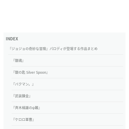
『ジョジョの奇妙な冒険』パロディが登場する作品まとめ
『銀魂』
『銀の匙 Silver Spoon』
『バクマン。』
『武装錬金』
『斉木楠雄のψ難』
『ケロロ軍曹』