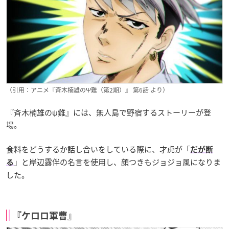
（引用：アニメ『斉木楠雄のΨ難（第2期）』 第6話 より）
『斉木楠雄のψ難』には、無人島で野宿するストーリーが登
場。
食料をどうするか話し合いをしている際に、才虎が「
だが断
」と岸辺露伴の名言を使用し、顔つきもジョジョ風になりま
る
した。
『ケロロ軍曹』