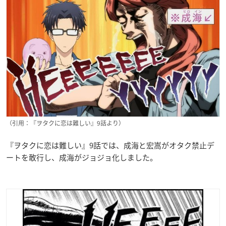
（引用：『ヲタクに恋は難しい』9話より）
『ヲタクに恋は難しい』9話では、成海と宏嵩がオタク禁止デ
ートを敢行し、成海がジョジョ化しました。