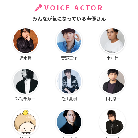
VOICE ACTOR
みんなが気になっている声優さん
速水奨
宮野真守
木村昴
諏訪部順一
花江夏樹
中村悠一