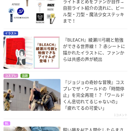
ライトまとめをファンが自作→
自担ライト紹介の流れに、ビー
ル型・刀型・魔法少女ステッキ
まで！
イラスト
『BLEACH』綾瀬川弓親と勉強
ができる世界線！？ 赤シートに
描かれたイラストに、ファンか
らは共感の声が続出
コスプレ
話題
『ジョジョの奇妙な冒険』コス
プレでザ・ワールドの「時間停
止」を完全再現！？「ワールド
くん息切れてるじゃないの」
「疲れてるの可愛い」
1コメント
BL
飼い猫をAIで人間化したらまさ