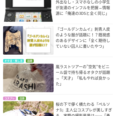
外出なし・スマホなしの小学生
が友達のインフルを把握→情報
源に「俺達の3DSと全く同じ」
『ゴールデンカムイ』刺青人皮
のような服が話題に！？既視感
のあるデザインに「全く期待し
ていない囚人に書いたやつ」
オタ活・推し活
話題
嵐ラストツアーの”空気”をビニ
ール袋で持ち帰るオタクが話題
→「天才」「私もやれば良かっ
た」
コスプレ
話題
桜の下で儚く横たわる『ペルソ
ナ3』主人公コスプレが美しすぎ
る→実際の撮影風景は……「勇