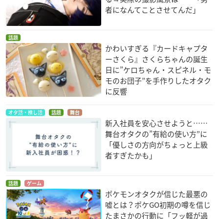
者になんてことさせてんだ」
話題
かわいすぎる『カードキャプタ
ーさくら』さくらちゃんの誕生
日に”ケロちゃん・スピネル・モ
モのお団子”を手作りしたオタク
に反響
オタ活・推し活
話題
舞台
新入社員を安心させようと……
舞台オタクの”有給の使い方”に
「優しさの方向がちょっと上級
者すぎたかも」
話題
ゲーム
ポケモンオタクが信じた最悪の
嘘とは？ポケGO初期の噂を信じ
たまさかの行動に「フッ軽が過