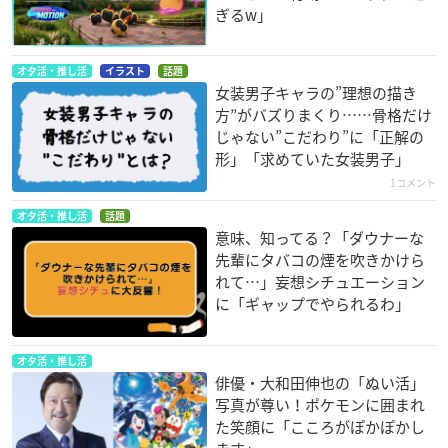
ぎるw」
オタ活・推し活
イラスト
話題
女装男子キャラの”理想の描き
方”がバズりまくり……骨格だけ
じゃない”こだわり”に「正解の
形」「求めていた女装男子」
1コメント
オタ活・推し活
話題
意味、知ってる？「ダウナーな
先輩にタバコの煙を吹きかけら
れて…」妄想シチュエーション
に「ギャップでやられるわ」
オタ活・推し活
俳優・大和田伸也の「ぬい活」
写真が尊い！ポケモンに囲まれ
た笑顔に「こころがぽかぽかし