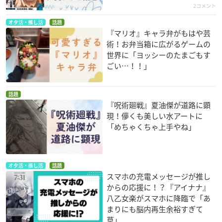
2コメント
オタ活・推し活
話題
『マリオ』キャラ弁がもはや芸
術！お弁当箱に広がるゲームの
世界に「ヨッシーのたまごもす
ごい…！！」
話題
『呪術廻戦』夏油傑が道路に顕
現！儚くも美しい水アートに
「めちゃくちゃ上手やね」
オタ活・推し活
話題
スマホの充電メッセージが推し
からの応援に！？『アイナナ』
八乙女楽がスマホに降臨で「あ
まりにも脳内再生余裕すぎて
草」