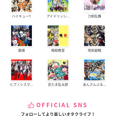
ハイキュー!!
アイドリッシ...
刀剣乱舞
銀魂
暗殺教室
呪術廻戦
ヒプノシスマ...
忍たま乱太郎
あんさんぶる...
OFFICIAL SNS
フォローしてより楽しいオタクライフ！