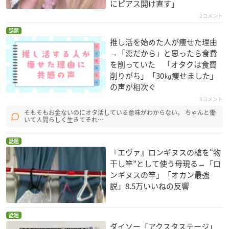
にピアス開け直す」
2コメント
話題
推し活を始めた人が痩せた理由
→「恋だから」と思ったら食費
を削っていた 「オタクは食費
削りがち」「30㎏痩せました」
の声が相次ぐ
3コメント
そもそもお金ないのにオタ活している意味がわからない。 ちゃんと働
いて人間らしく生きてそれ…
話題
『エヴァ』ロンギヌスの槍を“物
干し竿”として使う母現る→「ロ
ンギヌスの竿」「オカン最強
説」8.5万いいねの反響
話題
ダイソー「アクスタステージ」