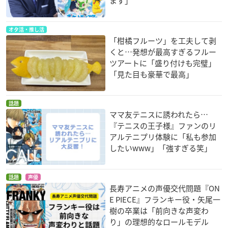
ます」
オタ活・推し活
「柑橘フルーツ」を工夫して剥
くと…発想が最高すぎるフルー
ツアートに「盛り付けも完璧」
「見た目も豪華で最高」
話題
ママ友テニスに誘われたら…
『テニスの王子様』ファンのリ
アルテニプリ体験に「私も参加
したいwww」「強すぎる笑」
話題
声優
長寿アニメの声優交代問題『ON
E PIECE』フランキー役・矢尾一
樹の卒業は「前向きな声変わ
り」の理想的なロールモデル