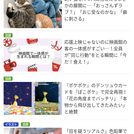
かの展開に…「おっさんずラ
ブ？」「おじ受なのかな」「癖
に刺さる」
話題
応援上映じゃないのに映画館の
客の一体感がすごい…！全員
が“同じ行動”をとる瞬間に「今
だ！食え！」
話題
『ポケポケ』のデンリュウカー
ドを『ぽこポケ』で完全再現！
「花の角度までバッチリ」「本
物から飛び出してきたみたい」
と絶賛
イラスト
話題
「目を疑うリアルさ」色鉛筆で