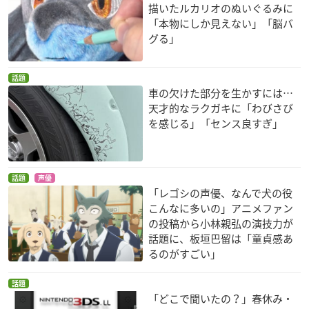
描いたルカリオのぬいぐるみに
「本物にしか見えない」「脳バ
グる」
話題
車の欠けた部分を生かすには…
天才的なラクガキに「わびさび
を感じる」「センス良すぎ」
話題
声優
「レゴシの声優、なんで犬の役
こんなに多いの」アニメファン
の投稿から小林親弘の演技力が
話題に、板垣巴留は「童貞感あ
るのがすごい」
話題
「どこで聞いたの？」春休み・