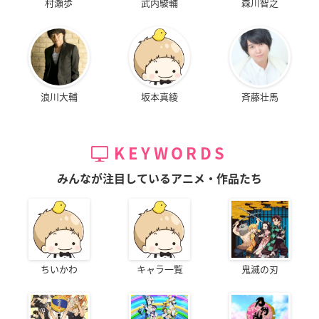
村瀬歩
武内駿輔
森川智之
浪川大輔
坂本真綾
斉藤壮馬
KEYWORDS
みんなが注目しているアニメ・作品たち
ちいかわ
キャラ一覧
鬼滅の刃