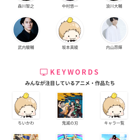
森川智之
中村悠一
浪川大輔
武内駿輔
坂本真綾
内山昂輝
KEYWORDS
みんなが注目しているアニメ・作品たち
ちいかわ
鬼滅の刃
キャラ一覧