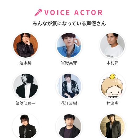
VOICE ACTOR
みんなが気になっている声優さん
速水奨
宮野真守
木村昴
諏訪部順一
花江夏樹
村瀬歩