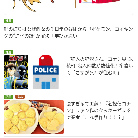
話題
鯉のぼりはなぜ鯉なの？日常の疑問から『ポケモン』コイキン
グの“進化の謎”が解決「学びが深い」
話題
『犯人の犯沢さん』コナン界“米
花町”殺人件数が数値化！桁違い
で「さすが死神が住む町」
話題
食品
凄すぎるて工藤！『名探偵コナ
ン』ファン作のクッキーがまる
で業者「これ手作り！！？」