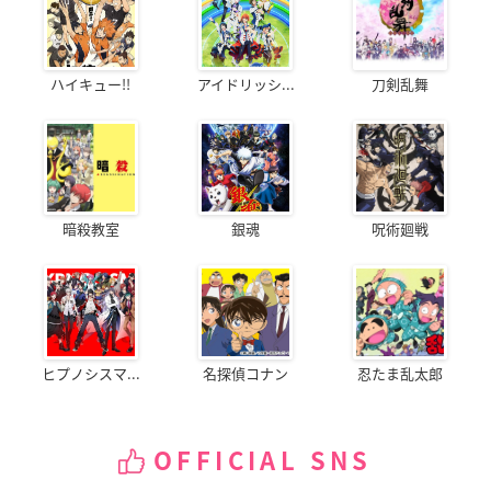
ハイキュー!!
アイドリッシ...
刀剣乱舞
暗殺教室
銀魂
呪術廻戦
ヒプノシスマ...
名探偵コナン
忍たま乱太郎
OFFICIAL SNS