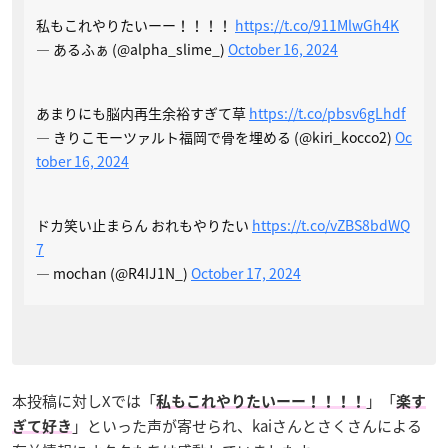
私もこれやりたいーー！！！！
https://t.co/911MlwGh4K
— あるふぁ (@alpha_slime_)
October 16, 2024
あまりにも脳内再生余裕すぎて草
https://t.co/pbsv6gLhdf
— きりこモーツァルト福岡で骨を埋める (@kiri_kocco2)
Oc
tober 16, 2024
ドカ笑い止まらん おれもやりたい
https://t.co/vZBS8bdWQ
7
— mochan (@R4IJ1N_)
October 17, 2024
本投稿に対しXでは「
」「
私もこれやりたいーー！！！！
楽す
」といった声が寄せられ、kaiさんとさくさんによる
ぎて好き