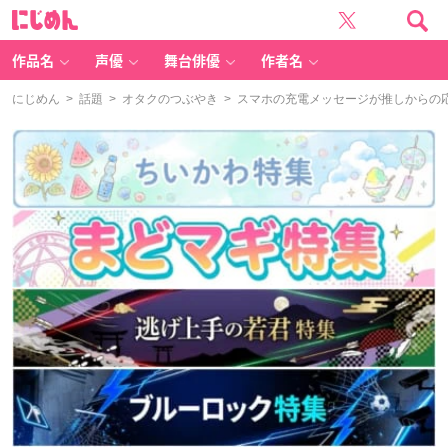
に
じ
め
ん
作品名
声優
舞台俳優
作者名
にじめん
>
話題
>
オタクのつぶやき
> スマホの充電メッセージが推しからの