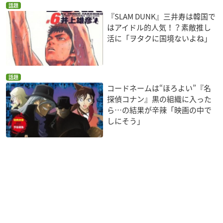
話題
『SLAM DUNK』三井寿は韓国で
はアイドル的人気！？素敵推し
活に「ヲタクに国境ないよね」
話題
コードネームは“ほろよい”『名
探偵コナン』黒の組織に入った
ら…の結果が辛辣「映画の中で
しにそう」