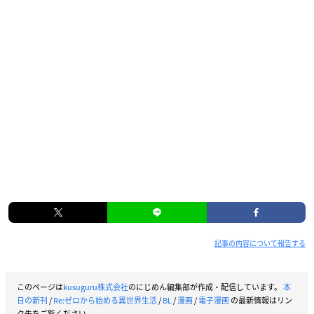
記事の内容について報告する
このページは
kusuguru株式会社
のにじめん編集部が作成・配信しています。
本
日の新刊
/
Re:ゼロから始める異世界生活
/
BL
/
漫画
/
電子漫画
の最新情報はリン
ク先をご覧ください。