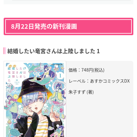
8月22日発売の新刊漫画
結婚したい竜宮さんは上陸しました 1
価格：748円(税込)
レーベル：あすかコミックスDX
朱子すず (著)