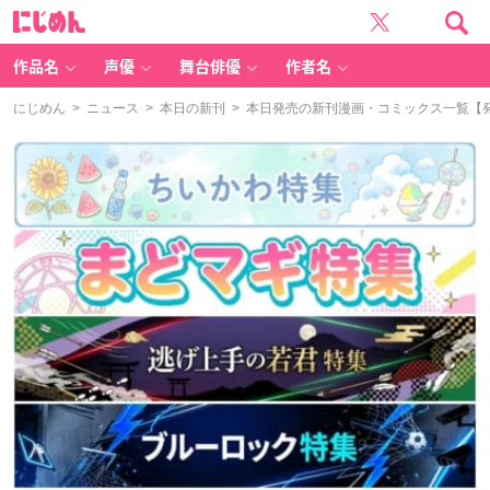
に
じ
め
ん
作品名
声優
舞台俳優
作者名
にじめん
>
ニュース
>
本日の新刊
> 本日発売の新刊漫画・コミックス一覧【発売