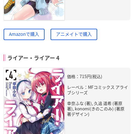
Amazonで購入
アニメイトで購入
ライアー・ライアー 4
価格：715円(税込)
レーベル：MFコミックス アライ
ブシリーズ
幸奈ふな (著), 久追 遥希 (著原
著), konomi(きのこのみ) (著原
著デザイン)