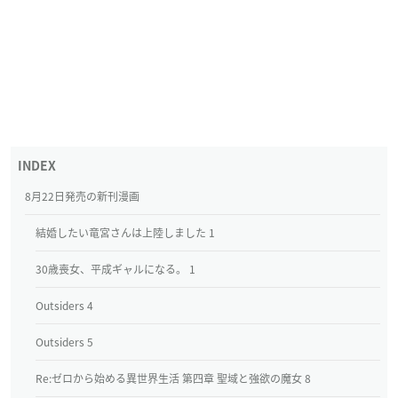
8月22日発売の新刊漫画
結婚したい竜宮さんは上陸しました 1
30歳喪女、平成ギャルになる。 1
Outsiders 4
Outsiders 5
Re:ゼロから始める異世界生活 第四章 聖域と強欲の魔女 8