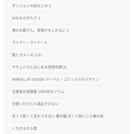
ダンジョンの幼なじみ 3
はなものがたり 3
俺のお嫁さん、変態かもしれない 2
ライアー・ライアー 4
龍とカメレオン(2)
サキュバスとはじめる真剣交際(3)
MARVEL BY DESIGN マーベル・コミックスのデザイン
古屋兎丸短篇集 1985年のソドム
可愛いだけじゃ満足できない
甘くて熱くて息もできない 番外編 甘くて熱い二十歳の夜
くちびるから愛