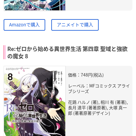
Amazonで購入
アニメイトで購入
Re:ゼロから始める異世界生活 第四章 聖域と強欲
の魔女 8
価格：748円(税込)
レーベル：MFコミックス アライ
ブシリーズ
花鶏 ハルノ (著), 相川 有 (著著),
長月 達平 (著著原著), 大塚 真一
郎 (著著原著デザイン)