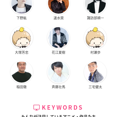
下野紘
速水奨
諏訪部順一
大塚芳忠
花江夏樹
村瀬歩
稲田徹
斉藤壮馬
三宅健太
KEYWORDS
みんなが注目しているアニメ・作品たち