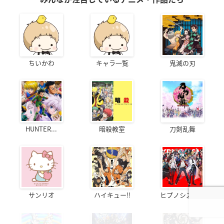
ちいかわ
キャラ一覧
鬼滅の刃
HUNTER...
暗殺教室
刀剣乱舞
サンリオ
ハイキュー!!
ヒプノシスマ...