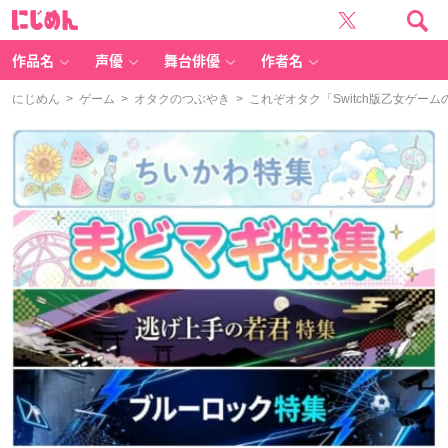
に
じ
め
ん
作品名
声優
舞台俳優
作者名
にじめん
>
ゲーム
>
オタクのつぶやき
> これぞオタク「Switch版乙女ゲ