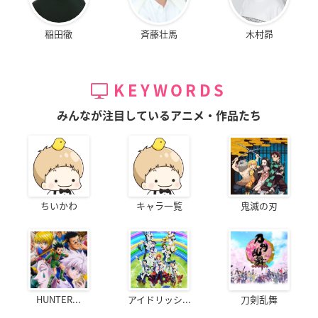
稲田徹
斉藤壮馬
木村昴
KEYWORDS
みんなが注目しているアニメ・作品たち
ちいかわ
キャラ一覧
鬼滅の刃
HUNTER...
アイドリッシ...
刀剣乱舞