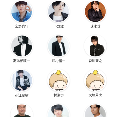
宮野真守
下野紘
速水奨
諏訪部順一
鈴村健一
森川智之
花江夏樹
村瀬歩
大塚芳忠