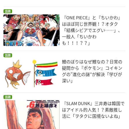
話題
『ONE PIECE』と『ちいかわ』
はほぼ同じ世界観！？オタク
「結構シビアでエグい……」、
一般人「ちいかわ
も！！！？？」
話題
鯉のぼりはなぜ鯉なの？日常の
疑問から『ポケモン』コイキン
グの“進化の謎”が解決「学びが
深い」
話題
『SLAM DUNK』三井寿は韓国で
はアイドル的人気！？素敵推し
活に「ヲタクに国境ないよね」