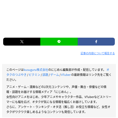
記事の内容について報告する
このページは
kusuguru株式会社
のにじめん編集部が作成・配信しています。
オ
タクのつぶやき
/
ピクミン
/
話題
/
ゲーム
/
VTuber
の最新情報はリンク先をご覧く
ださい。
アニメ・ゲーム・漫画などの2次元コンテンツや、声優・舞台・俳優などの情
報・話題をお届けする情報メディア「にじめん」。
女性向けアニメをはじめ、少年アニメやキャラクター作品、VTuberなどストリー
マーにも幅を広げ、オタクが気になる情報を幅広くお届けしています。
さらに、アンケート・ランキング・オタ活（推し活）お役立ち情報など、女性オ
タクがワクワク楽しめるようなコンテンツも発信しています。