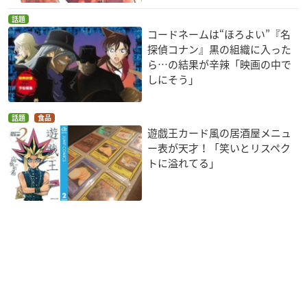
話題
コードネームは“ほろよい”『名
探偵コナン』黒の組織に入った
ら…の結果が辛辣「映画の中で
しにそう」
話題
食品
遊戯王カード風の居酒屋メニュ
ー表が天才！「笑いとリスペク
トに溢れてる」