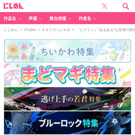
に
じ
め
ん
作品名
声優
舞台俳優
作者名
にじめん
>
VTuber
>
オタクのつぶやき
> 『ピクミン』“あるある”な思考の