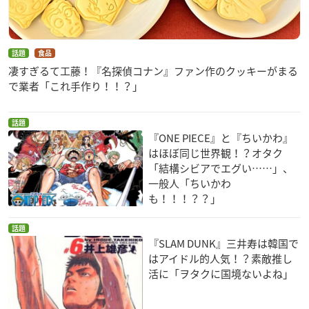
話題
食品
凄すぎるて工藤！『名探偵コナン』ファン作のクッキーがまる
で業者「これ手作り！！？」
話題
『ONE PIECE』と『ちいかわ』
はほぼ同じ世界観！？オタク
「結構シビアでエグい……」、
一般人「ちいかわ
も！！！？？」
話題
『SLAM DUNK』三井寿は韓国で
はアイドル的人気！？素敵推し
活に「ヲタクに国境ないよね」