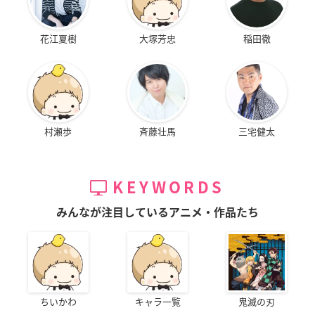
花江夏樹
大塚芳忠
稲田徹
村瀬歩
斉藤壮馬
三宅健太
KEYWORDS
みんなが注目しているアニメ・作品たち
ちいかわ
キャラ一覧
鬼滅の刃