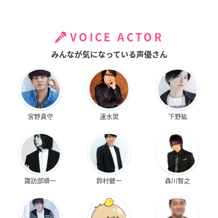
VOICE ACTOR
みんなが気になっている声優さん
宮野真守
速水奨
下野紘
諏訪部順一
鈴村健一
森川智之