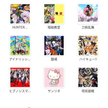
HUNTER...
暗殺教室
刀剣乱舞
アイドリッシ...
銀魂
ハイキュー!!
ヒプノシスマ...
サンリオ
呪術廻戦