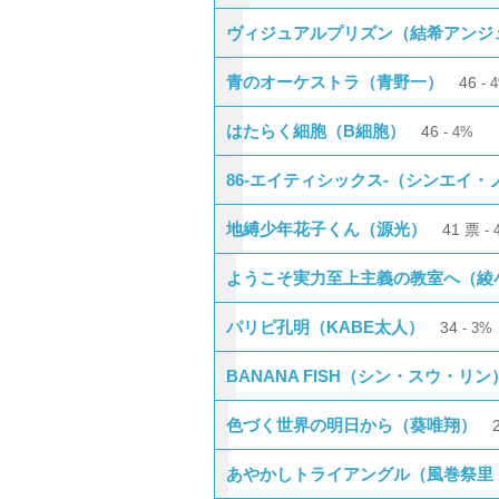
ヴィジュアルプリズン（結希アンジ
青のオーケストラ（青野一）
46
はたらく細胞（B細胞）
46
4%
86-エイティシックス-（シンエイ・
地縛少年花子くん（源光）
41
票
ようこそ実力至上主義の教室へ（綾
パリピ孔明（KABE太人）
34
3%
BANANA FISH（シン・スウ・リン
色づく世界の明日から（葵唯翔）
あやかしトライアングル（風巻祭里