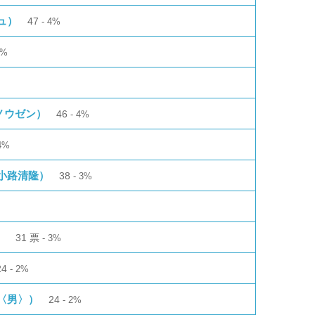
ュ）
47
4%
4%
ノウゼン）
46
4%
4%
小路清隆）
38
3%
）
31
票
3%
24
2%
〈男〉）
24
2%