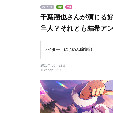
アンケート
話題
声優
千葉翔也さんが演じる
隼人？それとも結希ア
ライター：にじめん編集部
2023年 08月22日
Tuesday 12:00