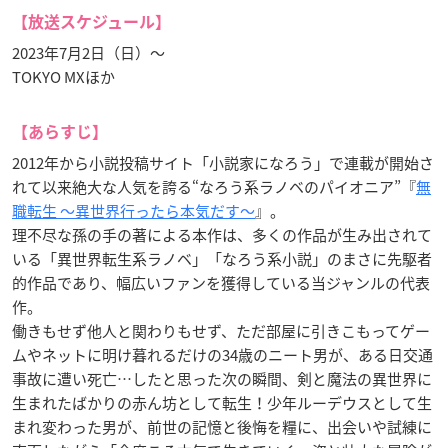
【放送スケジュール】
2023年7月2日（日）〜
TOKYO MXほか
【あらすじ】
2012年から小説投稿サイト「小説家になろう」で連載が開始さ
れて以来絶大な人気を誇る“なろう系ラノベのパイオニア”『
無
職転生 ～異世界行ったら本気だす～
』。
理不尽な孫の手の著による本作は、多くの作品が生み出されて
いる「異世界転生系ラノベ」「なろう系小説」のまさに先駆者
的作品であり、幅広いファンを獲得している当ジャンルの代表
作。
働きもせず他人と関わりもせず、ただ部屋に引きこもってゲー
ムやネットに明け暮れるだけの34歳のニート男が、ある日交通
事故に遭い死亡…したと思った次の瞬間、剣と魔法の異世界に
生まれたばかりの赤ん坊として転生！少年ルーデウスとして生
まれ変わった男が、前世の記憶と後悔を糧に、出会いや試練に