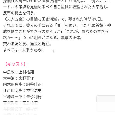
探偵社の礎そのものたる福沢諭吉と江戸川乱歩、〝魔人〟フョ
ードルの策謀を見極めるべく自ら監獄に収監された太宰治も、
反撃の機会を伺う。
《天人五衰》の目論む国家消滅まで、残された時間は6日。
それまでに、彼らの手にある「頁」を奪い、まだ見ぬ首領・神
威を倒すことができるのだろうか?「これが、あなたの生きる
路か……」ついに明らかになる、黒幕の正体。
交わる友と友、過去と現在。
すべては、未来のために——。
【キャスト】
中島敦：上村祐翔
太宰治：宮野真守
国木田独歩：細谷佳正
江戸川乱歩：神谷浩史
谷崎潤一郎：豊永利行
宮沢賢治：花倉桔道
与謝野晶子：嶋村侑
泉鏡花：諸星すみれ