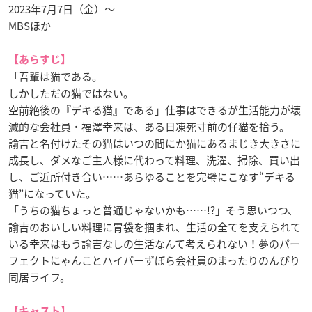
2023年7月7日（金）〜
MBSほか
【あらすじ】
「吾輩は猫である。
しかしただの猫ではない。
空前絶後の『デキる猫』である」仕事はできるが生活能力が壊
滅的な会社員・福澤幸来は、ある日凍死寸前の仔猫を拾う。
諭吉と名付けたその猫はいつの間にか猫にあるまじき大きさに
成長し、ダメなご主人様に代わって料理、洗濯、掃除、買い出
し、ご近所付き合い……あらゆることを完璧にこなす“デキる
猫”になっていた。
「うちの猫ちょっと普通じゃないかも……!?」そう思いつつ、
諭吉のおいしい料理に胃袋を掴まれ、生活の全てを支えられて
いる幸来はもう諭吉なしの生活なんて考えられない！夢のパー
フェクトにゃんことハイパーずぼら会社員のまったりのんびり
同居ライフ。
【キャスト】