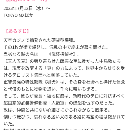
2023年7月12日（水）〜
TOKYO MXほか
【あらすじ】
天空カジノで摘発された硬貨型爆弾。
その1枚が街で爆発し、混乱の中で終末が幕を開けた。
卑劣なる賊の名は——《武装探偵社》。
《天人五衰》の張り巡らせた醜悪な罠に掛かった中島敦たち
は、現実を改変する「頁」の力によって、世界中から誹りを受
けるテロリスト集団へと顛落していた。
軍警最強の特殊部隊《猟犬》は、その身を社会へと捧げた信念
と代償のもとに獲物を追い、千々に喰いちぎる。
そして、彼らが隊長・福地桜痴は、新時代のテロに対抗すべく
超国家的武装警備部隊「人類軍」の蜂起を促すのだった。
敦は、仲間と共にない心細さにかられながらも直走る。
倒けつ転びつ、哀れなる迷い犬の走る路に希望の種は撒かれて
いた。