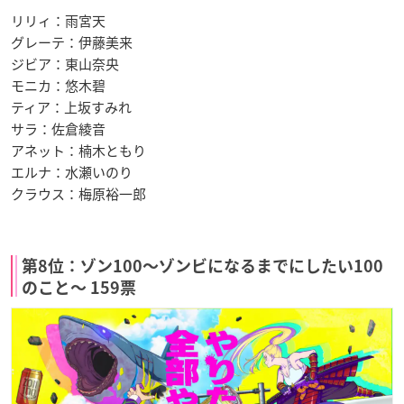
リリィ：雨宮天
グレーテ：伊藤美来
ジビア：東山奈央
モニカ：悠木碧
ティア：上坂すみれ
サラ：佐倉綾音
アネット：楠木ともり
エルナ：水瀬いのり
クラウス：梅原裕一郎
第8位：ゾン100〜ゾンビになるまでにしたい100
のこと〜 159票