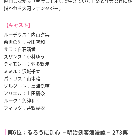
直面しながら「今度こそ本気で生きていく」姿と壮大な冒険が
描かれる大河ファンタジー。
【キャスト】
ルーデウス：内山夕実
前世の男：杉田智和
サラ：白石晴香
スザンヌ：小林ゆう
ティモシー：羽多野渉
ミミル：沢城千春
パトリス：山本格
ゾルダート：鳥海浩輔
アリエル：上田麗奈
ルーク：興津和幸
フィッツ：茅野愛衣
第6位：るろうに剣心 －明治剣客浪漫譚－ 273票