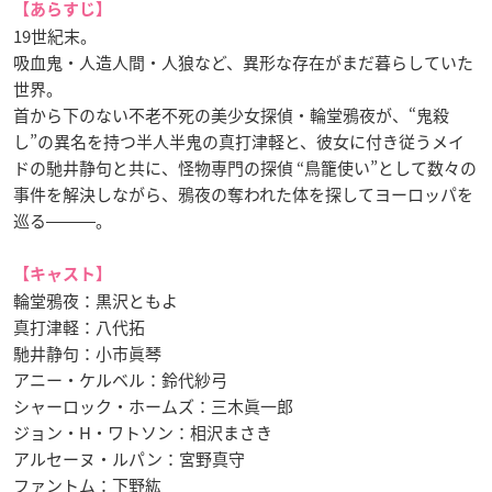
【あらすじ】
19世紀末。
吸血鬼・人造人間・人狼など、異形な存在がまだ暮らしていた
世界。
首から下のない不老不死の美少女探偵・輪堂鴉夜が、“鬼殺
し”の異名を持つ半人半鬼の真打津軽と、彼女に付き従うメイ
ドの馳井静句と共に、怪物専門の探偵 “鳥籠使い”として数々の
事件を解決しながら、鴉夜の奪われた体を探してヨーロッパを
巡る―――。
【キャスト】
輪堂鴉夜：黒沢ともよ
真打津軽：八代拓
馳井静句：小市眞琴
アニー・ケルベル：鈴代紗弓
シャーロック・ホームズ：三木眞一郎
ジョン・H・ワトソン：相沢まさき
アルセーヌ・ルパン：宮野真守
ファントム：下野紘