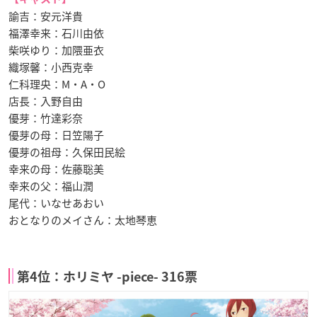
諭吉：安元洋貴
福澤幸来：石川由依
柴咲ゆり：加隈亜衣
織塚馨：小西克幸
仁科理央：M・A・O
店長：入野自由
優芽：竹達彩奈
優芽の母：日笠陽子
優芽の祖母：久保田民絵
幸来の母：佐藤聡美
幸来の父：福山潤
尾代：いなせあおい
おとなりのメイさん：太地琴恵
第4位：ホリミヤ -piece- 316票