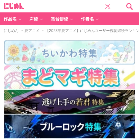
に
じ
め
ん
作品名
声優
舞台俳優
作者名
にじめん
>
夏アニメ
> 【2023年夏アニメ】にじめんユーザー視聴継続ランキン