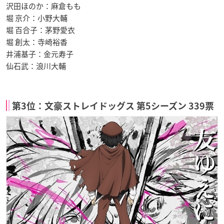
沢田ほのか：麻倉もも
堀 京介：小野大輔
堀 百合子：茅野愛衣
堀 創太：寺崎裕香
井浦基子：金元寿子
仙石武：浪川大輔
第3位：文豪ストレイドッグス 第5シーズン 339票