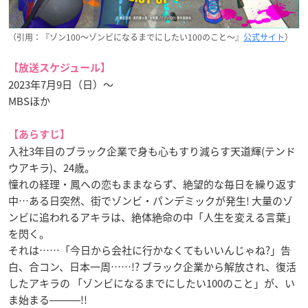
（引用：『ゾン100〜ゾンビになるまでにしたい100のこと〜』
公式サイト
）
【放送スケジュール】
2023年7月9日（日）〜
MBSほか
【あらすじ】
入社3年目のブラック企業で身も心もすり減らす天道輝(テンド
ウアキラ)、24歳。
憧れの経理・鳳への恋もままならず、絶望的な毎日を繰り返す
中…ある日突然、街でゾンビ・パンデミックが発生! 大量のゾ
ンビに追われるアキラは、絶体絶命の中「人生を変える言葉」
を閃く。
それは……「今日から会社に行かなくてもいいんじゃね?」告
白、合コン、日本一周……!? ブラック企業から解放され、復活
したアキラの 「ゾンビになるまでにしたい100のこと」が、い
ま始まる―――!!