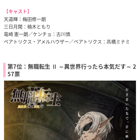
【キャスト】
天道輝：梅田修一朗
三日月閑：楠木ともり
竜崎 憲一朗／ケンチョ：古川慎
ベアトリクス・アメルハウザー／ベアトリクス：髙橋ミナミ
第7位：無職転生 Ⅱ ～異世界行ったら本気だす～ 2
57票