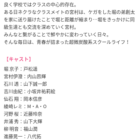
良く学校ではクラスの中心的存在。
ある日ネクラなクラスメイトの宮村は、ケガをした堀の弟創太
を家に送り届けたことで堀と距離が縮まり…堀をきっかけに同
級生達とも交流を深めていく宮村。
みんなと繋がることで鮮やかに変わっていく日々。
そんな毎日は、青春が詰まった超微炭酸系スクールライフ！
【キャスト】
堀 京子：戸松遥
宮村伊澄：内山昂輝
石川 透：山下誠一郎
吉川由紀：小坂井祐莉絵
仙石 翔：岡本信彦
綾崎レミ：M・A・O
河野 桜：近藤玲奈
井浦 秀：山下大輝
柳 明音：福山潤
進藤晃一：八代拓