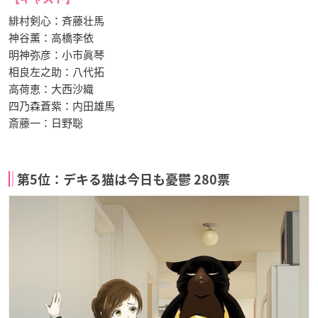
緋村剣心：斉藤壮馬
神谷薫：高橋李依
明神弥彦：小市眞琴
相良左之助：八代拓
高荷恵：大西沙織
四乃森蒼紫：内田雄馬
斎藤一：日野聡
第5位：デキる猫は今日も憂鬱 280票