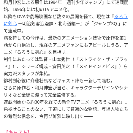
和月伸宏による原作は1994年「週刊少年ジャンプ」にて連載開
始、1996年には初のTVアニメ化。
以降もOVAや劇場映画など数々の展開を経て、現在は『
るろう
に剣心
－明治剣客浪漫譚・北海道編－』が「ジャンプSQ.」に
て連載中。
満を持しての今作は、最新のアニメーション技術で原作を第1
話から再構築し、現在のアニメファンにもアピールしうる、ア
ニメ『るろうに剣心』を目指す。
制作にあたっては監督・山本秀世（『ストライク・ザ・ブラッ
ド』）、シリーズ構成・倉田英之（『メイドインアビス』）ら
実力派スタッフが集結。
緋村剣心役に斉藤壮馬などキャスト陣も一新して臨む。
さらに原作者・和月伸宏が自ら、キャラクターデザインやシナ
リオなど全編に渡って完全監修する。
連載開始から約30年を経ての新作TVアニメ『るろうに剣心』。
色褪せることのない、王道にして普遍的な物語、登場人物たち
の苛烈な信念を、今再び鮮烈に映し出す――
【キャスト】