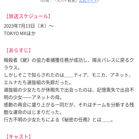
（引用：「スパイ教室」
公式サイト
）
【放送スケジュール】
2023年7月13日（木）〜
TOKYO MXほか
【あらすじ】
暗殺者《屍》の協力者捕獲任務が成功し、陽炎パレスに戻るク
ラウス。
しかしそこで知らされたのは＿＿ティア、モニカ、アネット、
エルナたち選抜組の失踪だった。
選抜組の少女たちが休暇先で出会ったのは、記憶喪失で出自不
明の少女――アネットの母。
感動の再会に盛り上がる一同だが、それはチームを分断する残
酷な運命のはじまりだった。
行方不明の少女たちによる《秘密の任務》とは＿＿。
【キャスト】