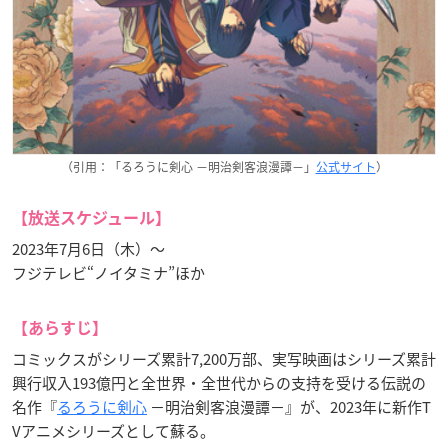
（引用：「るろうに剣心 －明治剣客浪漫譚－」
公式サイト
）
【放送スケジュール】
2023年7月6日（木）～
フジテレビ“ノイタミナ”ほか
【あらすじ】
コミックスがシリーズ累計7,200万部、実写映画はシリーズ累計
興行収入193億円と全世界・全世代からの支持を受ける伝説の
名作『
るろうに剣心
－明治剣客浪漫譚－』が、2023年に新作T
Vアニメシリーズとして蘇る。