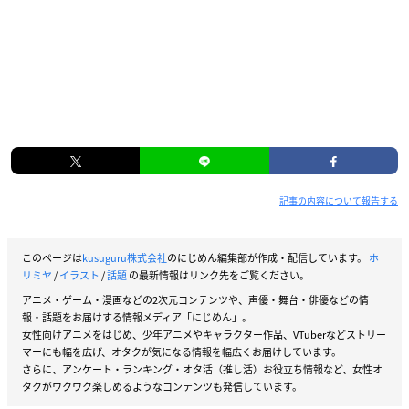
記事の内容について報告する
このページは
kusuguru株式会社
のにじめん編集部が作成・配信しています。
ホ
リミヤ
/
イラスト
/
話題
の最新情報はリンク先をご覧ください。
アニメ・ゲーム・漫画などの2次元コンテンツや、声優・舞台・俳優などの情
報・話題をお届けする情報メディア「にじめん」。
女性向けアニメをはじめ、少年アニメやキャラクター作品、VTuberなどストリー
マーにも幅を広げ、オタクが気になる情報を幅広くお届けしています。
さらに、アンケート・ランキング・オタ活（推し活）お役立ち情報など、女性オ
タクがワクワク楽しめるようなコンテンツも発信しています。