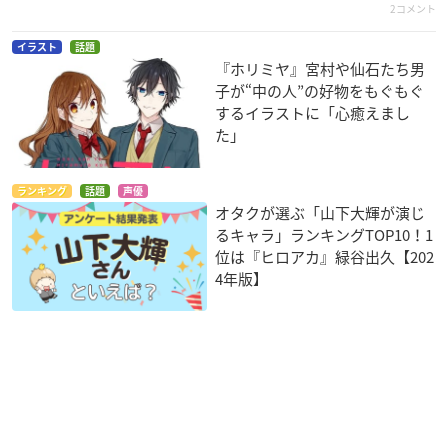
2コメント
イラスト
話題
『ホリミヤ』宮村や仙石たち男
子が“中の人”の好物をもぐもぐ
するイラストに「心癒えまし
た」
ランキング
話題
声優
オタクが選ぶ「山下大輝が演じ
るキャラ」ランキングTOP10！1
位は『ヒロアカ』緑谷出久【202
4年版】