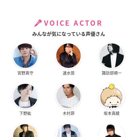
VOICE ACTOR
みんなが気になっている声優さん
宮野真守
速水奨
諏訪部順一
下野紘
木村昴
坂本真綾