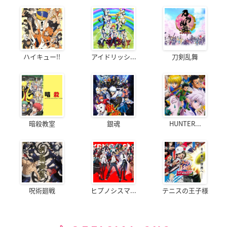
ハイキュー!!
アイドリッシ...
刀剣乱舞
暗殺教室
銀魂
HUNTER...
呪術廻戦
ヒプノシスマ...
テニスの王子様