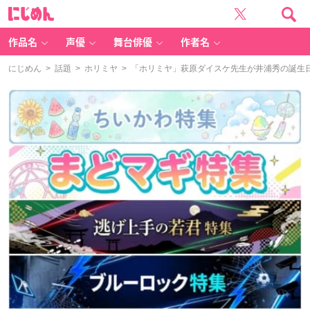
に
じ
め
ん
作品名
声優
舞台俳優
作者名
にじめん
>
話題
>
ホリミヤ
> 「ホリミヤ」萩原ダイスケ先生が井浦秀の誕生