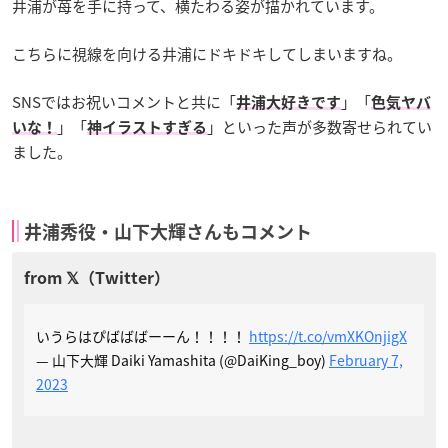
井浦が苺を手に持って、横たわる姿が描かれています。
こちらに視線を向ける井浦にドキドキしてしまいますね。
SNSではお祝いコメントと共に「
」「
井浦大好きです
色気ヤバ
」「
」といった声が多数寄せられてい
いな！
神イラストすぎる
ました。
井浦秀役・山下大輝さんもコメント
いうらはぴばばばーーん！！！！
https://t.co/vmXKOnjigX
— 山下大輝 Daiki Yamashita (@DaiKing_boy)
February 7,
2023