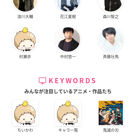
浪川大輔
花江夏樹
森川智之
村瀬歩
中村悠一
斉藤壮馬
KEYWORDS
みんなが注目しているアニメ・作品たち
ちいかわ
キャラ一覧
鬼滅の刃