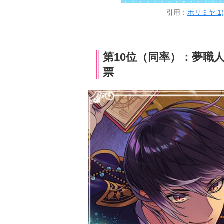
引用：
ホリミヤ 1(
第10位（同率）：夢職
票