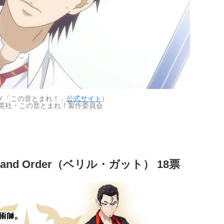
メ「この音とまれ！」
公式サイト
）
英社・この音とまれ！製作委員会
rand Order（ベリル・ガット） 18票