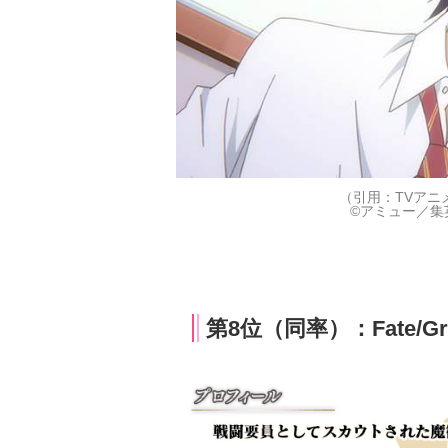
（引用：TVアニ
©アミュー／集
第8位（同率）：Fate/G