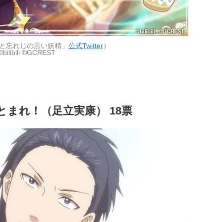
と忘れじの黒い妖精」
公式Twitter
）
©bilibili ©GCREST
とまれ！（足立実康） 18票