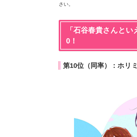
さい。
「石谷春貴さんといえ
0！
第10位（同率）：ホリミ