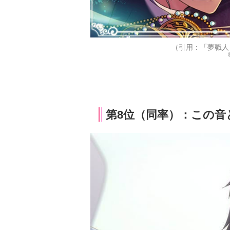
（引用：「夢職人
第8位（同率）：この音