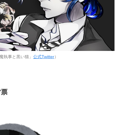
魔執事と黒い猫」
公式Twitter
）
7票