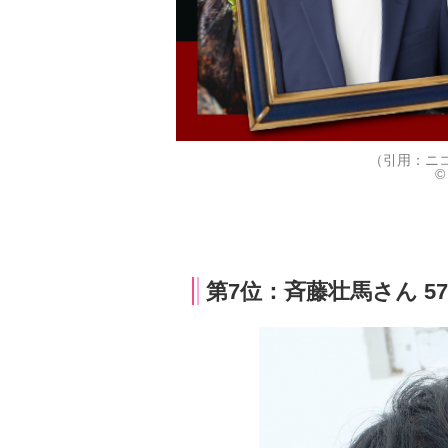
（引用：ニ
©
第7位：斉藤壮馬さん 5