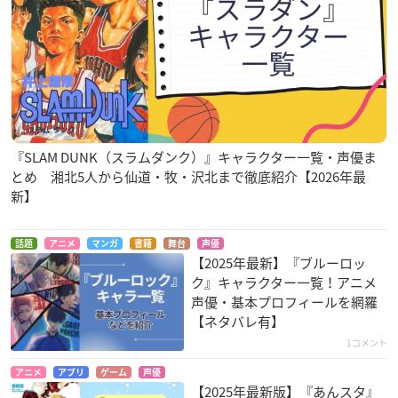
『SLAM DUNK（スラムダンク）』キャラクター一覧・声優ま
とめ 湘北5人から仙道・牧・沢北まで徹底紹介【2026年最
新】
話題
アニメ
マンガ
書籍
舞台
声優
【2025年最新】『ブルーロッ
ク』キャラクター一覧！アニメ
声優・基本プロフィールを網羅
【ネタバレ有】
1コメント
アニメ
アプリ
ゲーム
声優
【2025年最新版】『あんスタ』