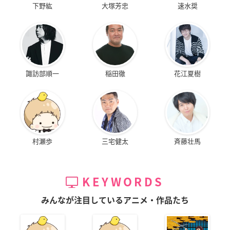
下野紘
大塚芳忠
速水奨
諏訪部順一
稲田徹
花江夏樹
村瀬歩
三宅健太
斉藤壮馬
KEYWORDS
みんなが注目しているアニメ・作品たち