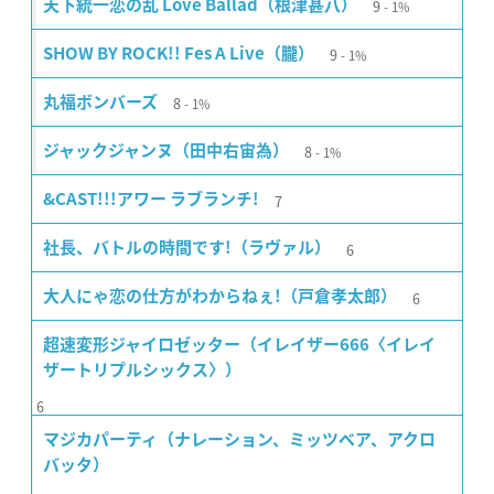
9
天下統一恋の乱 Love Ballad（根津甚八）
1%
9
SHOW BY ROCK!! Fes A Live（朧）
1%
8
丸福ボンバーズ
1%
8
ジャックジャンヌ（田中右宙為）
1%
7
&CAST!!!アワー ラブランチ!
6
社長、バトルの時間です!（ラヴァル）
6
大人にゃ恋の仕方がわからねぇ!（戸倉孝太郎）
超速変形ジャイロゼッター（イレイザー666〈イレイ
ザートリプルシックス〉）
6
マジカパーティ（ナレーション、ミッツベア、アクロ
バッタ）