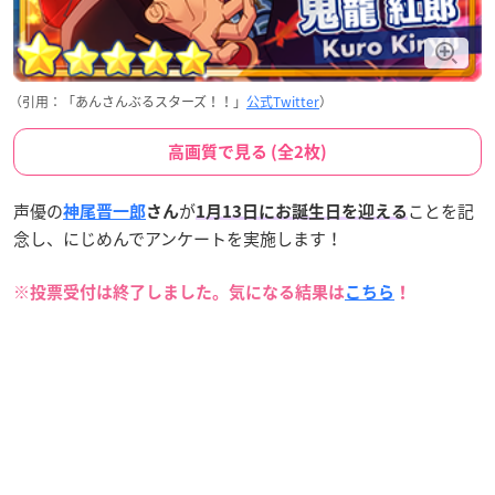
（引用：「あんさんぶるスターズ！！」
公式Twitter
）
高画質で見る (全2枚)
声優の
が
ことを記
神尾晋一郎
さん
1月13日にお誕生日
を迎える
念し、にじめんでアンケートを実施します！
※投票受付は終了しました。気になる結果は
こちら
！