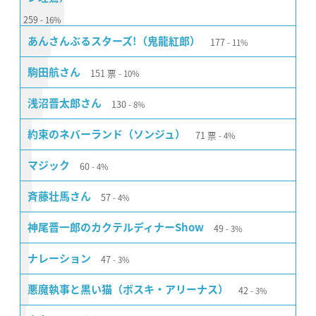
259
16%
177
あんさんぶるスターズ!（鬼龍紅郎）
11%
151
票
駒田航さん
10%
130
浅沼晋太郎さん
8%
71
票
約束のネバーランド（ソンジュ）
4%
60
マジック
4%
57
斉藤壮馬さん
4%
49
神尾晋一郎のカクテルディナーShow
3%
47
ナレーション
3%
42
悪魔執事と黒い猫（ボスキ・アリーナス）
3%