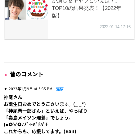
皆のコメント
2023年1月9日 at 5:35 PM
返信
神尾さん
お誕生日おめでとうごさいます。(_ _*)
「神尾晋一郎さん」といえば、やっぱり
「毒島メイソン理鶯」でしょう。
(๑✪∀✪ﾉﾉﾞ✧ﾊﾟﾁﾊﾟﾁ
これからも、応援してます。(Ban)