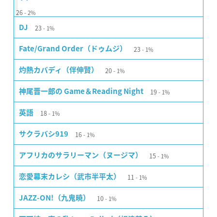
26
2%
23
DJ
1%
23
Fate/Grand Order（ドゥムジ）
1%
20
灼熱カバディ（伴伸賢）
1%
19
神尾晋一郎の Game＆Reading Night
1%
18
英語
1%
16
サクラバシ919
1%
15
アフリカのサラリーマン（ヌージマ）
1%
11
恋愛幕末カレシ（武市半平太）
1%
10
JAZZ-ON!（九鬼暁）
1%