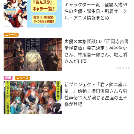
キャラクター一覧｜登場人物59
名の声優・誕生日・所属サーク
ル・アニメ情報まとめ
ニュース
声優×本格怪談CD「西園寺古書
堂怪奇譚」発売決定！神谷浩史
さん、神尾晋一郎さん、堀江瞬
さんが出演
1コメント
声優
ニュース
新プロジェクト『君ノ隣ニ座ル
星。』始動！増田俊樹さんら男
性声優12人が演じる星座の王子
様が登場