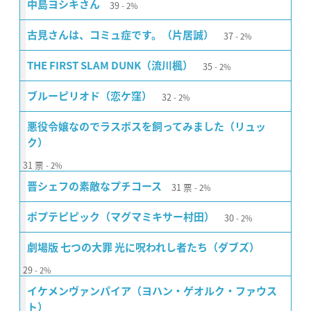
39
中島ヨシキさん
2%
37
古見さんは、コミュ症です。（片居誠）
2%
35
THE FIRST SLAM DUNK（流川楓）
2%
32
ブルーピリオド（恋ケ窪）
2%
悪役令嬢なのでラスボスを飼ってみました（リュッ
ク）
31
票
2%
31
票
晋シェフの素敵なプチコース
2%
30
ポプテピピック（マグマミキサー村田）
2%
劇場版 七つの大罪 光に呪われし者たち（ダブズ）
29
2%
イケメンヴァンパイア（ヨハン・ゲオルク・ファウス
ト）