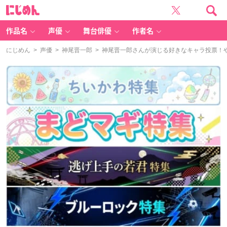
に
じ
め
ん
作品名
声優
舞台俳優
作者名
にじめん
>
声優
>
神尾晋一郎
> 神尾晋一郎さんが演じる好きなキャラ投票！