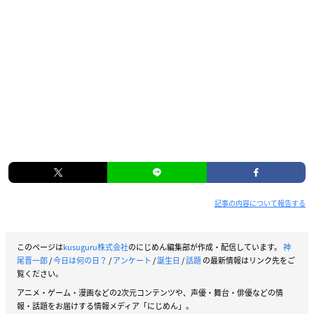
記事の内容について報告する
このページは
kusuguru株式会社
のにじめん編集部が作成・配信しています。
神
尾晋一郎
/
今日は何の日？
/
アンケート
/
誕生日
/
話題
の最新情報はリンク先をご
覧ください。
アニメ・ゲーム・漫画などの2次元コンテンツや、声優・舞台・俳優などの情
報・話題をお届けする情報メディア「にじめん」。