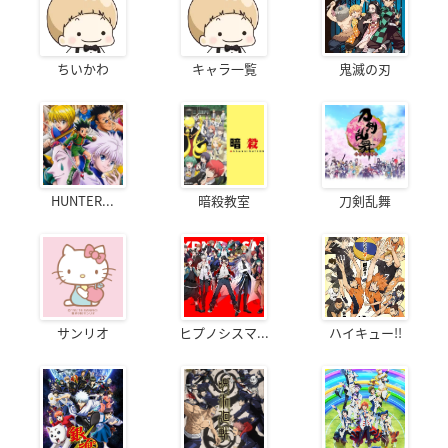
ちいかわ
キャラ一覧
鬼滅の刃
HUNTER...
暗殺教室
刀剣乱舞
サンリオ
ヒプノシスマ...
ハイキュー!!