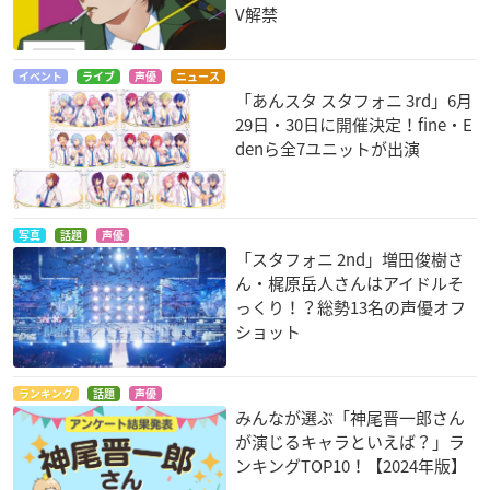
V解禁
イベント
ライブ
声優
ニュース
「あんスタ スタフォニ 3rd」6月
29日・30日に開催決定！fine・E
denら全7ユニットが出演
写真
話題
声優
「スタフォニ 2nd」増田俊樹さ
ん・梶原岳人さんはアイドルそ
っくり！？総勢13名の声優オフ
ショット
ランキング
話題
声優
みんなが選ぶ「神尾晋一郎さん
が演じるキャラといえば？」ラ
ンキングTOP10！【2024年版】