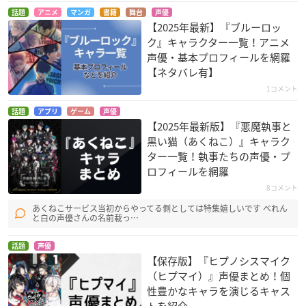
話題
アニメ
マンガ
書籍
舞台
声優
【2025年最新】『ブルーロッ
ク』キャラクター一覧！アニメ
声優・基本プロフィールを網羅
【ネタバレ有】
1コメント
話題
アプリ
ゲーム
声優
【2025年最新版】『悪魔執事と
黒い猫（あくねこ）』キャラク
ター一覧！執事たちの声優・プ
ロフィールを網羅
8コメント
あくねこサービス当初からやってる側としては特集嬉しいです べれん
と白の声優さんの名前載っ…
話題
声優
【保存版】『ヒプノシスマイク
（ヒプマイ）』声優まとめ！個
性豊かなキャラを演じるキャス