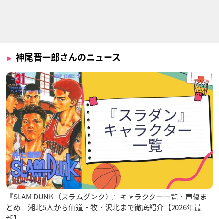
えんぎもん
珈琲いかがでしょう
めしぬま。
店員
部長
花山先輩
神尾晋一郎さんのニュース
からめるハニー
堀口誠斗
『SLAM DUNK（スラムダンク）』キャラクター一覧・声優ま
とめ 湘北5人から仙道・牧・沢北まで徹底紹介【2026年最
新】