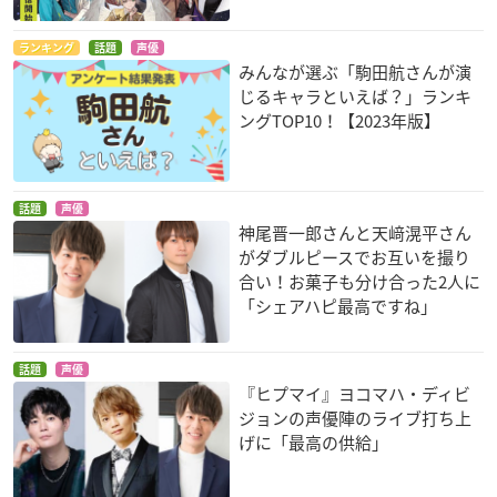
ランキング
話題
声優
みんなが選ぶ「駒田航さんが演
じるキャラといえば？」ランキ
ングTOP10！【2023年版】
話題
声優
神尾晋一郎さんと天﨑滉平さん
がダブルピースでお互いを撮り
合い！お菓子も分け合った2人に
「シェアハピ最高ですね」
話題
声優
『ヒプマイ』ヨコマハ・ディビ
ジョンの声優陣のライブ打ち上
げに「最高の供給」