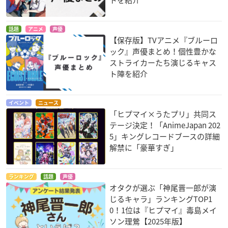
トを紹介
話題
アニメ
声優
【保存版】TVアニメ『ブルーロ
ック』声優まとめ！個性豊かな
ストライカーたち演じるキャス
ト陣を紹介
イベント
ニュース
「ヒプマイ×うたプリ」共同ス
テージ決定！「AnimeJapan 202
5」キングレコードブースの詳細
解禁に「豪華すぎ」
ランキング
話題
声優
オタクが選ぶ「神尾晋一郎が演
じるキャラ」ランキングTOP1
0！1位は『ヒプマイ』毒島メイ
ソン理鶯【2025年版】