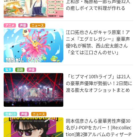
上和彦・梅原裕一郎ら声優32人
の癒しボイスで料理が作れる
アニメ
声優
ニュース
江口拓也さんがキャラ原案！ア
ニメ『エグミレガシー』豪華声
優9名が解禁、西山宏太朗さん
「全ては江口さんのせい」
写真
話題
声優
「ヒプマイ10thライブ」は21人
の豪華声優陣が勢揃い！2日間に
渡る膨大なオフショットまとめ
音楽CD
声優
ニュース
岡本信彦さんら豪華男性声優30
名がJ-POPをカバー！[Re:collec
tion]第2弾アルバムのティザーP