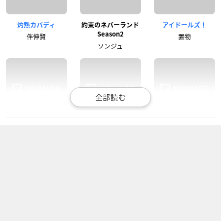
灼熱カバディ
約束のネバーランド
アイドールズ！
Season2
伴伸賢
置物
ソンジュ
ヒプノシスマイク -D
大人にゃ恋の仕方が
あんさんぶるスター
ivision Rap Battle-
わからねぇ！
ズ！
Rhyme Anima
戸倉孝太郎
鬼龍紅郎
毒島メイソン理鶯