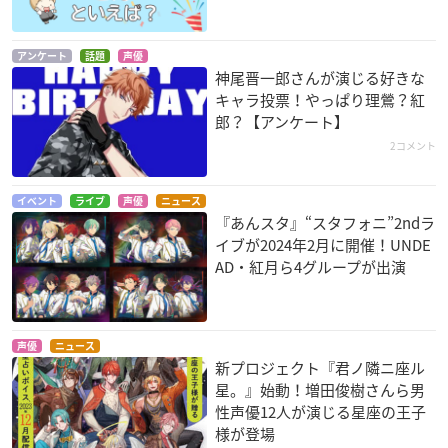
アンケート
話題
声優
神尾晋一郎さんが演じる好きな
キャラ投票！やっぱり理鶯？紅
郎？【アンケート】
2コメント
イベント
ライブ
声優
ニュース
『あんスタ』“スタフォニ”2ndラ
イブが2024年2月に開催！UNDE
AD・紅月ら4グループが出演
声優
ニュース
新プロジェクト『君ノ隣ニ座ル
星。』始動！増田俊樹さんら男
性声優12人が演じる星座の王子
様が登場