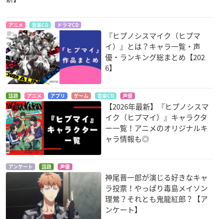
アニメ
音楽CD
ドラマCD
『ヒプノシスマイク（ヒプマ
イ）』とは？キャラ一覧・声
優・ランキング総まとめ【202
6】
話題
アニメ
アプリ
ゲーム
音楽CD
声優
【2026年最新】『ヒプノシスマ
イク（ヒプマイ）』キャラクタ
ー一覧！アニメのオリジナルキ
ャラ情報も◎
アンケート
話題
声優
神尾晋一郎が演じる好きなキャ
ラ投票！やっぱり毒島メイソン
理鶯？それとも鬼龍紅郎？【ア
ンケート】