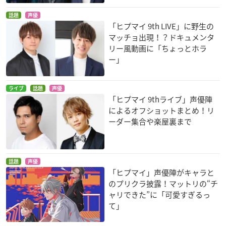
話題
声優
「ヒプマイ 9th LIVE」に野生の
マッチョ出現！？ドキュメンタ
リー風動画に「ちょっとホラ
ー」
ライブ
話題
声優
「ヒプマイ 9thライブ」声優陣
によるオフショットまとめ！リ
ーダー集合や楽屋裏まで
話題
声優
「ヒプマイ」声優陣がキャラと
のプリクラ披露！マットリの“チ
ャリできた”に「可愛すぎるっ
て」