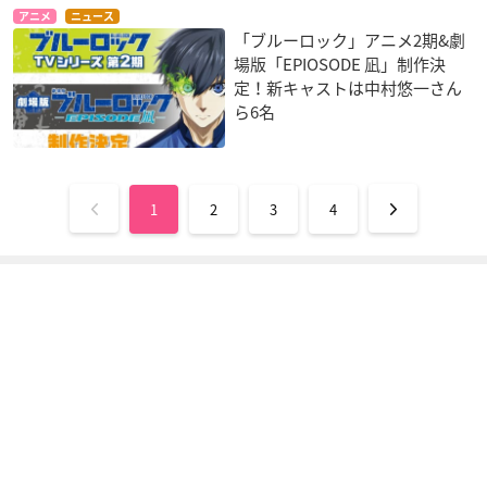
アニメ
ニュース
「ブルーロック」アニメ2期&劇
場版「EPIOSODE 凪」制作決
定！新キャストは中村悠一さん
ら6名
1
2
3
4