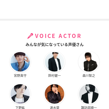
VOICE ACTOR
みんなが気になっている声優さん
宮野真守
鈴村健一
森川智之
下野紘
速水奨
諏訪部順一