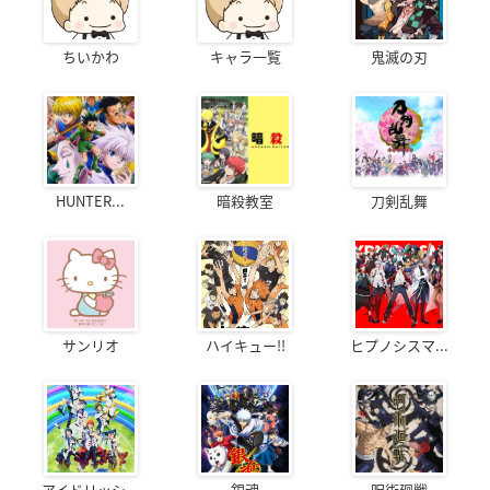
ちいかわ
キャラ一覧
鬼滅の刃
HUNTER...
暗殺教室
刀剣乱舞
サンリオ
ハイキュー!!
ヒプノシスマ...
アイドリッシ...
銀魂
呪術廻戦