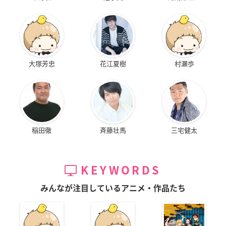
大塚芳忠
花江夏樹
村瀬歩
稲田徹
斉藤壮馬
三宅健太
KEYWORDS
みんなが注目しているアニメ・作品たち