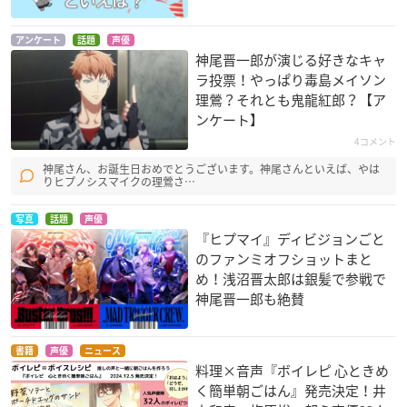
アンケート
話題
声優
神尾晋一郎が演じる好きなキャ
ラ投票！やっぱり毒島メイソン
理鶯？それとも鬼龍紅郎？【ア
ンケート】
4コメント
神尾さん、お誕生日おめでとうございます。神尾さんといえば、やは
りヒプノシスマイクの理鶯さ…
写真
話題
声優
『ヒプマイ』ディビジョンごと
のファンミオフショットまと
め！浅沼晋太郎は銀髪で参戦で
神尾晋一郎も絶賛
書籍
声優
ニュース
料理×音声『ボイレピ 心ときめ
く簡単朝ごはん』発売決定！井