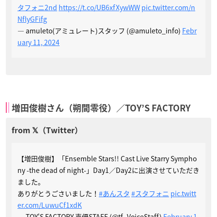
タフォニ2nd
https://t.co/UB6xfXywWW
pic.twitter.com/n
NflyGFifg
— amuleto(アミュレート)スタッフ (@amuleto_info)
Febr
uary 11, 2024
増田俊樹さん（朔間零役）／TOY’S FACTORY
【増田俊樹】「Ensemble Stars!! Cast Live Starry Sympho
ny -the dead of night-」Day1／Day2に出演させていただき
ました。
ありがとうごさいました！
#あんスタ
#スタフォニ
pic.twitt
er.com/LuwuCf1xdK
— TOY'S FACTORY 声優STAFF (@tf_VoiceStaff)
February 1