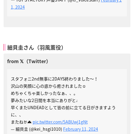
1, 2024
細貝圭さん（羽風薫役）
スタフォニ2nd無事に2DAYS終わりました〜！
沢山の笑顔に心の底から癒されました☺️
めちゃくちゃ楽しかったなぁ、、。
夢みたいな2日間を本当にありがと♩
早くまたUNDEADとして皆の前に立てる日がきますよう
に、、
またね🤘🦇
pic.twitter.com/5ABUwj1gNt
— 細貝圭 (@kei_hsgi1010)
February 11, 2024