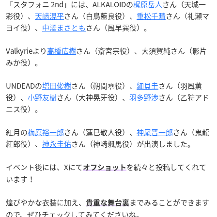
「スタフォニ 2nd」には、ALKALOIDの
梶原岳人
さん（天城一
彩役）、
天﨑滉平
さん（白鳥藍良役）、
重松千晴
さん（礼瀬マ
ヨイ役）、
中澤まさとも
さん（風早巽役）。
Valkyrieより
高橋広樹
さん（斎宮宗役）、大須賀純さん（影片
みか役）。
UNDEADの
増田俊樹
さん（朔間零役）、
細貝圭
さん（羽風薫
役）、
小野友樹
さん（大神晃牙役）、
羽多野渉
さん（乙狩アド
ニス役）。
紅月の
梅原裕一郎
さん（蓮巳敬人役）、
神尾晋一郎
さん（鬼龍
紅郎役）、
神永圭佑
さん（神崎颯馬役）が出演しました。
イベント後には、Xにて
を続々と投稿してくれて
オフショット
います！
煌びやかな衣装に加え、
までみることができます
貴重な舞台裏
ので、ぜひチェックしてみてくださいね。