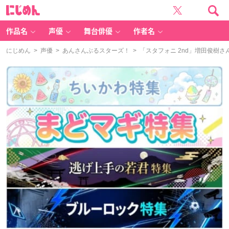
に
じ
め
ん
作品名
声優
舞台俳優
作者名
にじめん
>
声優
>
あんさんぶるスターズ！
> 「スタフォニ 2nd」増田俊樹