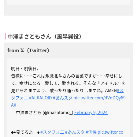
中澤まさともさん（風早巽役）
明日・明後日、
皆様に……これは氷鷹北斗さんの言葉ですが……幸せにし
て、幸せになる。愛して、愛される。そんな『アイドル』を
見せられますよう、歌ったり踊ったりしますね。AMEN
#ス
タフォニ
#ALKALOID
#あんスタ
pic.twitter.com/dVnDQy69
AX
— 中澤まさとも (@masatomo_)
February 9, 2024
♣♦️見てるよ→♠
#スタフォ二
#あんスタ
#俳協
pic.twitter.co