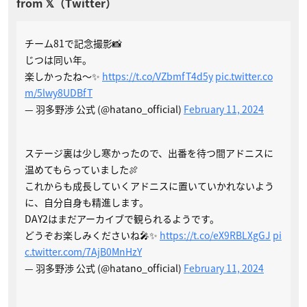
チーム81で記念撮影📸
じつは同い年。
楽しかったね〜✨
https://t.co/VZbmfT4d5y
pic.twitter.co
m/5lwy8UDBfT
— 羽多野渉 公式 (@hatano_official)
February 11, 2024
ステージ裏は少し寒かったので、出番を待つ間アドニスに
温めてもらっていました🍖
これからも成長していくアドニスに置いていかれないよう
に、自分自身も精進します。
DAY2はまだアーカイブで観られるようです。
どうぞお楽しみくださいね🎤✨
https://t.co/eX9RBLXgGJ
pi
c.twitter.com/7AjB0MnHzY
— 羽多野渉 公式 (@hatano_official)
February 11, 2024