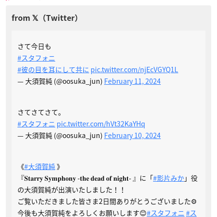
さて今日も
#スタフォニ
#彼の目を耳にして共に
pic.twitter.com/njEcVGYQ1L
— 大須賀純 (@oosuka_jun)
February 11, 2024
さてさてさて。
#スタフォニ
pic.twitter.com/hVt32KaYHq
— 大須賀純 (@oosuka_jun)
February 10, 2024
《
#大須賀純
》
『𝐒𝐭𝐚𝐫𝐫𝐲 𝐒𝐲𝐦𝐩𝐡𝐨𝐧𝐲 -𝐭𝐡𝐞 𝐝𝐞𝐚𝐝 𝐨𝐟 𝐧𝐢𝐠𝐡𝐭- 』に「
#影片みか
」役
の大須賀純が出演いたしました！！
ご覧いただきました皆さま2日間ありがとうございました⚙️
今後も大須賀純をよろしくお願いします😊
#スタフォニ
#ス