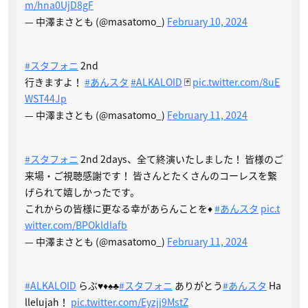
m/hna0UjD8gF
— 中澤まさとも (@masatomo_)
February 10, 2024
#スタフォニ
2nd
行きますよ！
#あんスタ
#ALKALOID
🃏
pic.twitter.com/8uE
WST44Jp
— 中澤まさとも (@masatomo_)
February 11, 2024
#スタフォニ
2nd 2days、全て終演いたしました！ 皆様のご
来場・ご視聴感謝です！ 皆さんとたくさんのコーレスを繋
げられて嬉しかったです。
これからの皆様に更なる幸があらんことを♦️
#あんスタ
pic.t
witter.com/BPOkldIafb
— 中澤まさとも (@masatomo_)
February 11, 2024
#ALKALOID
らぶ♥️♦️♠️♣️
#スタフォニ
ありがとう
#あんスタ
Ha
llelujah！
pic.twitter.com/Eyzjj9MstZ