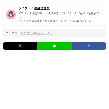
ライター：
渡辺せせり
アニメオタク歴20年。オタクのきっかけになった作品は『名探偵コナ
ン』。
ジャンプ系の漫画やそれを原作としたアニメ作品が特に好き。
カテゴリ :
あんさんぶるスターズ！