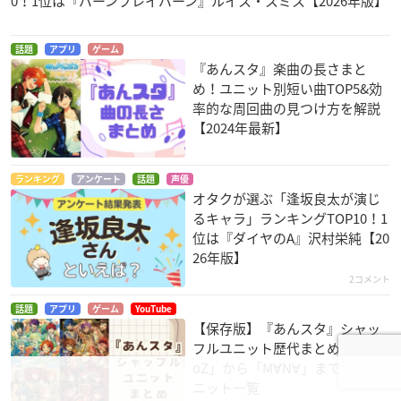
0！1位は『バーンブレイバーン』ルイス・スミス【2026年版】
話題
アプリ
ゲーム
『あんスタ』楽曲の長さまと
め！ユニット別短い曲TOP5&効
率的な周回曲の見つけ方を解説
【2024年最新】
ランキング
アンケート
話題
声優
オタクが選ぶ「逢坂良太が演じ
るキャラ」ランキングTOP10！1
位は『ダイヤのA』沢村栄純【20
26年版】
2コメント
話題
アプリ
ゲーム
YouTube
【保存版】『あんスタ』シャッ
フルユニット歴代まとめ！「√At
oZ」から「M∀N∀」まで全12ユ
ニット一覧