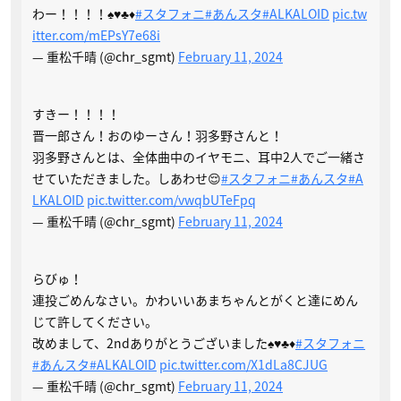
わー！！！！♠️♥️♣️♦️
#スタフォニ
#あんスタ
#ALKALOID
pic.tw
itter.com/mEPsY7e68i
— 重松千晴 (@chr_sgmt)
February 11, 2024
すきー！！！！
晋一郎さん！おのゆーさん！羽多野さんと！
羽多野さんとは、全体曲中のイヤモニ、耳中2人でご一緒さ
せていただきました。しあわせ😌
#スタフォニ
#あんスタ
#A
LKALOID
pic.twitter.com/vwqbUTeFpq
— 重松千晴 (@chr_sgmt)
February 11, 2024
らびゅ！
連投ごめんなさい。かわいいあまちゃんとがくと達にめん
じて許してください。
改めまして、2ndありがとうございました♠️♥️♣️♦️
#スタフォニ
#あんスタ
#ALKALOID
pic.twitter.com/X1dLa8CJUG
— 重松千晴 (@chr_sgmt)
February 11, 2024