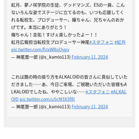
紅月、夢ノ咲学院の生徒、デッドマンズ、ESの一員、こん
ないろんな姿でステージに立てるのも、いつも応援してく
れる転校生、プロデューサー、嬢ちゃん、兄ちゃんのおか
げです。本当にありがとう！
梅ちゃん！圭佑！すげぇ楽しかったよー！！
紅月広報担当転校生プロデューサー神尾
#スタフォニ
#紅月
pic.twitter.com/fUxWRqOypv
— 神尾晋一郎 (@s_kamio113)
February 11, 2024
これは鵲の時の座り方をALKALOIDの皆さんに真似していた
だきました……あ、今日ご来場、ご視聴いただいた皆様もA
LKALOIDでしたね、ややこしいな……
#スタフォニ
#ALKAL
OID
pic.twitter.com/u5cM3X3f8l
— 神尾晋一郎 (@s_kamio113)
February 11, 2024