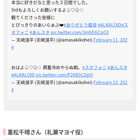
本当に好きだなと思った２日間でした。
3rdもよろしくお願いするよ♤♡♧♢
観てくださった皆様に
とびっきりのあいらぁぶ❤️
#ありがとう藍良
#ALKALOID
#ス
タフォニ
#あんスタ
pic.twitter.com/3mbfiGCpC0
— 天﨑滉平 (天崎滉平) (@amasakikohei)
February 11, 202
4
おはよ♤♡♧♢ 興奮冷めやらぬ朝。
#スタフォニ
#あんスタ
#ALKALOID
pic.twitter.com/P26B3CZgiO
— 天﨑滉平 (天崎滉平) (@amasakikohei)
February 12, 202
4
重松千晴さん（礼瀬マヨイ役）