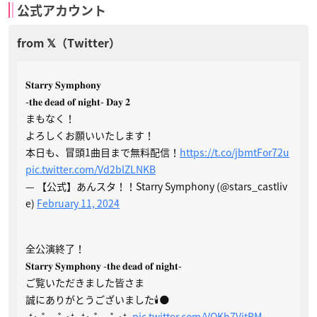
公式アカウント
𝐒𝐭𝐚𝐫𝐫𝐲 𝐒𝐲𝐦𝐩𝐡𝐨𝐧𝐲
-𝐭𝐡𝐞 𝐝𝐞𝐚𝐝 𝐨𝐟 𝐧𝐢𝐠𝐡𝐭- 𝐃𝐚𝐲 𝟐
まもなく！
よろしくお願いいたします！
本日も、冒頭1曲目まで無料配信！
https://t.co/jbmtFor72u
pic.twitter.com/Vd2blZLNKB
— 【公式】あんスタ！！Starry Symphony (@stars_castliv
e)
February 11, 2024
全公演終了！
𝐒𝐭𝐚𝐫𝐫𝐲 𝐒𝐲𝐦𝐩𝐡𝐨𝐧𝐲 -𝐭𝐡𝐞 𝐝𝐞𝐚𝐝 𝐨𝐟 𝐧𝐢𝐠𝐡𝐭-
ご覧いただきました皆さま
誠にありがとうございました🕯️🌑
₊⁺·₊˚ .˚₊·⁺₊₊⁺·₊˚ .˚₊·⁺₊
pic.twitter.com/VOKh7VitRM