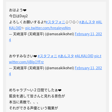
おはよう❤️
今日はDay2
よろしくお願いするよ‼️
#スタフォニ
♤♡♧♢
#あんスタ
#AL
KALOID
✨
pic.twitter.com/hreaIeyoNm
— 天﨑滉平 (天崎滉平) (@amasakikohei)
February 11, 202
4
おやすみなさい❤️
#スタフォニ
#あんスタ
#ALKALOID
pic.t
witter.com/ijBIp1YFrz
— 天﨑滉平 (天崎滉平) (@amasakikohei)
February 11, 202
4
めちゃラブ〜い２日間でしたぁ❤️
藍良を通して皆さんと見れる景色が
本当に素敵で、、、
それができる声優という職業が