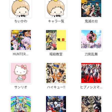
ちいかわ
キャラ一覧
鬼滅の刃
HUNTER...
暗殺教室
刀剣乱舞
サンリオ
ハイキュー!!
ヒプノシスマ...