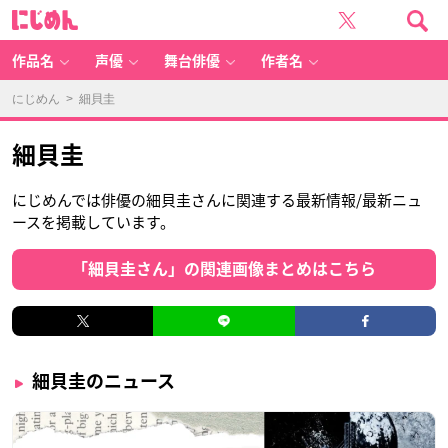
に
じ
め
ん
作品名
声優
舞台俳優
作者名
にじめん
> 細貝圭
細貝圭
にじめんでは俳優の細貝圭さんに関連する最新情報/最新ニュ
ースを掲載しています。
「細貝圭さん」の関連画像まとめはこちら
細貝圭のニュース