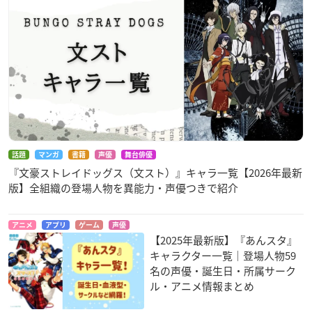
話題
マンガ
書籍
声優
舞台俳優
『文豪ストレイドッグス（文スト）』キャラ一覧【2026年最新
版】全組織の登場人物を異能力・声優つきで紹介
アニメ
アプリ
ゲーム
声優
【2025年最新版】『あんスタ』
キャラクター一覧｜登場人物59
名の声優・誕生日・所属サーク
ル・アニメ情報まとめ