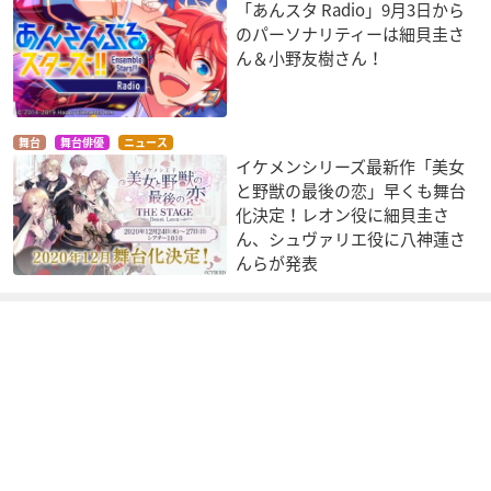
「あんスタ Radio」9月3日から
のパーソナリティーは細貝圭さ
ん＆小野友樹さん！
舞台
舞台俳優
ニュース
イケメンシリーズ最新作「美女
と野獣の最後の恋」早くも舞台
化決定！レオン役に細貝圭さ
ん、シュヴァリエ役に八神蓮さ
んらが発表