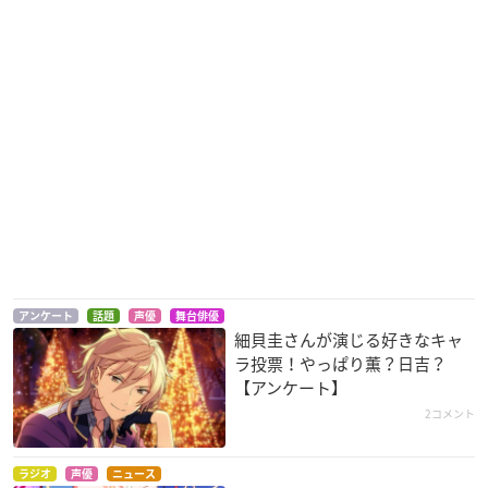
アンケート
話題
声優
舞台俳優
細貝圭さんが演じる好きなキャ
ラ投票！やっぱり薫？日吉？
【アンケート】
2コメント
ラジオ
声優
ニュース