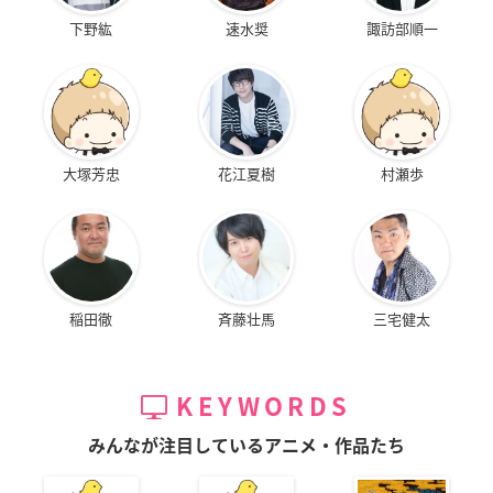
下野紘
速水奨
諏訪部順一
大塚芳忠
花江夏樹
村瀬歩
稲田徹
斉藤壮馬
三宅健太
KEYWORDS
みんなが注目しているアニメ・作品たち