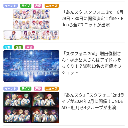
イベント
ライブ
声優
ニュース
「あんスタ スタフォニ 3rd」6月
29日・30日に開催決定！fine・E
denら全7ユニットが出演
写真
話題
声優
「スタフォニ 2nd」増田俊樹さ
ん・梶原岳人さんはアイドルそ
っくり！？総勢13名の声優オフ
ショット
イベント
ライブ
声優
ニュース
『あんスタ』“スタフォニ”2ndラ
イブが2024年2月に開催！UNDE
AD・紅月ら4グループが出演