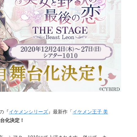
りの『
イケメンシリーズ
』最新作「
イケメン王子 美
台化決定！