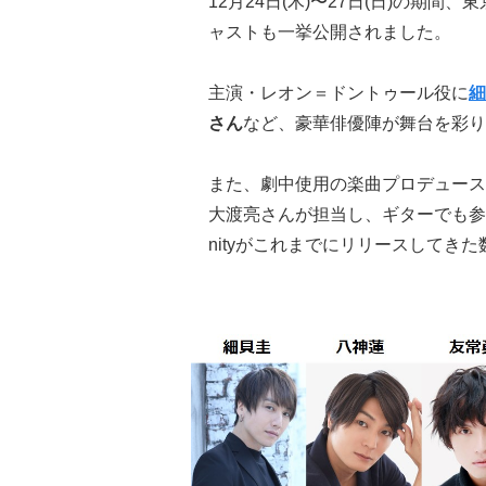
12月24日(木)〜27日(日)の期間
ャストも一挙公開されました。
主演・レオン＝ドントゥール役に
細
さん
など、豪華俳優陣が舞台を彩り
また、劇中使用の楽曲プロデュースはアプ
大渡亮さんが担当し、ギターでも参加。
nityがこれまでにリリースしてき