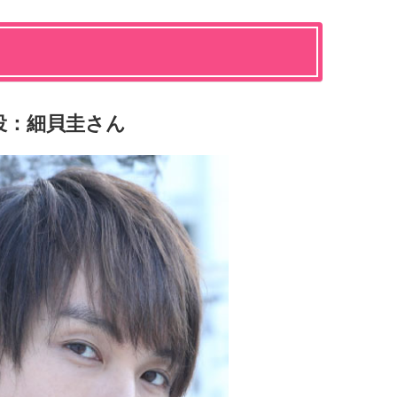
役：細貝圭さん