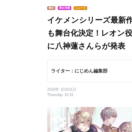
舞台
舞台俳優
ニュース
イケメンシリーズ最新
も舞台化決定！レオン
に八神蓮さんらが発表
ライター：にじめん編集部
2020年 10月01日
Thursday 10:41