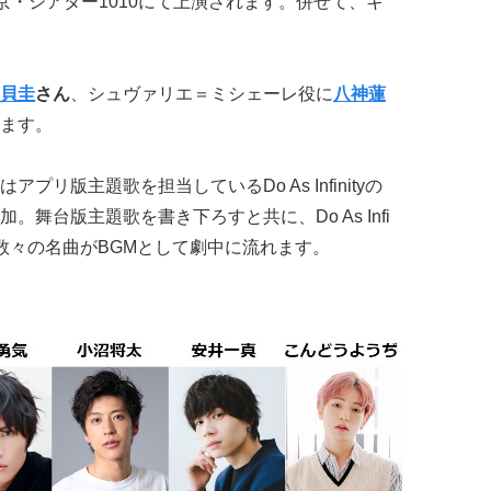
、東京・シアター1010にて上演されます。併せて、キ
貝圭
さん
、シュヴァリエ＝ミシェーレ役に
八神蓮
ます。
リ版主題歌を担当しているDo As Infinityの
舞台版主題歌を書き下ろすと共に、Do As Infi
た数々の名曲がBGMとして劇中に流れます。