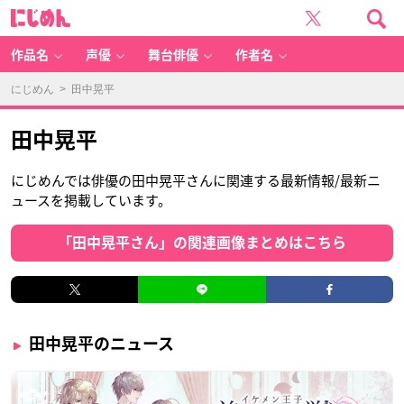
に
じ
め
ん
作品名
声優
舞台俳優
作者名
にじめん
> 田中晃平
田中晃平
にじめんでは俳優の田中晃平さんに関連する最新情報/最新ニ
ュースを掲載しています。
「田中晃平さん」の関連画像まとめはこちら
田中晃平のニュース