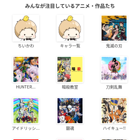
みんなが注目しているアニメ・作品たち
ちいかわ
キャラ一覧
鬼滅の刃
HUNTER...
暗殺教室
刀剣乱舞
アイドリッシ...
銀魂
ハイキュー!!