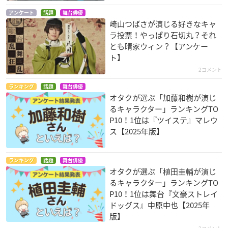
アンケート
話題
舞台俳優
崎山つばさが演じる好きなキャ
ラ投票！やっぱり石切丸？それ
とも晴家ウィン？【アンケー
ト】
2コメント
ランキング
話題
舞台俳優
オタクが選ぶ「加藤和樹が演じ
るキャラクター」ランキングTO
P10！1位は『ツイステ』マレウ
ス【2025年版】
ランキング
話題
舞台俳優
オタクが選ぶ「植田圭輔が演じ
るキャラクター」ランキングTO
P10！1位は舞台『文豪ストレイ
ドッグス』中原中也【2025年
版】