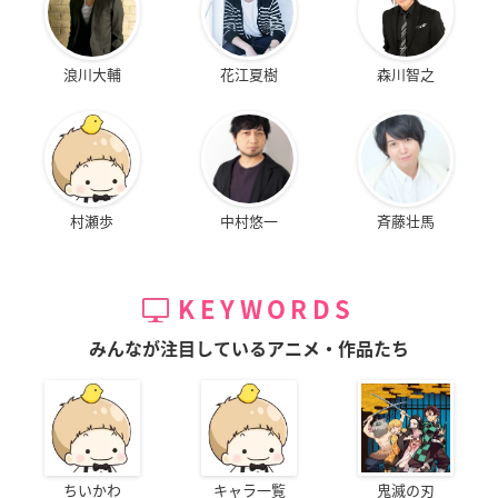
浪川大輔
花江夏樹
森川智之
村瀬歩
中村悠一
斉藤壮馬
KEYWORDS
みんなが注目しているアニメ・作品たち
ちいかわ
キャラ一覧
鬼滅の刃