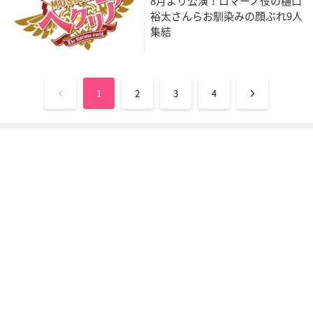
8月より公演！ロマーノ役の樋口
裕太さんらお馴染みの顔ぶれ9人
集結
1
2
3
4