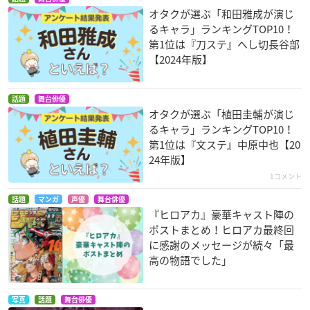
オタクが選ぶ「和田雅成が演じ
るキャラ」ランキングTOP10！
第1位は『刀ステ』へし切長谷部
【2024年版】
話題
舞台俳優
オタクが選ぶ「植田圭輔が演じ
るキャラ」ランキングTOP10！
第1位は『文ステ』中原中也【20
24年版】
1コメント
話題
マンガ
声優
舞台俳優
『ヒロアカ』豪華キャスト陣の
ポストまとめ！ヒロアカ最終回
に感謝のメッセージが続々「最
高の物語でした」
写真
話題
舞台俳優