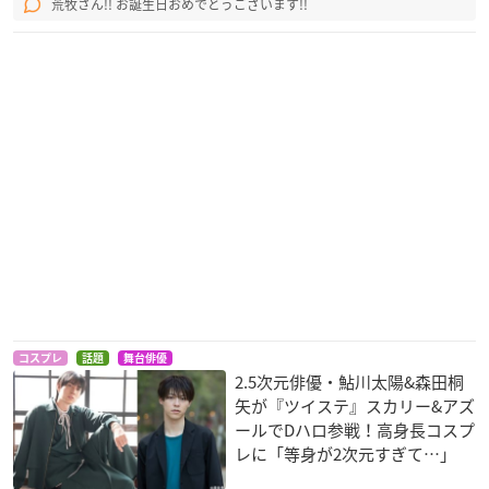
荒牧さん!! お誕生日おめでとうございます!!
コスプレ
話題
舞台俳優
2.5次元俳優・鮎川太陽&森田桐
矢が『ツイステ』スカリー&アズ
ールでDハロ参戦！高身長コスプ
レに「等身が2次元すぎて…」