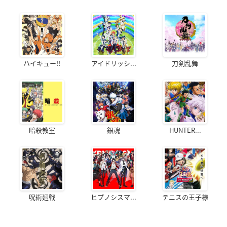
ハイキュー!!
アイドリッシ...
刀剣乱舞
暗殺教室
銀魂
HUNTER...
呪術廻戦
ヒプノシスマ...
テニスの王子様