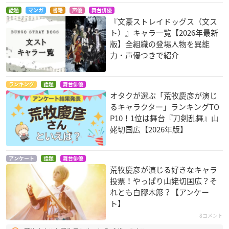
話題
マンガ
書籍
声優
舞台俳優
『文豪ストレイドッグス（文ス
ト）』キャラ一覧【2026年最新
版】全組織の登場人物を異能
力・声優つきで紹介
ランキング
話題
舞台俳優
オタクが選ぶ「荒牧慶彦が演じ
るキャラクター」ランキングTO
P10！1位は舞台『刀剣乱舞』山
姥切国広【2026年版】
アンケート
話題
舞台俳優
荒牧慶彦が演じる好きなキャラ
投票！やっぱり山姥切国広？そ
れとも白膠木簓？【アンケー
ト】
8コメント