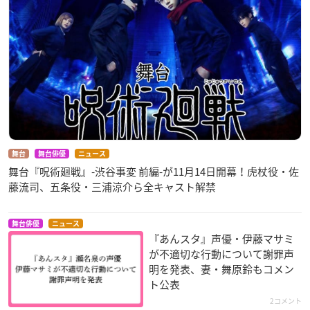
舞台
舞台俳優
ニュース
舞台『呪術廻戦』-渋谷事変 前編-が11月14日開幕！虎杖役・佐
藤流司、五条役・三浦涼介ら全キャスト解禁
舞台俳優
ニュース
『あんスタ』声優・伊藤マサミ
が不適切な行動について謝罪声
明を発表、妻・舞原鈴もコメン
ト公表
2コメント