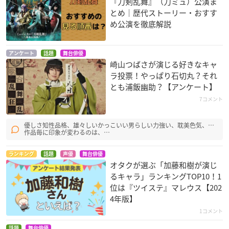
『刀剣乱舞』（刀ミュ）公演ま
とめ｜歴代ストーリー・おすす
め公演を徹底解説
アンケート
話題
舞台俳優
崎山つばさが演じる好きなキャ
ラ投票！やっぱり石切丸？それ
とも浦飯幽助？【アンケート】
7コメント
優しさ知性品格、雄々しいかっこいい男らしい力強い、耽美色気、…
作品毎に印象が変わるのは、…
ランキング
話題
声優
舞台俳優
オタクが選ぶ「加藤和樹が演じ
るキャラ」ランキングTOP10！1
位は『ツイステ』マレウス【202
4年版】
1コメント
話題
舞台俳優