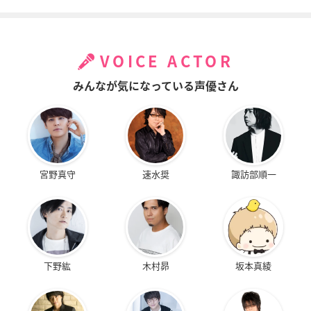
VOICE ACTOR
みんなが気になっている声優さん
宮野真守
速水奨
諏訪部順一
下野紘
木村昴
坂本真綾