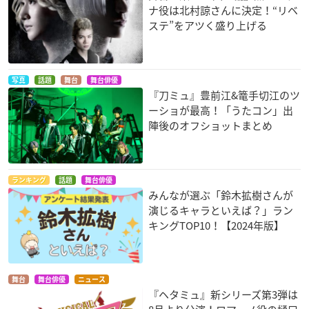
ナ役は北村諒さんに決定！“リベ
ステ”をアツく盛り上げる
写真
話題
舞台
舞台俳優
『刀ミュ』豊前江&篭手切江のツ
ーショが最高！「うたコン」出
陣後のオフショットまとめ
ランキング
話題
舞台俳優
みんなが選ぶ「鈴木拡樹さんが
演じるキャラといえば？」ラン
キングTOP10！【2024年版】
舞台
舞台俳優
ニュース
『ヘタミュ』新シリーズ第3弾は