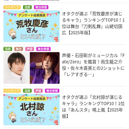
ランキング
話題
舞台俳優
オタクが選ぶ「荒牧慶彦が演じ
るキャラ」ランキングTOP10！1
位は舞台『刀剣乱舞』山姥切国
広【2025年版】
話題
舞台
声優
舞台俳優
声優・石田彰がミュージカル『F
ate/Zero』を鑑賞！雨生龍之介
役・佐々木喜英との2ショットに
「レアすぎる…」
ランキング
話題
声優
舞台俳優
オタクが選ぶ「北村諒が演じる
キャラ」ランキングTOP10！1位
は『あんスタ』鳴上嵐【2025年
版】