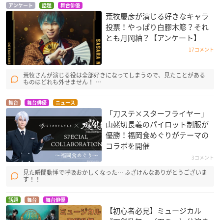
アンケート
話題
舞台俳優
荒牧慶彦が演じる好きなキャラ
投票！やっぱり白膠木簓？それ
とも月岡紬？【アンケート】
17コメント
荒牧さんが演じる役は全部好きになってしまうので、見たことがある
ものはどれも外せません！ …
舞台
舞台俳優
ニュース
「刀ステ×スターフライヤー」
山姥切長義のパイロット制服が
優勝！福岡食めぐりがテーマの
コラボを開催
3コメント
見た瞬間動悸で呼吸おかしくなった… ふざけんなありがとうございま
す！！
話題
舞台
舞台俳優
【初心者必見】ミュージカル