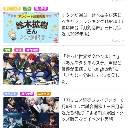
2コメント
ランキング
話題
舞台俳優
オタクが選ぶ「鈴木拡樹が演じ
るキャラ」ランキングTOP10！1
位は舞台『刀剣乱舞』三日月宗
近【2025年版】
2コメント
話題
声優
舞台俳優
「やっと世界が交わりました」
『あんスタ＆あんステ』声優と
俳優が集結した“knights会”に
「きたむー分裂してて2度見し
た」
イベント
舞台俳優
ニュース
「刀ミュ×読売ジャイアンツ」6
月6日コラボ試合開催！三日月宗
近たち6振りによる特別演出・グ
ッズ販売などイベント実施