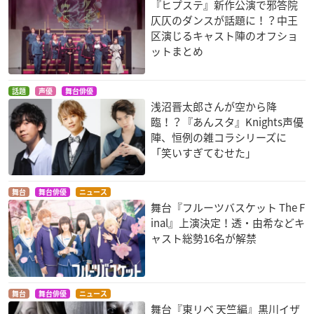
『ヒプステ』新作公演で邪答院
仄仄のダンスが話題に！？中王
区演じるキャスト陣のオフショ
ットまとめ
話題
声優
舞台俳優
浅沼晋太郎さんが空から降
臨！？『あんスタ』Knights声優
陣、恒例の雑コラシリーズに
「笑いすぎてむせた」
舞台
舞台俳優
ニュース
舞台『フルーツバスケット The F
inal』上演決定！透・由希などキ
ャスト総勢16名が解禁
舞台
舞台俳優
ニュース
舞台『東リベ 天竺編』黒川イザ