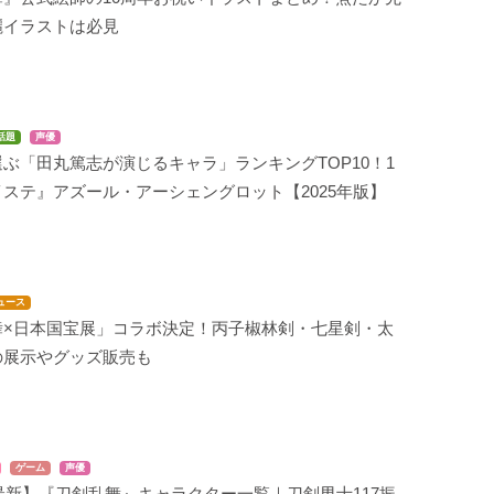
麗イラストは必見
話題
声優
ぶ「田丸篤志が演じるキャラ」ランキングTOP10！1
ステ』アズール・アーシェングロット【2025年版】
ュース
舞×日本国宝展」コラボ決定！丙子椒林剣・七星剣・太
の展示やグッズ販売も
ゲーム
声優
年最新】『刀剣乱舞』キャラクター一覧｜刀剣男士117振