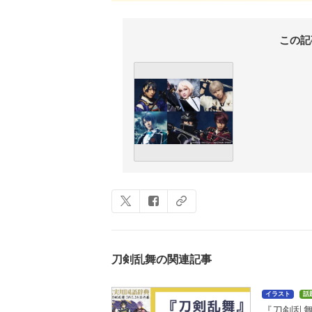
この記
刀剣乱舞の関連記事
イラスト
話
『刀剣乱