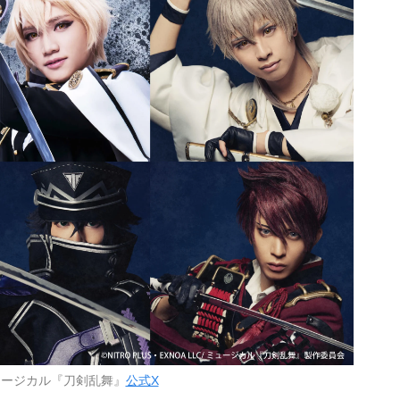
ュージカル『刀剣乱舞』
公式X