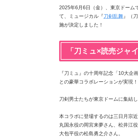
2025年6月6日（金）、東京ドー
て、ミュージカル『
刀剣乱舞
』（刀
施が決定しました！
「刀ミュ×読売ジャ
『刀ミュ』の十周年記念「10大企
との豪華コラボレーションが実現！
刀剣男士たちが東京ドームに集結し
本コラボに登場するのは三日月宗近
丸国永役の岡宮来夢さん、松井江役
大包平役の松島勇之介さん。