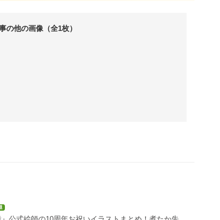
事の他の画像（全1枚）
題
舞』公式絵師の10周年お祝いイラストまとめ！煮たか先