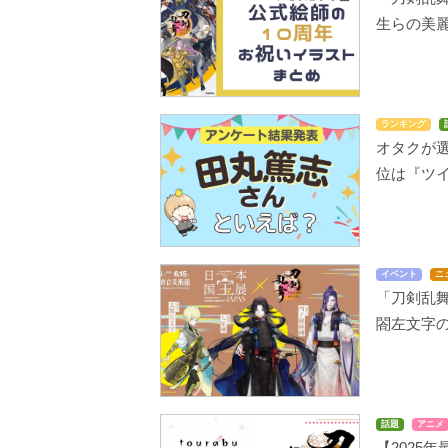
生らの美
ランキング
オタクが選
位は『ツイ
イベント
ニ
「刀剣乱
閤左文字
話題
アニメ
【2025