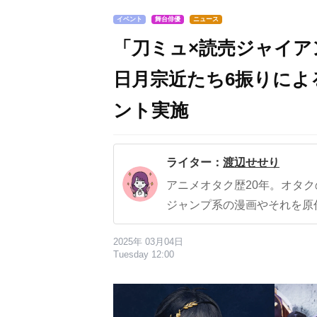
イベント
舞台俳優
ニュース
「刀ミュ×読売ジャイア
日月宗近たち6振りによ
ント実施
ライター：
渡辺せせり
アニメオタク歴20年。オタ
ジャンプ系の漫画やそれを原
2025年 03月04日
Tuesday 12:00