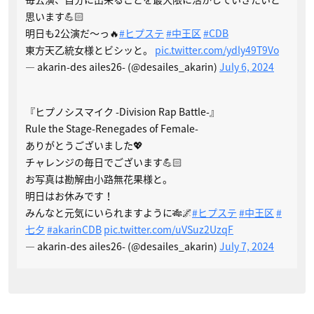
思います💪🏻
明日も2公演だ〜っ🔥
#ヒプステ
#中王区
#CDB
東方天乙統女様とビシッと。
pic.twitter.com/ydly49T9Vo
— akarin-des ailes26- (@desailes_akarin)
July 6, 2024
『ヒプノシスマイク -Division Rap Battle-』
Rule the Stage-Renegades of Female-
ありがとうございました💖
チャレンジの毎日でございます💪🏻
お写真は勘解由小路無花果様と。
明日はお休みです！
みんなと元気にいられますように🎋🌌
#ヒプステ
#中王区
#
七夕
#akarinCDB
pic.twitter.com/uVSuz2UzqF
— akarin-des ailes26- (@desailes_akarin)
July 7, 2024