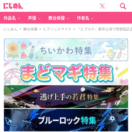
に
じ
め
ん
作品名
声優
舞台俳優
作者名
にじめん
>
舞台俳優
>
ヒプノシスマイク
> 『ヒプステ』新作公演で邪答院仄