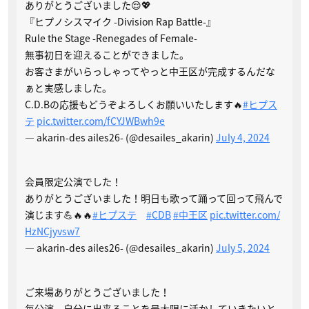
ありがとうございました😌💖
『ヒプノシスマイク -Division Rap Battle-』
Rule the Stage -Renegades of Female-
無事初日を迎えることができました。
お客さまがいらっしゃってやっと中王区が完成するんだな
ぁと実感しました。
C.D.Bの応援もどうぞよろしくお願いいたします🔥
#ヒプス
テ
pic.twitter.com/fCYJWBwh9e
— akarin-des ailes26- (@desailes_akarin)
July 4, 2024
会員限定公演でした！
ありがとうございました！明日も歌って踊って回って飛んで
演じます💪🔥🔥
#ヒプステ
#CDB
#中王区
pic.twitter.com/
HzNCjyvsw7
— akarin-des ailes26- (@desailes_akarin)
July 5, 2024
ご来場ありがとうございました！
毎公演、自分に出来ることを最大限に活かしていきたいと