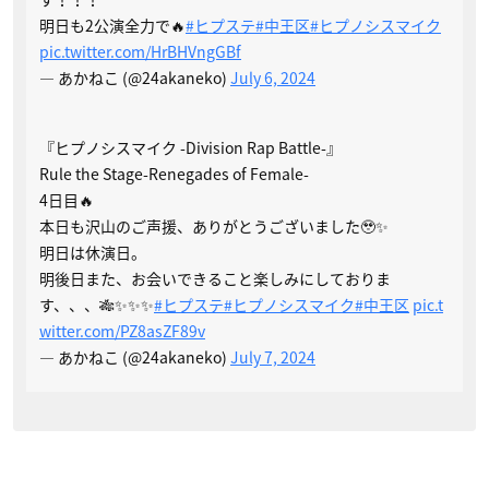
明日も2公演全力で🔥
#ヒプステ
#中王区
#ヒプノシスマイク
pic.twitter.com/HrBHVngGBf
— あかねこ (@24akaneko)
July 6, 2024
『ヒプノシスマイク -Division Rap Battle-』
Rule the Stage-Renegades of Female-
4日目🔥
本日も沢山のご声援、ありがとうございました🥹✨
明日は休演日。
明後日また、お会いできること楽しみにしておりま
す、、、🎋✨✨✨
#ヒプステ
#ヒプノシスマイク
#中王区
pic.t
witter.com/PZ8asZF89v
— あかねこ (@24akaneko)
July 7, 2024