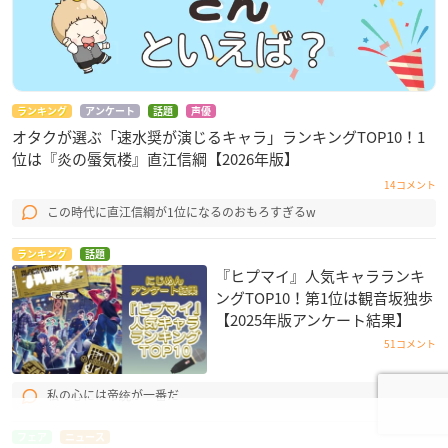
ランキング
アンケート
話題
声優
オタクが選ぶ「速水奨が演じるキャラ」ランキングTOP10！1
位は『炎の蜃気楼』直江信綱【2026年版】
14コメント
この時代に直江信綱が1位になるのおもろすぎるw
ランキング
話題
『ヒプマイ』人気キャラランキ
ングTOP10！第1位は観音坂独歩
【2025年版アンケート結果】
51コメント
私の心には帝统が一番だ
フェア
ニュース