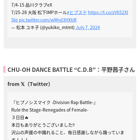
7/4-15 品川クラブeX
7/25-28 大阪 松下IMPホール
#ヒプステ
https://t.co/zV652Xl
SIq
pic.twitter.com/wWyd3HXtiR
— 松本 ユキ子 (@yukiko_mtmt)
July 7, 2024
CHU-OH DANCE BATTLE “C.D.B”：平野茜子さん
『ヒプノシスマイク -Division Rap Battle-』
Rule the Stage-Renegades of Female-
３日目🔥
本日もありがとうございました‼︎
沢山の声援の中踊れること、毎日感謝しながら踊っていま
す！！！