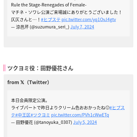
Rule the Stage-Renegades of Female-
マチネ・ソワレ公演ご来場誠にありがとうございました！
仄仄さんと…！
#ヒプステ
pic.twitter.com/yq1OvJ4gtv
— 涼邑芹 (@suzumura_seri_)
July 7, 2024
ツクヨミ役：田野優花さん
本日会員限定公演。
ライブパートで昨日よりクリーム色おおかったね🙂
#ヒプス
テ
#中王区
#ツクヨミ
pic.twitter.com/PVh1cWwETq
— 田野優花 (@tanoyuka_0307)
July 5, 2024