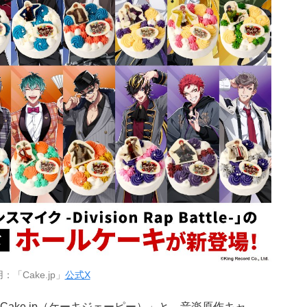
：「Cake.jp」
公式X
ake.jp（ケーキジェーピー）」と、音楽原作キャ