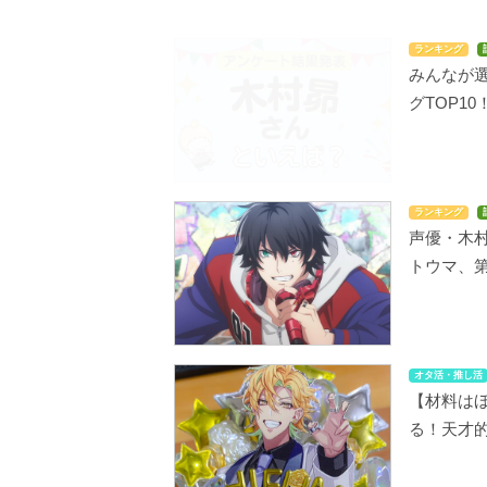
ランキング
みんなが
グTOP10
ランキング
声優・木
トウマ、第
オタ活・推し活
【材料はほ
る！天才