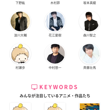
下野紘
木村昴
坂本真綾
浪川大輔
花江夏樹
森川智之
村瀬歩
中村悠一
斉藤壮馬
KEYWORDS
みんなが注目しているアニメ・作品たち