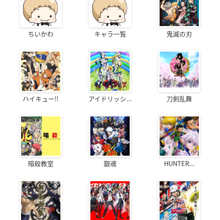
ちいかわ
キャラ一覧
鬼滅の刃
ハイキュー!!
アイドリッシ...
刀剣乱舞
暗殺教室
銀魂
HUNTER...