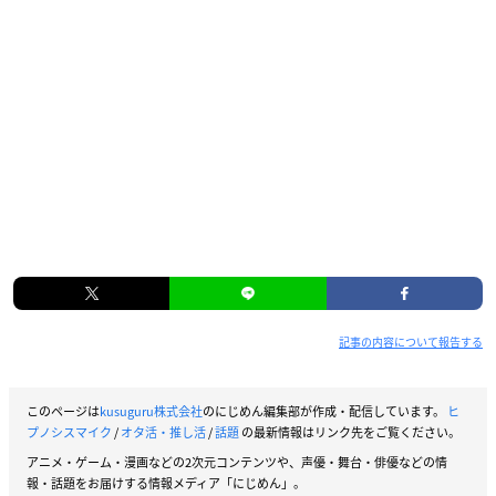
記事の内容について報告する
このページは
kusuguru株式会社
のにじめん編集部が作成・配信しています。
ヒ
プノシスマイク
/
オタ活・推し活
/
話題
の最新情報はリンク先をご覧ください。
アニメ・ゲーム・漫画などの2次元コンテンツや、声優・舞台・俳優などの情
報・話題をお届けする情報メディア「にじめん」。