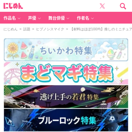
に
じ
め
ん
作品名
声優
舞台俳優
作者名
にじめん
>
話題
>
ヒプノシスマイク
> 【材料はほぼ100均】推しのミニチ