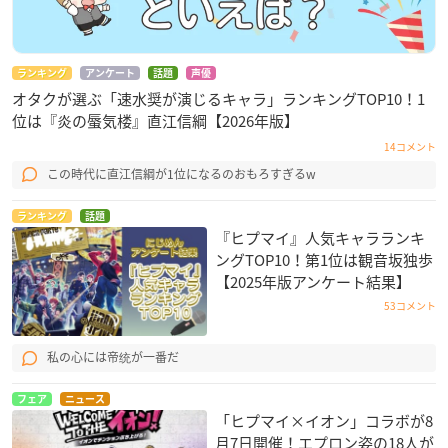
ランキング
アンケート
話題
声優
オタクが選ぶ「速水奨が演じるキャラ」ランキングTOP10！1
位は『炎の蜃気楼』直江信綱【2026年版】
14コメント
この時代に直江信綱が1位になるのおもろすぎるw
ランキング
話題
『ヒプマイ』人気キャラランキ
ングTOP10！第1位は観音坂独歩
【2025年版アンケート結果】
53コメント
私の心には帝统が一番だ
フェア
ニュース
「ヒプマイ×イオン」コラボが8
月7日開催！エプロン姿の18人が