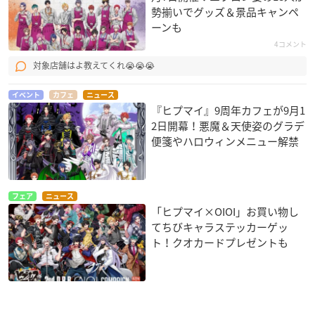
勢揃いでグッズ＆景品キャンペ
ーンも
4コメント
対象店舗はよ教えてくれ😭😭😭
イベント
カフェ
ニュース
『ヒプマイ』9周年カフェが9月1
2日開幕！悪魔＆天使姿のグラデ
便箋やハロウィンメニュー解禁
フェア
ニュース
「ヒプマイ×OIOI」お買い物し
てちびキャラステッカーゲッ
ト！クオカードプレゼントも