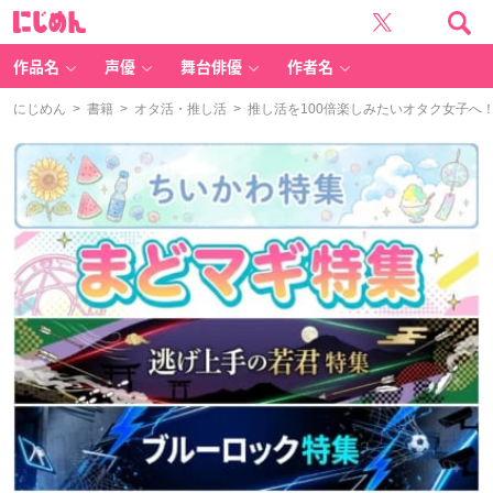
に
じ
め
ん
作品名
声優
舞台俳優
作者名
にじめん
>
書籍
>
オタ活・推し活
> 推し活を100倍楽しみたいオタク女子へ