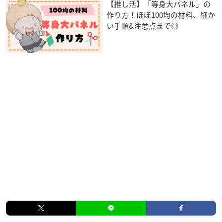
【推し活】「等身大パネル」の
作り方！ほぼ100均の材料、細か
い手順&注意点まで◎