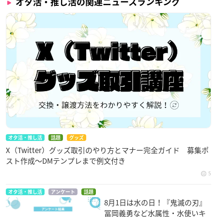
オタ活・推し活の関連ニュースランキング
オタ活・推し活
話題
グッズ
X（Twitter）グッズ取引のやり方とマナー完全ガイド 募集ポ
スト作成〜DMテンプレまで例文付き
5
オタ活・推し活
アンケート
話題
8月1日は水の日！『鬼滅の刃』
冨岡義勇など水属性・水使いキ