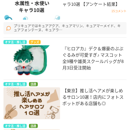
ャラ10選 【アンケート結果】
15コメント
プリキュアではキュアアクア、キュアマリン、キュアマーメイド、キ
ュアフォンテーヌ、キュアラ…
オタ活・推し活
グッズ
『ヒロアカ』デク＆爆豪のぷぷ
ぐるみが可愛すぎ♪ マスコット
全9種や雄英スクールバッグが8
月3日受注開始
オタ活・推し活
話題
【東京】推し活ヘアメが楽しめ
るサロン10選！店内にフォトス
ポットがある店舗も◎
オタ活・推し活
話題