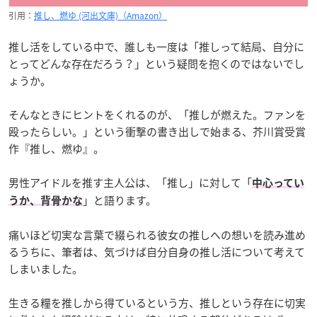
引用：
推し、燃ゆ (河出文庫)（Amazon）
推し活をしている中で、誰しも一度は「推しって結局、自分に
とってどんな存在だろう？」という疑問を抱くのではないでし
ょうか。
そんなときにヒントをくれるのが、「推しが燃えた。ファンを
殴ったらしい。」という衝撃の書き出しで始まる、芥川賞受賞
作『推し、燃ゆ』。
男性アイドルを推す主人公は、「推し」に対して「
中心ってい
」と語ります。
うか、背骨かな
痛いほど切実な言葉で綴られる彼女の推しへの想いを読み進め
るうちに、筆者は、気づけば自分自身の推し活について考えて
しまいました。
生きる糧を推しから得ているという方、推しという存在に切実