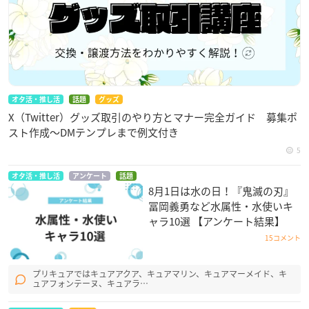
オタ活・推し活
話題
グッズ
X（Twitter）グッズ取引のやり方とマナー完全ガイド 募集ポ
スト作成〜DMテンプレまで例文付き
5
オタ活・推し活
アンケート
話題
8月1日は水の日！『鬼滅の刃』
冨岡義勇など水属性・水使いキ
ャラ10選 【アンケート結果】
15コメント
プリキュアではキュアアクア、キュアマリン、キュアマーメイド、キ
ュアフォンテーヌ、キュアラ…