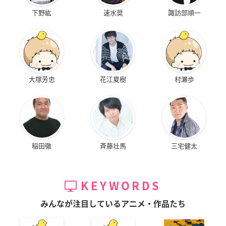
下野紘
速水奨
諏訪部順一
大塚芳忠
花江夏樹
村瀬歩
稲田徹
斉藤壮馬
三宅健太
KEYWORDS
みんなが注目しているアニメ・作品たち