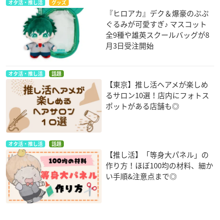
オタ活・推し活
グッズ
『ヒロアカ』デク＆爆豪のぷぷ
ぐるみが可愛すぎ♪ マスコット
全9種や雄英スクールバッグが8
月3日受注開始
オタ活・推し活
話題
【東京】推し活ヘアメが楽しめ
るサロン10選！店内にフォトス
ポットがある店舗も◎
オタ活・推し活
話題
【推し活】「等身大パネル」の
作り方！ほぼ100均の材料、細か
い手順&注意点まで◎