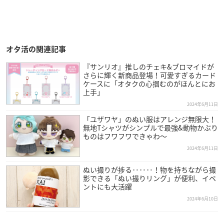
オタ活の関連記事
『サンリオ』推しのチェキ&ブロマイドが
さらに輝く新商品登場！可愛すぎるカード
ケースに「オタクの心掴むのがほんとにお
上手」
2024年6月11日
「ユザワヤ」のぬい服はアレンジ無限大！
無地Tシャツがシンプルで最強&動物かぶり
ものはフワフワできゃわ～
2024年6月11日
ぬい撮りが捗る‥‥‥！物を持ちながら撮
影できる「ぬい撮りリング」が便利、イベ
ントにも大活躍
2024年6月10日