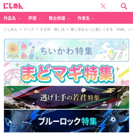
に
じ
め
ん
作品名
声優
舞台俳優
作者名
にじめん
>
グッズ
>
オタ活・推し活
> 推し活をもっと楽しくする「myfa」