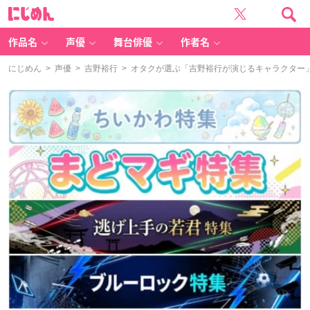
に
じ
め
ん
作品名
声優
舞台俳優
作者名
にじめん
>
声優
>
吉野裕行
> オタクが選ぶ「吉野裕行が演じるキャラクター」ラン