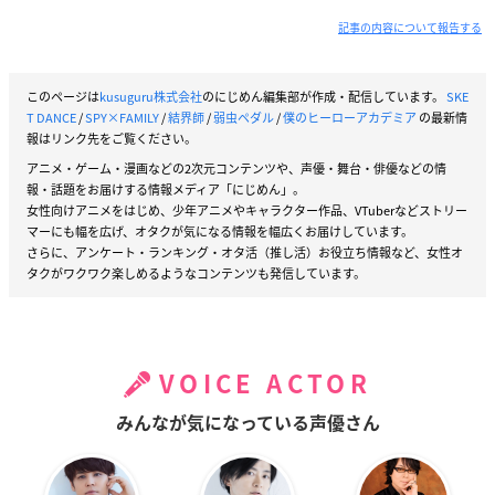
記事の内容について報告する
このページは
kusuguru株式会社
のにじめん編集部が作成・配信しています。
SKE
T DANCE
/
SPY×FAMILY
/
結界師
/
弱虫ペダル
/
僕のヒーローアカデミア
の最新情
報はリンク先をご覧ください。
アニメ・ゲーム・漫画などの2次元コンテンツや、声優・舞台・俳優などの情
報・話題をお届けする情報メディア「にじめん」。
女性向けアニメをはじめ、少年アニメやキャラクター作品、VTuberなどストリー
マーにも幅を広げ、オタクが気になる情報を幅広くお届けしています。
さらに、アンケート・ランキング・オタ活（推し活）お役立ち情報など、女性オ
タクがワクワク楽しめるようなコンテンツも発信しています。
VOICE ACTOR
みんなが気になっている声優さん