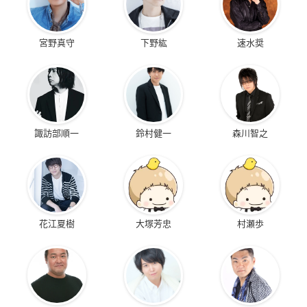
宮野真守
下野紘
速水奨
諏訪部順一
鈴村健一
森川智之
花江夏樹
大塚芳忠
村瀬歩