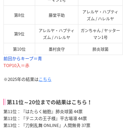
アレルヤ・ハプティ
第8位
藤堂平助
ズム / ハレルヤ
アレルヤ・ハプティ
ガンちゃん / ヤッター
第9位
ズム / ハレルヤ
マン1号
第10位
墨村良守
肺炎球菌
前回からキープ＝青
TOP10入＝赤
※2025年の結果は
こちら
第11位～20位までの結果はこちら！
第11位：『はたらく細胞』肺炎球菌 44票
第11位：『テニスの王子様』平古場凛 44票
第13位：『刀剣乱舞 ONLINE』人間無骨 37票