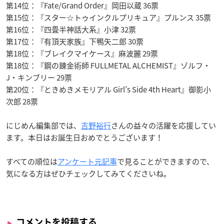
第14位：『Fate/Grand Order』岡田以蔵 36票
第15位：『スター☆トゥインクルプリキュア』プルンス 35票
第16位：『四畳半神話大系』小津 32票
第17位：『有頂天家族』下鴨矢二郎 30票
第18位：『ブレイクマイケース』麻波麗 29票
第18位：『鋼の錬金術師 FULLMETAL ALCHEMIST』ゾルフ・
J・キンブリー 29票
第20位：『ときめきメモリアル Girl’s Side 4th Heart』御影小
次郎 28票
にじめん編集部では、
吉野裕行
さんの益々の活躍を応援してい
ます。本日はお誕生日おめでとうございます！
すべての順位は
アンケート元記事
で見ることができますので、
気になる方はぜひチェックしてみてくださいね。
コメントを投稿する