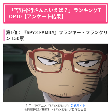
「吉野裕行さんといえば？」ランキングT
OP10【アンケート結果】
第1位：『SPY×FAMILY』フランキー・フランクリ
ン 150票
引用：TVアニメ『SPY×FAMILY』
公式サイト
©遠藤達哉／集英社・SPY×FAMILY製作委員会