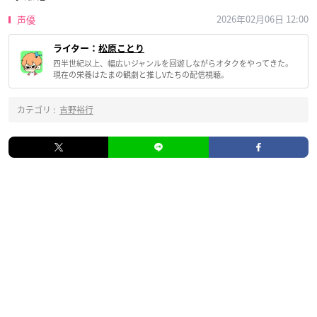
2026年02月06日 12:00
声優
ライター：
松原ことり
四半世紀以上、幅広いジャンルを回遊しながらオタクをやってきた。
現在の栄養はたまの観劇と推しVたちの配信視聴。
カテゴリ :
吉野裕行