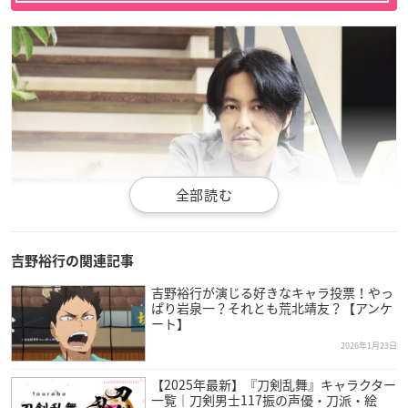
吉野裕行の関連記事
吉野裕行が演じる好きなキャラ投票！やっ
引用：ninelive.
公式サイト
ぱり岩泉一？それとも荒北靖友？【アンケ
ート】
吉野裕行
さんは千葉県出身で、現在株式会社ninelive.で活動し
2026年1月23日
ており、今年で52歳を迎えます。
【2025年最新】『刀剣乱舞』キャラクター
一覧｜刀剣男士117振の声優・刀派・絵