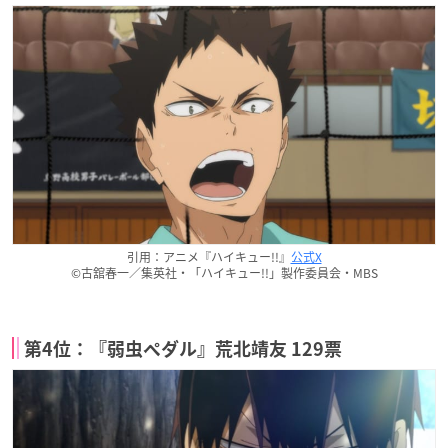
引用：アニメ『ハイキュー!!』
公式X
©古舘春一／集英社・「ハイキュー!!」製作委員会・MBS
第4位：『弱虫ペダル』荒北靖友 129票