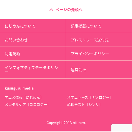
ページの先頭へ
にじめんについて
記事掲載について
お問い合わせ
プレスリリース送付先
利用規約
プライバシーポリシー
インフォマティブデータポリシ
運営会社
ー
kusuguru
media
アニメ情報［にじめん］
科学ニュース［ナゾロジー］
メンタルケア［ココロジー］
心理テスト［シンリ］
Copyright 2013 nijimen.