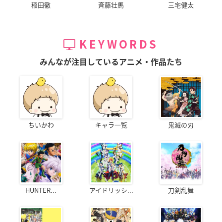
稲田徹
斉藤壮馬
三宅健太
KEYWORDS
みんなが注目しているアニメ・作品たち
ちいかわ
キャラ一覧
鬼滅の刃
HUNTER...
アイドリッシ...
刀剣乱舞