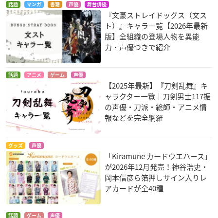
話題
マンガ
書籍
声優
舞台俳優
『文豪ストレイドッグス（文ス
ト）』キャラ一覧【2026年最新
版】全組織の登場人物を異能
力・声優つきで紹介
話題
アニメ
ゲーム
声優
【2025年最新】『刀剣乱舞』キ
ャラクター一覧｜刀剣男士117振
の声優・刀派・絵師・アニメ情
報などを完全網羅
グッズ
声優
「Kiramune カードウエハース」
が2026年12月発売！神谷浩史・
岡本信彦ら箔押しサイン入りレ
アカードが全40種
話題
ゲーム
声優