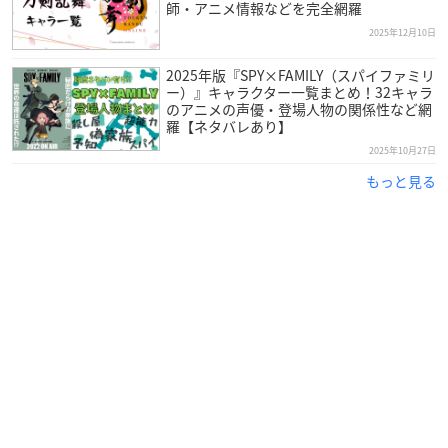
自分の声を特徴的だと思っていたこともあり、幼少の頃から声
師・アニメ情報などを完全網羅
優という存在を意識していた吉野さん。専門学校と養成所を経
2025年12月10日
て、1996年にデビューを果たします。
2025年版『SPY×FAMILY（スパイファミリ
ー）』キャラクター一覧まとめ！32キャラ
イケメンから狂気的なキャラクターまで幅広い役を演じ、2013
のアニメの声優・登場人物の関係性など網
年にはKiramuneレーベルよりソロアーティストとしてデビュ
羅【ネタバレあり】
ー。
2025年10月27日
もっと見る
多彩な方面で活躍している人気声優さんです！
調査概要
調査期間：2026年1月23日（金）～1月29日（木）
有効投票数：2497票