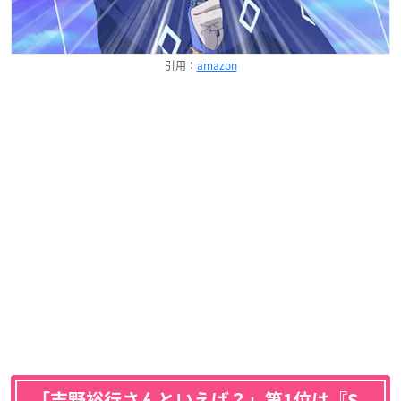
引用：
amazon
「吉野裕行さんといえば？」第1位は『S