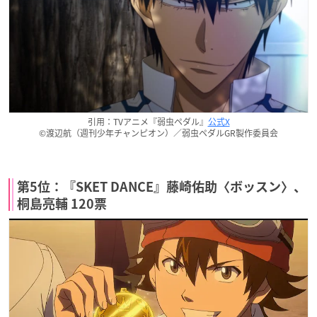
引用：TVアニメ『弱虫ペダル』
公式X
©渡辺航（週刊少年チャンピオン）／弱虫ペダルGR製作委員会
第5位：『SKET DANCE』藤崎佑助〈ボッスン〉、
桐島亮輔 120票