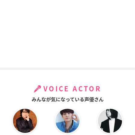
ワールド・デストラ
アリソンとリリア
To Loveる -とらぶ
クション ～世界撲滅
る-
トレイズ
の六人～
猿山ケンイチ
アガン・マードル
VOICE ACTOR
ヤッターマン
true tears（トゥル
機動戦士ガンダム00
みんなが気になっている声優さん
ーティアーズ）
1st Season
ヤッターマン1号／ガ
ンちゃん
野伏三代吉
アレルヤ・ハプティ
ズム