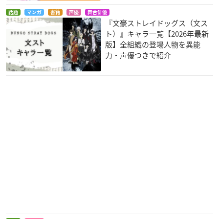
ル
ちゃんＲ
ギンジ
ランタ
うさP
話題
マンガ
書籍
声優
舞台俳優
『文豪ストレイドッグス（文ス
ト）』キャラ一覧【2026年最新
版】全組織の登場人物を異能
力・声優つきで紹介
NORN9 ノルン+ノネ
ヤング ブラック・ジ
ハイキュー!! セカン
ット
ャック
ドシーズン
乙丸平士
ジョニー・バセット
岩泉一
GANGSTA.
SHOW BY ROCK!!
夜ノヤッターマン
ダグ
ストロベリーハート
ガリナ