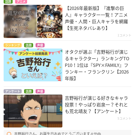
話題
アニメ
【2026年最新版】『進撃の巨
人』キャラクター一覧！アニメ
声優・人間・巨人キャラを網羅
【生死ネタバレあり】
1コメント
ランキング
話題
声優
ナノ・インベーダー
SHIROBAKO
寄生獣 セイの格率
オタクが選ぶ「吉野裕行が演じ
ズ
高梨太郎
浦上
るキャラクター」ランキングTO
4706
P10！1位は『SPY×FAMILY』フ
ランキー・フランクリン【2026
年版】
アンケート
話題
声優
吉野裕行が演じる好きなキャラ
投票！やっぱり岩泉一？それと
も荒北靖友？【アンケート】
神撃のバハムート GE
弱虫ペダル GRANDE
バディ・コンプレッ
NESIS
ROAD
クス 完結編 -あの空
5コメント
に還る未来で-
ファバロ・レオーネ
荒北靖友
ヤール・ドゥラン
吉野裕行さん、お誕生日おめでとうございます🎉🎊🎂