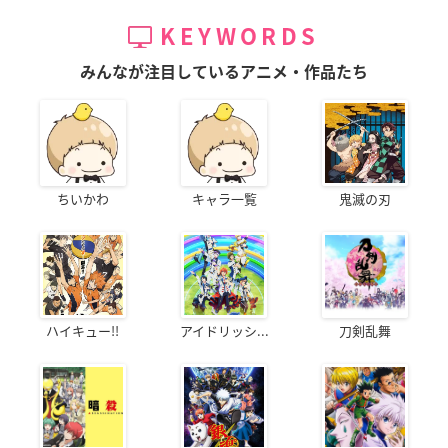
KEYWORDS
みんなが注目しているアニメ・作品たち
ときめきメモリアル
ケモノヅメ
となグラ!
Only Love
桃田一馬
神楽勇治
加山優介
ちいかわ
キャラ一覧
鬼滅の刃
うたわれるもの
牙-KIBA-
BLOOD+
ハイキュー!!
アイドリッシ...
刀剣乱舞
ヌワンギ
ゼッド
宮城カイ