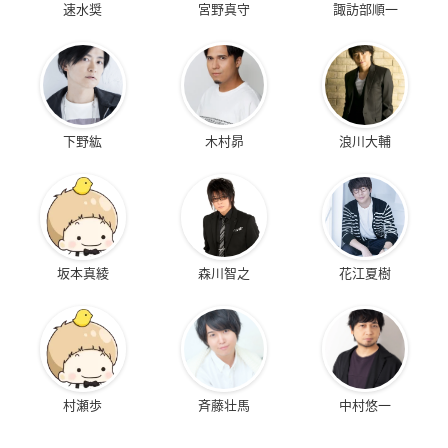
速水奨
宮野真守
諏訪部順一
魔人探偵脳噛ネウロ
BACCANO! -バッカ
スカルマン THE SKU
ーノ-
LL MAN
吾代忍
下野紘
木村昴
浪川大輔
フィーロ
宇佐神明
坂本真綾
森川智之
花江夏樹
セイント・ビースト
ヒロイック・エイジ
結界師
～光陰叙事詩天使譚
アタランティス
墨村良守
～
白虎のガイ
村瀬歩
斉藤壮馬
中村悠一