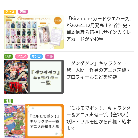
僕のヒーローアカデ
文豪ストレイドッグ
SHOW BY ROCK!!#
ミア（第2期）
ス（第2クール）
グレイトフルキング
グッズ
声優
プレゼント・マイク
マーク・T
「Kiramune カードウエハース」
が2026年12月発売！神谷浩史・
岡本信彦ら箔押しサイン入りレ
アカードが全40種
話題
アニメ
マンガ
声優
『ダンダダン』キャラクター一
DAYS
僕のヒーローアカデ
薄桜鬼～御伽草子～
覧 人間・怪異のアニメ声優・
ミア
来須浩之
藤堂平助
プロフィールなどを網羅
プレゼント・マイク
話題
『ミルモでポン！』キャラクタ
ー＆アニメ声優一覧【全26人】
妖精・ワルモ団から南楓・結木
まで
灰と幻想のグリムガ
ナースウィッチ小麦
ディバインゲート