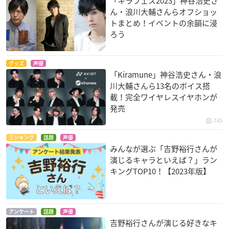
「キラフェス2023」神谷浩史さ
ん・浪川大輔さんらオフショッ
トまとめ！イベントの余韻に浸
ろう
グッズ
声優
迷い猫オーバーラン!
閃光のナイトレイド
薄桜鬼
「Kiramune」神谷浩史さん・浪
菊池家康
三好葵
藤堂平助
川大輔さんら13名のボイス搭
載！完全ワイヤレスイヤホンが
発売
745
ランキング
話題
声優
みんなが選ぶ「吉野裕行さんが
演じるキャラといえば？」ラン
動物かんきょう会議
初恋限定。
みなみけ おかえり
キングTOP10！【2023年版】
タヌキのタック（日
有原有二
南ナツキ
本）
アンケート
話題
声優
吉野裕行さんが演じる好きなキ