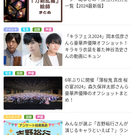
一覧【2024最新版】
イベント
写真
話題
声優
「キラフェス2024」岡本信彦さ
んら豪華声優陣オフショット！
これはゾンビです
あらしのよるに ひみ
輪廻のラグランジェ
か？ OF THE DEAD
つのともだち
イゾ
キラキラ衣装を着た神谷浩史さ
(第2期)
ガブ
んの動画にキュン
織戸
写真
話題
声優
6年ぶりに開催「薄桜鬼 真改 桜
の宴2024」森久保祥太郎さんら
豪華声優陣のオフショットまと
め！
ぬらりひょんの孫 千
アスタロッテのおも
SKET DANCE（スケ
ランキング
話題
声優
年魔京
ちゃ!
ットダンス）
みんなが選ぶ「吉野裕行さんが
牛頭丸
シグルド
藤崎佑助（ボッス
演じるキャラといえば？」ラン
ン）