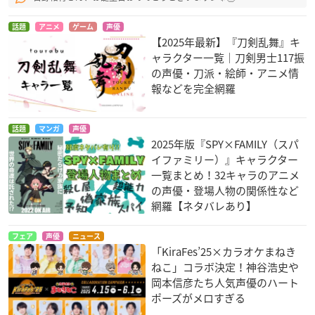
話題
アニメ
ゲーム
声優
【2025年最新】『刀剣乱舞』キ
ャラクター一覧｜刀剣男士117振
の声優・刀派・絵師・アニメ情
報などを完全網羅
信長協奏曲
スペース☆ダンディ
白銀の意思 アルジェ
シーズン2
ヴォルン
森長可
話題
マンガ
声優
ミャウ
コシカワ・ショウヘ
2025年版『SPY×FAMILY（スパ
イ
イファミリー）』キャラクター
一覧まとめ！32キャラのアニメ
の声優・登場人物の関係性など
網羅【ネタバレあり】
フェア
声優
ニュース
「KiraFes’25×カラオケまねき
ねこ」コラボ決定！神谷浩史や
ハイキュー!!
ポケットモンスター
マジンボーン
岡本信彦たち人気声優のハート
XY特別編 最強メガシ
岩泉一
アントニオ
ポーズがメロすぎる
ンカ～Act I～
ズミ