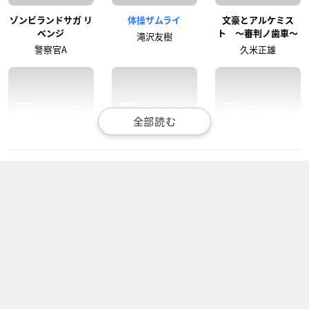
ゾンビランドサガ リ
体操ザムライ
文豪とアルケミス
ベンジ
ト 〜審判ノ歯車〜
滝沢友樹
警察官A
久米正雄
カードファイト!! ヴ
スター☆トゥインク
イナズマイレブン オ
ァンガード 続・高校
ルプリキュア
リオンの刻印
生編
プルンス
鬼道有人
小茂井シンゴ