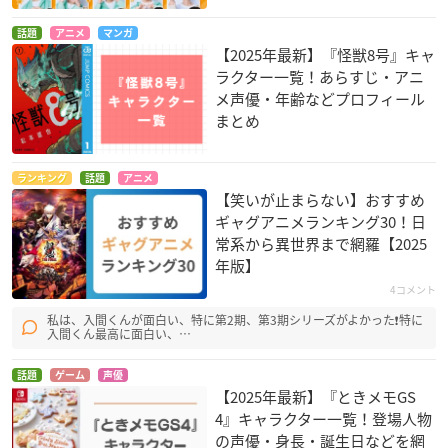
話題
アニメ
マンガ
【2025年最新】『怪獣8号』キャ
ラクター一覧！あらすじ・アニ
メ声優・年齢などプロフィール
まとめ
スペース☆ダンディ
バディ・コンプレッ
VitaminX Addiction
ランキング
話題
アニメ
クス
ミャウ
仙道清春
【笑いが止まらない】おすすめ
ヤール・ドゥラン
ギャグアニメランキング30！日
常系から異世界まで網羅【2025
年版】
4コメント
私は、入間くんが面白い、特に第2期、第3期シリーズがよかった❗特に
入間くん最高に面白い、…
話題
ゲーム
声優
革命機ヴァルヴレイ
東京レイヴンズ
弱虫ペダル
【2025年最新】『ときメモGS
ヴ 2ndシーズン
鏡伶路
荒北靖友
4』キャラクター一覧！登場人物
霊屋ユウスケ
の声優・身長・誕生日などを網