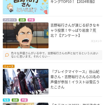
キングTOP10！【2024年版】
アンケート
話題
声優
吉野裕行さんが演じる好きなキ
ャラ投票！やっぱり岩泉？荒
北？【アンケート】
テレビまんが 昭和物
これはゾンビですか?
薄桜鬼 碧血録
8コメント
語
織戸
藤堂平助
沢渡裕介
色々な声優さんがいる中で、吉野裕行さんの声と似てるという人はい
ないと思います。それくらい…
ニュース
『ブレイクマイケース』谷山紀
章さん・吉野裕行さんら21名の
声優が参加！イラストは雪広う
たこさん
もっと To LOVEる -
ぬらりひょんの孫
四畳半神話大系
とらぶる-
牛頭丸
小津
猿山ケンイチ
写真
話題
声優