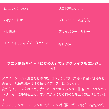
にじめんについて
記事掲載について
ハイキュー!! 勝者と
劇場版 弱虫ペダル
ハイキュー!! 終わり
お問い合わせ
プレスリリース送付先
敗者
と始まり
荒北靖友
岩泉一
岩泉一
利用規約
プライバシーポリシー
インフォマティブデータポリシ
運営会社
ー
アニメ情報サイト「にじめん」でオタクライフをエンジョ
イ!！
弱虫ペダル Re:ROA
弱虫ペダル Re:RIDE
劇場版カードファイ
D
ト!! ヴァンガード ネ
荒北靖友
アニメ・ゲーム・漫画などの2次元コンテンツや、声優・舞台・俳優など
オンメサイア
荒北靖友
の情報・話題をお届けする情報メディア「にじめん」。
小茂井シンゴ
女性向けアニメをはじめ、少年アニメやキャラクター作品、VTuberなどス
トリーマーにも幅を広げ、オタクが気になる情報を幅広くお届けしていま
す。
さらに、アンケート・ランキング・オタ活（推し活）お役立ち情報など、