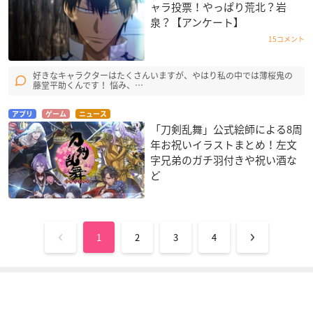
ャラ投票！やっぱり荒北？岩
泉？【アンケート】
15コメント
CHAOS;HEAD
タイタニア
イナズマイレブン
好きなキャラクターはたくさんいますが、やはり私の中では薄桜鬼の
西條拓巳
イドリス・タイタニ
鬼道有人
藤堂平助くんです！ 悩み、…
ア
アプリ
ゲーム
ニュース
「刀剣乱舞」公式絵師による8周
年お祝いイラストまとめ！左文
字兄弟のガチ羽付きや祝い酒な
ど
機動戦士ガンダム00
しゅごキャラ!! どき
とらドラ!
2nd Season
っ
春田浩次
1
2
3
4
アレルヤ・ハプティ
ダイチ
ズム