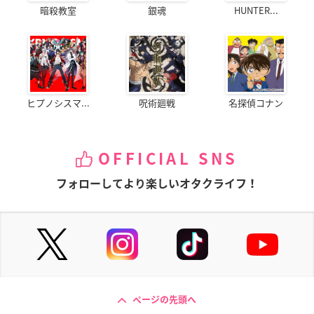
暗殺教室
銀魂
HUNTER...
ダイバージェンス・
劇場版 SHIROBAKO
プロメア
イヴ
高梨太郎
レミー・プグーナ
バーナードファイア
スター
ヒプノシスマ...
呪術廻戦
名探偵コナン
OFFICIAL SNS
フォローしてより楽しいオタクライフ！
パンドラとアクビ
夜は短し歩けよ乙女
弱虫ペダル SPARE B
【前編】荒野の銃撃
IKE
古本市の神様
戦
荒北靖友
三船剛
ページの先頭へ