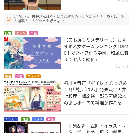
6コメント
私の思う、吉野さんはやっぱり薄桜鬼の平助だなぁ！！！あとは、平
古場凛！！！どっちも好きな…
話題
ゲーム
声優
みなみけ ただいま
絶園のテンペスト ～
薄桜鬼 黎明録
【恋も涙もミステリーも】おす
THE CIVILIZATION
南ナツキ
藤堂平助
すめ乙女ゲームランキングTOP2
BLASTER～
0！マフィアから学園、和風伝奇
鎖部哲馬
まで幅広く網羅♪
2コメント
書籍
声優
ニュース
料理×音声『ボイレピ 心ときめ
く簡単朝ごはん』発売決定！井
上和彦・梅原裕一郎ら声優32人
の癒しボイスで料理が作れる
輪廻のラグランジェ
アルカナ・ファミリ
氷菓
season2
ア -La storia della A
吉野康邦(放送部部
rcana Famiglia-
イゾ
長)
イラスト
話題
アプリ
声優
デビト
『刀剣乱舞』絵師・イラストレ
ーター総まとめ｜担当刀剣男士