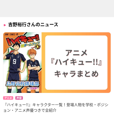
はたらく細胞
キャプテン翼（201
刻刻
8）
肺炎球菌
迫
滝一
吉野裕行さんのニュース
潔癖男子！青山くん
有頂天家族2
神撃のバハムート VI
RGIN SOUL
吉岡太一
下鴨矢二郎
ファバロ・レオーネ
アニメ
声優
『ハイキュー!!』キャラクター一覧！登場人物を学校・ポジシ
ョン・アニメ声優つきで全紹介