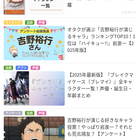
羅
1コメント
ランキング
話題
声優
オタクが選ぶ「吉野裕行が演じ
るキャラ」ランキングTOP10！1
位は『ハイキュー!!』岩泉一【2
ぎんぎつね
キルラキル
有頂天家族
025年版】
小杉七海
犬牟田宝火
下鴨矢二郎
話題
アプリ
声優
【2025年最新版】『ブレイクマ
イケース（ブレマイ）』全キャ
ラクター一覧！声優・誕生日・
年齢まとめ
神さまのいない日曜
革命機ヴァルヴレイ
カードファイト!! ヴ
日
ヴ
ァンガード リンクジ
アンケート
話題
声優
ョーカー編
ヒコーツ
霊屋ユウスケ
吉野裕行が演じる好きなキャラ
小茂井シンゴ
投票！やっぱり岩泉一？それと
も荒北靖友？【アンケート】