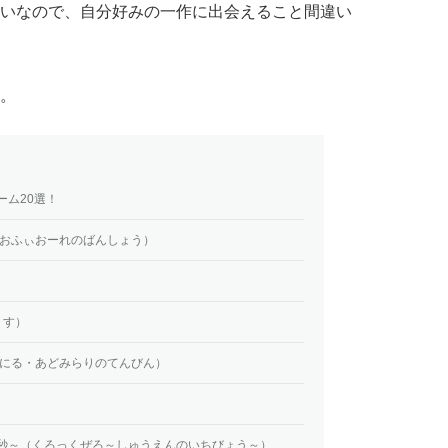
いなので、自分好みの一作に出会えること間違い
。
ーム20選！
ぴおふぃおーれのばんしょう）
まりす）
（にる・あどみらりのてんびん）
焉の一秒～（くろっくぜろ～しゅうえんのいちびょう～）