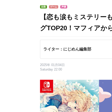
話題
ゲーム
声優
【恋も涙もミステリー
グTOP20！マフィア
ライター：にじめん編集部
2025年 01月04日
Saturday 22:00