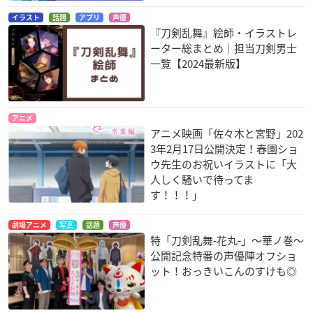
クーゲルムーゲル
イラスト
話題
アプリ
声優
『刀剣乱舞』絵師・イラストレ
ーター総まとめ｜担当刀剣男士
一覧【2024最新版】
アニメ
アニメ映画「佐々木と宮野」202
3年2月17日公開決定！春園ショ
ウ先生のお祝いイラストに「大
人しく騒いで待ってま
す！！！」
劇場アニメ
写真
話題
声優
特「刀剣乱舞-花丸-」～華ノ巻～
公開記念特番の声優陣オフショ
ット！おっきいこんのすけも◎