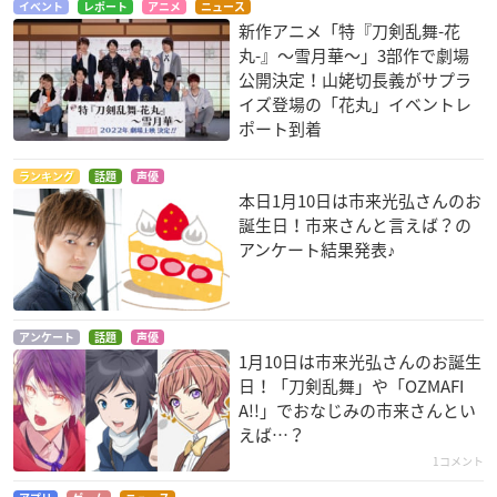
イベント
レポート
アニメ
ニュース
新作アニメ「特『刀剣乱舞-花
丸-』～雪月華～」3部作で劇場
公開決定！山姥切長義がサプラ
イズ登場の「花丸」イベントレ
ポート到着
ランキング
話題
声優
本日1月10日は市来光弘さんのお
誕生日！市来さんと言えば？の
アンケート結果発表♪
アンケート
話題
声優
1月10日は市来光弘さんのお誕生
日！「刀剣乱舞」や「OZMAFI
A!!」でおなじみの市来さんとい
えば…？
1コメント