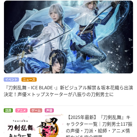
続 刀剣乱舞 －花丸－
僕の彼女がマジメ過
お酒は夫婦になって
ぎるしょびっちな件
から
大和守安定
篠崎遥
水沢壮良
イベント
ニュース
『刀剣乱舞 – ICE BLADE -』新ビジュアル解禁＆坂本花織ら出演
決定！声優×トップスケーターが八振りの刀剣男士に
Bloodivores
刀剣乱舞 －花丸－
バーナード嬢曰く。
チェン・フォン
大和守安定
遠藤
話題
アニメ
ゲーム
声優
【2025年最新】『刀剣乱舞』キ
ャラクター一覧｜刀剣男士117振
の声優・刀派・絵師・アニメ情