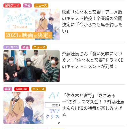
劇場アニメ
声優
ニュース
映画「佐々木と宮野」アニメ版
のキャスト続投！卒業編の公開
決定に「今からでも席予約した
い」
ドラマCD
声優
ニュース
斉藤壮馬さん「食い気味にぐい
ぐい」“佐々木と宮野”ドラマCD
のキャストコメントが到着！
声優
YouTube
ニュース
「佐々木と宮野」“ささみゃ
ー”のクリスマス会！？斉藤壮馬
さんら出演の特番が楽しみすぎ
る