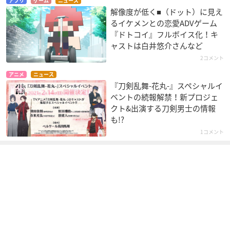
アプリ
ゲーム
ニュース
解像度が低く■（ドット）に見え
るイケメンとの恋愛ADVゲーム
『ドトコイ』フルボイス化！キ
ャストは白井悠介さんなど
2コメント
アニメ
ニュース
『刀剣乱舞-花丸-』スペシャルイ
ベントの続報解禁！新プロジェ
クト&出演する刀剣男士の情報
も!?
1コメント