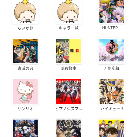
ちいかわ
キャラ一覧
HUNTER...
鬼滅の刃
暗殺教室
刀剣乱舞
サンリオ
ヒプノシスマ...
ハイキュー!!