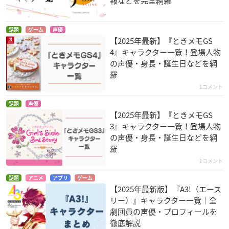
報などを完全網羅
OZMAFIA!!
D.Gray-man HALLO
NORN9 ノルン+ノネ
話題
ゲーム
声優
W
ット
スカーレット
【2025年最新】『ときメモGS
ジョニー・ギル
滝島雪
4』キャラクター一覧！登場人物
の声優・身長・誕生日などを網
羅
1コメント
話題
声優
【2025年最新】『ときメモGS
3』キャラクター一覧！登場人物
の声優・身長・誕生日などを網
探偵チームKZ（カッ
フリージング ヴァイ
ココロコネクト
羅
ズ）事件ノート
ブレーション
城山翔斗
小塚和彦
アオイ=カズヤ
1コメント
話題
アニメ
アプリ
ゲーム
【2025年最新版】『A3!（エース
リー）』キャラクター一覧｜全
劇団員の声優・プロフィールを
徹底解説